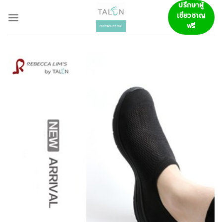
ข้าม
ปรึกษาผู้
เชี่ยวชาญ
ไป
ฟรี
ยัง
เนื้อหา