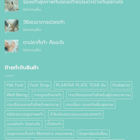
รองเท้าสุขภาพกับรองเท้าธรรมดาต่างกันอย่างไร
สั่ง
อายุ
ตัด
บน
ปิดความเห็น
ควร
รองเท้า
รองเท้า
ใส่
เพื่อ
สุขภาพ
รองเท้า
วิธีลดอาการปวดเท้า
สุขภาพ
กับ
แบบ
แทนที่
บน
ปิดความเห็น
รองเท้า
ไหน
จะ
วิธี
ธรรมดา
ซื้อ
ลด
ต่าง
ตาปลาที่เท้า คืออะไร
สำเร็จรูป
อาการ
กัน
ทั่วไป
บน
ปิดความเห็น
ปวด
อย่างไร
ตาปลา
เท้า
ที่
เท้า
ป้ายกำกับสินค้า
คือ
อะไร
Flat Foot
Foot Drop
PLANTAR PLATE TEAR คือ
Podiatrist
Well-Being
การดูแลรักษาเท้า
การเลือกรองเท้าสำหรับผู้ป่วยเบาหวาน
การเลือกรองเท้าสำหรับพยาบาล
การเลือก รองเท้าเพื่อสุขภาพ
คลินิกตรวจสุขภาพเท้า
ทำไมต้องตรวจระบบประสาทเท้า
นวดฝ่าเท้า ดีอย่างไร
น้ำกัดเท้า
ปัญหาการเจ็บเท้า Morton’s neuroma
ปัญหาข้อเข่าเสื่อม