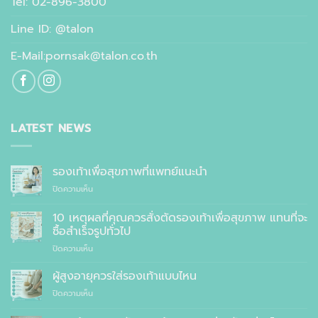
Tel: 02-896-3800
Line ID: @talon
E-Mail:pornsak@talon.co.th
LATEST NEWS
รองเท้าเพื่อสุขภาพที่แพทย์แนะนำ
บน
ปิดความเห็น
รองเท้า
เพื่อ
10 เหตุผลที่คุณควรสั่งตัดรองเท้าเพื่อสุขภาพ แทนที่จะ
สุขภาพ
ซื้อสำเร็จรูปทั่วไป
ที่
บน
ปิดความเห็น
แพทย์
10
แนะนำ
เหตุผล
ผู้สูงอายุควรใส่รองเท้าแบบไหน
ที่
บน
ปิดความเห็น
คุณ
ผู้
ควร
สูง