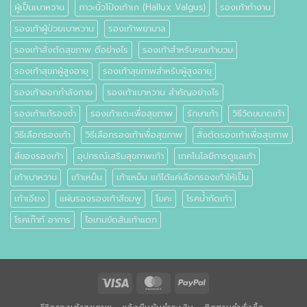
ผู้เป็นเบาหวาน
ภาวะนิ้วโป้งเท้าเก (Hallux Valgus)
รองเท้าทำงาน
รองเท้าผู้ป่วยเบาหวาน
รองเท้าพยาบาล
รองเท้าสั่งตัดสุขภาพ ดีอย่างไร
รองเท้าสำหรับคนเท้าบวม
รองเท้าสุขภผู้สูงอายุ
รองเท้าสุขภาพสำหรับผู้สูงอายุ
รองเท้าออกกำลังกาย
รองเท้าเบาหวาน สำคัญอย่างไร
รองเท้าแก้รองช้ำ
รองเท้าแตะเพื่อสุขภาพ
รักษาเท้า
วิธีวัดขนาดเท้า
วิธีเลือกรองเท้า
วิธีเลือกรองเท้าเพื่อสุขภาพ
สั่งตัดรองเท้าเพื่อสุขภาพ
สีของรองเท้า
อุปกรณ์เสริมสุขภาพเท้า
เทคโนโลยีการดูแลเท้า
เท้าเบาหวาน
เท้าเหม็น
เท้าเหม็น แก้ได้แค่เลือกรองเท้าให้เป็น
เท้าเอียง
แผ่นรองรองเท้าสีชมพู
โยคะ
โรคน้ำกัดเท้า
โรคเก๊าท์ อาการ
ไอเทมขัดส้นเท้าแตก
Visa
MasterCard
PayPal