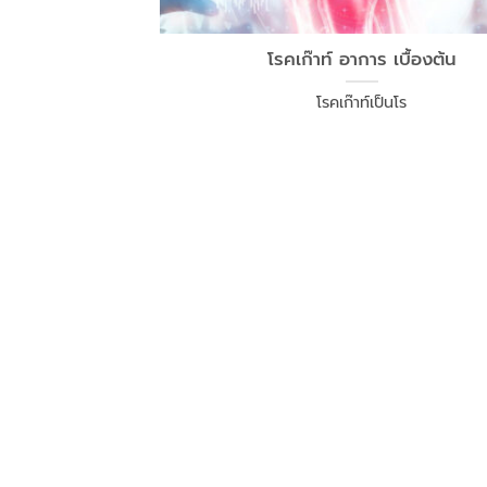
โรคเก๊าท์ อาการ เบื้องต้น
โรคเก๊าท์เป็นโร