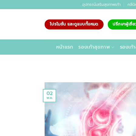
ข้าม
อุปกรณ์เสริมสุขภาพเท้า
คลีนิ
ไป
ยัง
โปรโมชั่น และดูแบบทั้งหมด
ปรึกษาผู้เชี
เนื้อหา
หน้าแรก
รองเท้าสุขภาพ
รองเท้า
02
พ.ค.