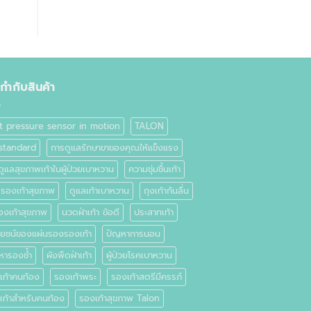
ยกำกับสินค้า
t pressure sensor in motion
TALON
standard
การดูแลรักษาขาของคุณให้แข็งแรง
ูแลสุขภาพเท้าในผู้ป่วยเบาหวาน
ความชุ่มชื้นเท้า
ลรองเท้าสุขภาพ
ดูแลเท้าเบาหวาน
ถุงเท้ากันลื่น
องเท้าสุขภาพ
นวดฝ่าเท้า ข้อดี
ประสาทเท้า
โยชน์ของแผ่นรองรองเท้า
ปัญหาการนอน
หารองช้ำ
ผังพืดฝ่าเท้า
ผู้ป่วยโรคเบาหวาน
เท้าคนท้อง
รองเท้าพระ
รองเท้าสตรีมีครรภ์
เท้าสำหรับคนท้อง
รองเท้าสุขภาพ Talon