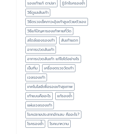
รองเท้าแก้ ตาปลา
รู้จักโรครองช้ำ
วิธีดูแลส้นเท้า
วิธีตรวจเช็คภาวะอุ้งเท้าสูงด้วยตัวเอง
วิธีแก้ปัญหารองเท้าหายที่วัด
สไตล์ของรองเท้า
ส้นเท้าแตก
อาการปวดส้นเท้า
อาการปวดส้นเท้า แก้ไขได้อย่างไร
เข็มทิ่ม
เครื่องตรวจวัดเท้า
เจลรองเท้า
เทคโนโลยีเพื่อรองเท้าสุขภาพ
เท้าแบนคืออะไร
แก้รองช้ำ
แผ่นเจลรองเท้า
โรคปลายประสาทอักเสบ คืออะไร?
โรครองช้ำ
โรคเบาหวาน