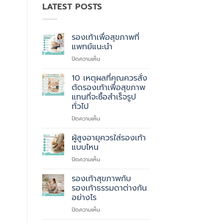
LATEST POSTS
รองเท้าเพื่อสุขภาพที่
แพทย์แนะนำ
บน
ปิดความเห็น
รองเท้า
เพื่อ
10 เหตุผลที่คุณควรสั่ง
สุขภาพ
ตัดรองเท้าเพื่อสุขภาพ
ที่
แทนที่จะซื้อสำเร็จรูป
แพทย์
ทั่วไป
แนะนำ
บน
ปิดความเห็น
10
เหตุผล
ผู้สูงอายุควรใส่รองเท้า
ที่
แบบไหน
คุณ
บน
ปิดความเห็น
ควร
ผู้
สั่ง
สูง
รองเท้าสุขภาพกับ
ตัด
อายุ
รองเท้า
รองเท้าธรรมดาต่างกัน
ควร
เพื่อ
อย่างไร
ใส่
สุขภาพ
บน
ปิดความเห็น
รองเท้า
แทนที่
รองเท้า
แบบ
จะ