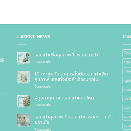
LATEST NEWS
ป้า
Foo
รองเท้าเพื่อสุขภาพที่แพทย์แนะนำ
ok
บน
the
ปิดความเห็น
รองเท้า
การด
เพื่อ
10 เหตุผลที่คุณควรสั่งตัดรองเท้าเพื่อ
สุขภาพ
สุขภาพ แทนที่จะซื้อสำเร็จรูปทั่วไป
ดูแ
ที่
บน
ปิดความเห็น
แพทย์
ทำร
10
แนะนำ
เหตุผล
ผู้สูงอายุควรใส่รองเท้าแบบไหน
ประ
ที่
บน
ปิดความเห็น
คุณ
ปัญ
ผู้
ควร
สูง
รองเท้าสุขภาพกับรองเท้าธรรมดาต่างกัน
สั่ง
รอง
อายุ
ตัด
อย่างไร
ควร
รอง
รองเท้า
บน
ปิดความเห็น
ใส่