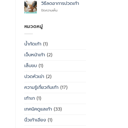
สุขภาพ
ไหน
วิธีลดอาการปวดเท้า
ซื้อ
กับ
สำเร็จรูป
บน
ปิดความเห็น
รองเท้า
ทั่วไป
วิธี
ธรรมดา
ลด
ต่าง
อาการ
หมวดหมู่
กัน
ปวด
อย่างไร
เท้า
น้ำกัดเท้า
(1)
เจ็บหน้าเท้า
(2)
เล็บขบ
(1)
ปวดหัวเข่า
(2)
ความรู้เกี่ยวกับเท้า
(17)
เท้าเก
(1)
เทคนิคดูแลเท้า
(33)
นิ้วเท้าเอียง
(1)