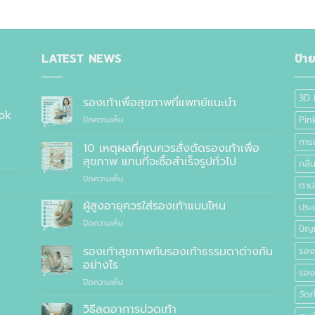
LATEST NEWS
ป้า
3D 
รองเท้าเพื่อสุขภาพที่แพทย์แนะนำ
ok
บน
Pin
ปิดความเห็น
รองเท้า
การ
เพื่อ
10 เหตุผลที่คุณควรสั่งตัดรองเท้าเพื่อ
สุขภาพ
สุขภาพ แทนที่จะซื้อสำเร็จรูปทั่วไป
คลื
ที่
บน
ปิดความเห็น
แพทย์
ตาปล
10
แนะนำ
เหตุผล
ผู้สูงอายุควรใส่รองเท้าแบบไหน
ประเ
ที่
บน
ปิดความเห็น
คุณ
ปัญ
ผู้
ควร
สูง
รองเท้าสุขภาพกับรองเท้าธรรมดาต่างกัน
สั่ง
รอง
อายุ
ตัด
อย่างไร
ควร
รองเ
รองเท้า
บน
ปิดความเห็น
ใส่
เพื่อ
รองเท้า
วัด
รองเท้า
สุขภาพ
สุขภาพ
แบบ
วิธีลดอาการปวดเท้า
แทนที่