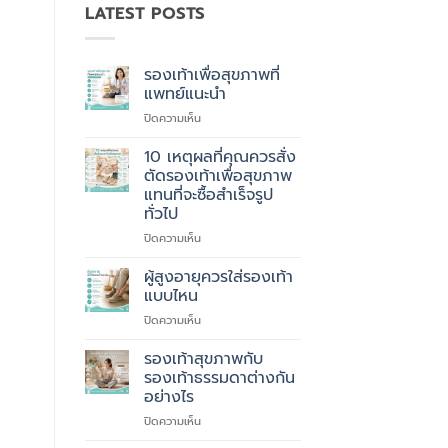
LATEST POSTS
รองเท้าเพื่อสุขภาพที่
แพทย์แนะนำ
บน
ปิดความเห็น
รองเท้า
เพื่อ
10 เหตุผลที่คุณควรสั่ง
สุขภาพ
ตัดรองเท้าเพื่อสุขภาพ
ที่
แทนที่จะซื้อสำเร็จรูป
แพทย์
ทั่วไป
แนะนำ
บน
ปิดความเห็น
10
เหตุผล
ผู้สูงอายุควรใส่รองเท้า
ที่
แบบไหน
คุณ
บน
ปิดความเห็น
ควร
ผู้
สั่ง
สูง
รองเท้าสุขภาพกับ
ตัด
อายุ
รองเท้า
รองเท้าธรรมดาต่างกัน
ควร
เพื่อ
อย่างไร
ใส่
สุขภาพ
บน
ปิดความเห็น
รองเท้า
แทนที่
รองเท้า
แบบ
จะ