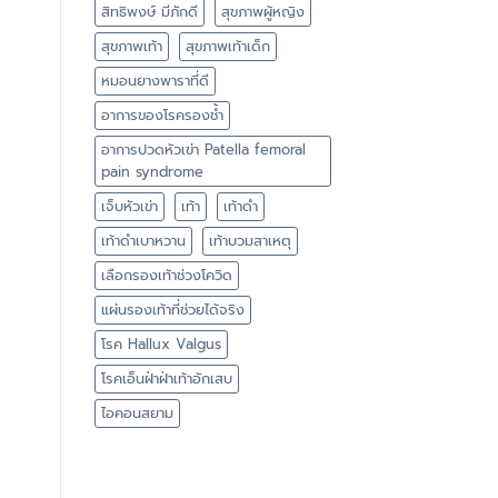
สิทธิพงษ์ มีภักดี
สุขภาพผู้หญิง
สุขภาพเท้า
สุขภาพเท้าเด็ก
หมอนยางพาราที่ดี
อาการของโรครองช้ำ
อาการปวดหัวเข่า Patella femoral
pain syndrome
เจ็บหัวเข่า
เท้า
เท้าดำ
เท้าดำเบาหวาน
เท้าบวมสาเหตุ
เลือกรองเท้าช่วงโควิด
แผ่นรองเท้าที่ช่วยได้จริง
โรค Hallux Valgus
โรคเอ็นฝ่าฝ่าเท้าอักเสบ
ไอคอนสยาม