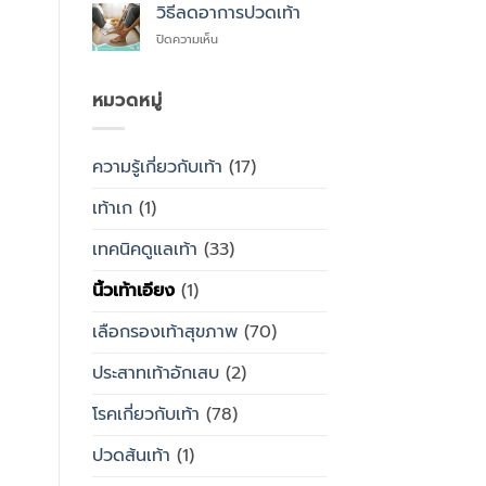
สุขภาพ
ไหน
วิธีลดอาการปวดเท้า
ซื้อ
กับ
สำเร็จรูป
บน
ปิดความเห็น
รองเท้า
ทั่วไป
วิธี
ธรรมดา
ลด
ต่าง
อาการ
หมวดหมู่
กัน
ปวด
อย่างไร
เท้า
ความรู้เกี่ยวกับเท้า
(17)
เท้าเก
(1)
เทคนิคดูแลเท้า
(33)
นิ้วเท้าเอียง
(1)
เลือกรองเท้าสุขภาพ
(70)
ประสาทเท้าอักเสบ
(2)
โรคเกี่ยวกับเท้า
(78)
ปวดส้นเท้า
(1)