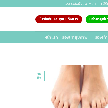
ข้าม
อุปกรณ์เสริมสุขภาพเท้า
คลีนิ
ไป
ยัง
โปรโมชั่น และดูแบบทั้งหมด
ปรึกษาผู้เชี
เนื้อหา
หน้าแรก
รองเท้าสุขภาพ
รองเท้า
16
มิ.ย.