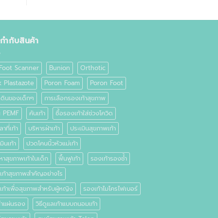
ยกำกับสินค้า
Foot Scanner
Bunion
Orthotic
k Plastazote
Poron Foam
Poron Foot
เดินของเด็กๆ
การเลือกรองเท้าสุขภาพ
่น PEMF
คันเท้า
ซื้อรองเท้าใส่ช่วงโควิด
าที่เท้า
บริหารฝ่าเท้า
ประเมินสุขภาพเท้า
มินเท้า
ปวดโคนนิ้วหัวแม่เท้า
หาสุขภาพเท้าในเด็ก
ฟื้นฟูเท้า
รองเท้ารองช้ำ
เท้าสุขภาพสำคัญอย่างไร
ท้าเพื่อสุขภาพสำหรับผู้หญิง
รองเท้าไมโครไฟเบอร์
ทำแผ่นรอง
วิธีดูแลเท้าแบบถนอมเท้า