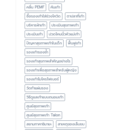
คลื่น PEMF
คันเท้า
ซื้อรองเท้าใส่ช่วงโควิด
ตาปลาที่เท้า
บริหารฝ่าเท้า
ประเมินสุขภาพเท้า
ประเมินเท้า
ปวดโคนนิ้วหัวแม่เท้า
ปัญหาสุขภาพเท้าในเด็ก
ฟื้นฟูเท้า
รองเท้ารองช้ำ
รองเท้าสุขภาพสำคัญอย่างไร
รองเท้าเพื่อสุขภาพสำหรับผู้หญิง
รองเท้าไมโครไฟเบอร์
วัดทำแผ่นรอง
วิธีดูแลเท้าแบบถนอมเท้า
ศูนย์สุขภาพเท้า
ศูนย์สุขภาพเท้า Talon
สยามทาคาชิมายะ
สาเหตุของเล็บขบ