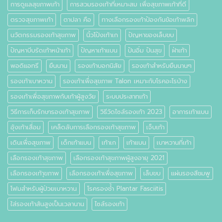
การดูแลสุขภาพเท้า
การสวมรองเท้าที่เหมาะสม เพื่อสุขภาพเท้าที่ดี
ตรวจสุขภาพเท้า
ตาปลา คือ
ทางเลือกรองเท้าป้องกันข้อเท้าพลิก
นวัตกรรมรองเท้าสุขภาพ
นิ้วโป้งเท้าเก
ปัญหาของเล็บขบ
ปัญหาบีบรัดเท้าหน้าเท้า
ปัญหาเท้าแบน
ปันอิ่ม ปันสุข
ฝ่าเท้า
พอดิแอทรี
ยืนนาน
รองเท้าบอกนิสัย
รองเท้าสำหรับยืนนานๆ
รองเท้าเบาหวาน
รองเท้าเพื่อสุขภาพ Talon เหมาะกับโรคอะไรบ้าง
รองเท้าเพื่อสุขภาพกับเท้าผู้สูงวัย
ระบบประสาทเท้า
วิธีการเก็บรักษารองเท้าสุขภาพ
วิธีวัดไซส์รองเท้า 2023
อาการเท้าแบน
อุ้งเท้าเสื่อม
เคล็ดลับการเลือกรองเท้าสุขภาพ
เจ็บเท้า
เดินเพื่อสุขภาพ
เด็กเท้าแบน
เท้าเก
เท้าแบน
เบาหวานที่เท้า
เลือกรองเท้าสุขภาพ
เลือกรองเท้าสุขภาพผู้สูงอายุ 2021
เลือกรองเท้าุขภาพ
เลือกรองเท้าเพื่อสุขภาพ
เล็บขบ
แผ่นรองสีชมพู
โฟมสำหรับผู้ป่วยเบาหวาน
โรครองช้ำ Plantar Fasciitis
ใส่รองเท้าส้นสูงเป็นเวลานาน
ไซส์รองเท้า