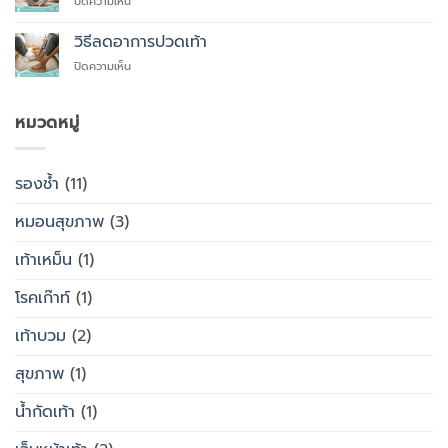
บน
ปิดความเห็น
ควร
รองเท้า
รองเท้า
ใส่
เพื่อ
สุขภาพ
รองเท้า
วิธีลดอาการปวดเท้า
สุขภาพ
กับ
แบบ
แทนที่
บน
ปิดความเห็น
รองเท้า
ไหน
จะ
วิธี
ธรรมดา
ซื้อ
ลด
ต่าง
สำเร็จรูป
อาการ
หมวดหมู่
กัน
ทั่วไป
ปวด
อย่างไร
เท้า
รองช้ำ
(11)
หมอนสุขภาพ
(3)
เท้าเหม็น
(1)
โรคเก๊าท์
(1)
เท้าบวม
(2)
สุขภาพ
(1)
น้ำกัดเท้า
(1)