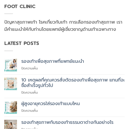
FOOT CLINIC
ปัญหาสุขภาพเท้า โรคเกี่ยวกับเท้า การเลือกรองเท้าสุขภาพ เรา
มีคำแนะนำให้กับท่านโดยแพทย์ผู้เชี่ยวชาญด้านเท้าเฉพาะทาง
LATEST POSTS
รองเท้าเพื่อสุขภาพที่แพทย์แนะนำ
บน
ปิดความเห็น
รองเท้า
เพื่อ
10 เหตุผลที่คุณควรสั่งตัดรองเท้าเพื่อสุขภาพ แทนที่จะ
สุขภาพ
ซื้อสำเร็จรูปทั่วไป
ที่
บน
ปิดความเห็น
แพทย์
10
แนะนำ
เหตุผล
ผู้สูงอายุควรใส่รองเท้าแบบไหน
ที่
บน
ปิดความเห็น
คุณ
ผู้
ควร
สูง
รองเท้าสุขภาพกับรองเท้าธรรมดาต่างกันอย่างไร
สั่ง
อายุ
ตัด