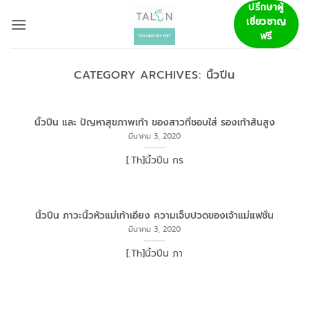
ข้าม
ปรึกษาผู้
เชี่ยวชาญ
ไป
ฟรี
ยัง
เนื้อหา
CATEGORY ARCHIVES:
นิ้วปีน
นิ้วปีน และ ปัญหาสุขภาพเท้า ของสาวที่ชอบใส่ รองเท้าส้นสูง
มีนาคม 3, 2020
[:Th]นิ้วปีน กร
นิ้วปีน ภาวะนิ้วหัวแม่เท้าเอียง ความเจ็บปวดของเจ้าแม่แฟชั่น
มีนาคม 3, 2020
[:Th]นิ้วปีน ภา