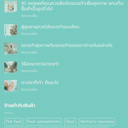
เพื่อ
10 เหตุผลที่คุณควรสั่งตัดรองเท้าเพื่อสุขภาพ แทนที่จะ
สุขภาพ
ซื้อสำเร็จรูปทั่วไป
ที่
บน
ปิดความเห็น
แพทย์
10
แนะนำ
เหตุผล
ผู้สูงอายุควรใส่รองเท้าแบบไหน
ที่
บน
ปิดความเห็น
คุณ
ผู้
ควร
สูง
รองเท้าสุขภาพกับรองเท้าธรรมดาต่างกันอย่างไร
สั่ง
อายุ
ตัด
บน
ปิดความเห็น
ควร
รองเท้า
รองเท้า
ใส่
เพื่อ
สุขภาพ
รองเท้า
วิธีลดอาการปวดเท้า
สุขภาพ
กับ
แบบ
แทนที่
บน
ปิดความเห็น
รองเท้า
ไหน
จะ
วิธี
ธรรมดา
ซื้อ
ลด
ต่าง
ตาปลาที่เท้า คืออะไร
สำเร็จรูป
อาการ
กัน
ทั่วไป
บน
ปิดความเห็น
ปวด
อย่างไร
ตาปลา
เท้า
ที่
เท้า
ป้ายกำกับสินค้า
คือ
อะไร
Flat Feet
Foot osteoarthritis
Gout
Morton’s neuroma