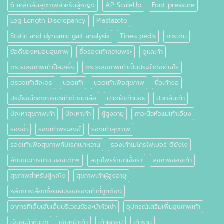
6 เคล็ดลับสุขภาพสำหรับผู้หญิง
AP ScaleUp
Foot pressure
Leg Length Discrepancy
Plastazote
Static and dynamic gait analysis
Tinea pedis
การเดิน
ข้อดีของหมอนสุขภาพ
ซื้อรองเท้าถวายพระ
ดูแลเท้า
ตรวจสุขภาพเท้าปีละครั้ง
ตรวจสุขภาพเท้าเป็นประจำดีอย่างไร
ตรวจเท้าสัญจร
นวดเท้า
นวดเท้าเพื่อสุขภาพ
นิ้วเท้างอ
ประโยชน์ของการแช่เท้าด้วยเกลือ
ปวดฝ่าเท้าบ่อย
ปวดส้นเท้า
ปัญหาสุขภาพเท้า
ปัญหาเท้า
ผู้สูงอายุ
ภาวะนิ้วหัวแม่เท้าเอียง
รองช้ำ
รองเท้าพระสงฆ์
รองเท้าสุขภาพ
รองเท้าเพื่อสุขภาพกับโรคเบาหวาน
รองเท้าไมโครไฟเบอร์ ดียังไง
ลักษณะการเดิน ของเด็กๆ
สมุนไพรรักษาเชื้อรา
สุขภาพของเท้า
สุขภาพสำหรับผู้หญิง
สุขภาพเท้าผู้สูงอายุ
หลักการเลือกซื้อแผ่นรองรองเท้าที่ถูกต้อง
อาการที่เจ็บเส้นเอ็นบริเวณข้อสะบ้าหัวเข่า
อุปกรณ์เสริมเพิ่มสุขภาพเท้า
เจ็บสะบ้าหัวเข่า
เจ็บหน้าเท้า
เท้าผิดรูป
เท้าราบ