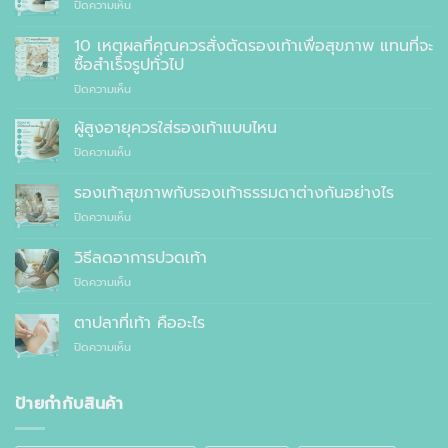
บน
ปิดความเห็น
รองเท้า
เพื่อ
10 เหตุผลที่คุณควรสั่งตัดรองเท้าเพื่อสุขภาพ แทนที่จะ
สุขภาพ
ซื้อสำเร็จรูปทั่วไป
ที่
บน
ปิดความเห็น
แพทย์
10
แนะนำ
เหตุผล
ผู้สูงอายุควรใส่รองเท้าแบบไหน
ที่
บน
ปิดความเห็น
คุณ
ผู้
ควร
สูง
รองเท้าสุขภาพกับรองเท้าธรรมดาต่างกันอย่างไร
สั่ง
อายุ
ตัด
บน
ปิดความเห็น
ควร
รองเท้า
รองเท้า
ใส่
เพื่อ
สุขภาพ
รองเท้า
วิธีลดอาการปวดเท้า
สุขภาพ
กับ
แบบ
แทนที่
บน
ปิดความเห็น
รองเท้า
ไหน
จะ
วิธี
ธรรมดา
ซื้อ
ลด
ต่าง
ตาปลาที่เท้า คืออะไร
สำเร็จรูป
อาการ
กัน
ทั่วไป
บน
ปิดความเห็น
ปวด
อย่างไร
ตาปลา
เท้า
ที่
เท้า
ป้ายกำกับสินค้า
คือ
อะไร