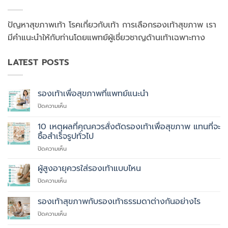
ปัญหาสุขภาพเท้า โรคเกี่ยวกับเท้า การเลือกรองเท้าสุขภาพ เรา
มีคำแนะนำให้กับท่านโดยแพทย์ผู้เชี่ยวชาญด้านเท้าเฉพาะทาง
LATEST POSTS
รองเท้าเพื่อสุขภาพที่แพทย์แนะนำ
บน
ปิดความเห็น
รองเท้า
เพื่อ
10 เหตุผลที่คุณควรสั่งตัดรองเท้าเพื่อสุขภาพ แทนที่จะ
สุขภาพ
ซื้อสำเร็จรูปทั่วไป
ที่
บน
ปิดความเห็น
แพทย์
10
แนะนำ
เหตุผล
ผู้สูงอายุควรใส่รองเท้าแบบไหน
ที่
บน
ปิดความเห็น
คุณ
ผู้
ควร
สูง
รองเท้าสุขภาพกับรองเท้าธรรมดาต่างกันอย่างไร
สั่ง
อายุ
ตัด
บน
ปิดความเห็น
ควร
รองเท้า
รองเท้า
ใส่
เพื่อ