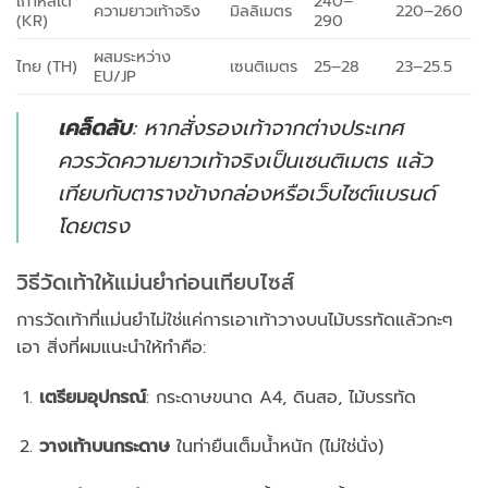
เกาหลีใต้
240–
ความยาวเท้าจริง
มิลลิเมตร
220–260
(KR)
290
ผสมระหว่าง
ไทย (TH)
เซนติเมตร
25–28
23–25.5
EU/JP
เคล็ดลับ
: หากสั่งรองเท้าจากต่างประเทศ
ควรวัดความยาวเท้าจริงเป็นเซนติเมตร แล้ว
เทียบกับตารางข้างกล่องหรือเว็บไซต์แบรนด์
โดยตรง
วิธีวัดเท้าให้แม่นยำก่อนเทียบไซส์
การวัดเท้าที่แม่นยำไม่ใช่แค่การเอาเท้าวางบนไม้บรรทัดแล้วกะๆ
เอา สิ่งที่ผมแนะนำให้ทำคือ:
เตรียมอุปกรณ์
: กระดาษขนาด A4, ดินสอ, ไม้บรรทัด
วางเท้าบนกระดาษ
ในท่ายืนเต็มน้ำหนัก (ไม่ใช่นั่ง)