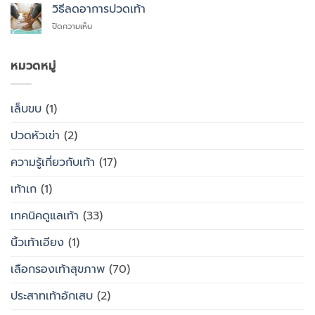
สุขภาพ
รองเท้า
วิธีลดอาการปวดเท้า
สุขภาพ
กับ
แบบ
แทนที่
บน
ปิดความเห็น
รองเท้า
ไหน
จะ
วิธี
ธรรมดา
ซื้อ
ลด
ต่าง
สำเร็จรูป
อาการ
หมวดหมู่
กัน
ทั่วไป
ปวด
อย่างไร
เท้า
เล็บขบ
(1)
ปวดหัวเข่า
(2)
ความรู้เกี่ยวกับเท้า
(17)
เท้าเก
(1)
เทคนิคดูแลเท้า
(33)
นิ้วเท้าเอียง
(1)
เลือกรองเท้าสุขภาพ
(70)
ประสาทเท้าอักเสบ
(2)