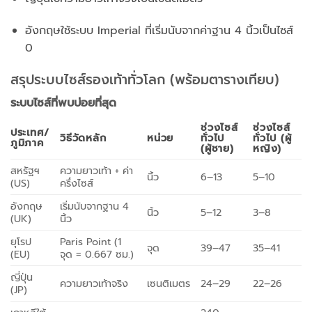
อังกฤษใช้ระบบ Imperial ที่เริ่มนับจากค่าฐาน 4 นิ้วเป็นไซส์
0
สรุประบบไซส์รองเท้าทั่วโลก (พร้อมตารางเทียบ)
ระบบไซส์ที่พบบ่อยที่สุด
ช่วงไซส์
ช่วงไซส์
ประเทศ/
วิธีวัดหลัก
หน่วย
ทั่วไป
ทั่วไป (ผู้
ภูมิภาค
(ผู้ชาย)
หญิง)
สหรัฐฯ
ความยาวเท้า + ค่า
นิ้ว
6–13
5–10
(US)
ครึ่งไซส์
อังกฤษ
เริ่มนับจากฐาน 4
นิ้ว
5–12
3–8
(UK)
นิ้ว
ยุโรป
Paris Point (1
จุด
39–47
35–41
(EU)
จุด = 0.667 ซม.)
ญี่ปุ่น
ความยาวเท้าจริง
เซนติเมตร
24–29
22–26
(JP)