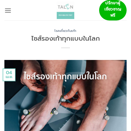
ข้าม
ปรึกษาผู้
เชี่ยวชาญ
ไป
ฟรี
ยัง
เนื้อหา
โรคเกี่ยวกับเท้า
ไซส์รองเท้าทุกแบบในโลก
04
เม.ย.