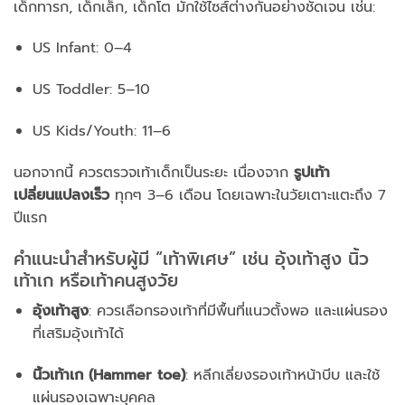
เด็กทารก, เด็กเล็ก, เด็กโต มักใช้ไซส์ต่างกันอย่างชัดเจน เช่น:
US Infant: 0–4
US Toddler: 5–10
US Kids/Youth: 11–6
นอกจากนี้ ควรตรวจเท้าเด็กเป็นระยะ เนื่องจาก
รูปเท้า
เปลี่ยนแปลงเร็ว
ทุกๆ 3–6 เดือน โดยเฉพาะในวัยเตาะแตะถึง 7
ปีแรก
คำแนะนำสำหรับผู้มี “เท้าพิเศษ” เช่น อุ้งเท้าสูง นิ้ว
เท้าเก หรือเท้าคนสูงวัย
อุ้งเท้าสูง
: ควรเลือกรองเท้าที่มีพื้นที่แนวตั้งพอ และแผ่นรอง
ที่เสริมอุ้งเท้าได้
นิ้วเท้าเก (Hammer toe)
: หลีกเลี่ยงรองเท้าหน้าบีบ และใช้
แผ่นรองเฉพาะบุคคล