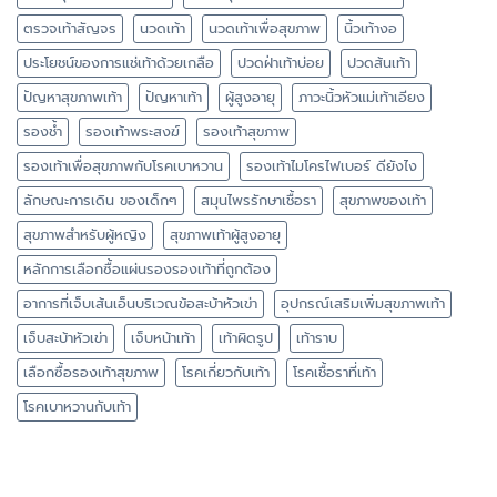
ตรวจเท้าสัญจร
นวดเท้า
นวดเท้าเพื่อสุขภาพ
นิ้วเท้างอ
ประโยชน์ของการแช่เท้าด้วยเกลือ
ปวดฝ่าเท้าบ่อย
ปวดส้นเท้า
ปัญหาสุขภาพเท้า
ปัญหาเท้า
ผู้สูงอายุ
ภาวะนิ้วหัวแม่เท้าเอียง
รองช้ำ
รองเท้าพระสงฆ์
รองเท้าสุขภาพ
รองเท้าเพื่อสุขภาพกับโรคเบาหวาน
รองเท้าไมโครไฟเบอร์ ดียังไง
ลักษณะการเดิน ของเด็กๆ
สมุนไพรรักษาเชื้อรา
สุขภาพของเท้า
สุขภาพสำหรับผู้หญิง
สุขภาพเท้าผู้สูงอายุ
หลักการเลือกซื้อแผ่นรองรองเท้าที่ถูกต้อง
อาการที่เจ็บเส้นเอ็นบริเวณข้อสะบ้าหัวเข่า
อุปกรณ์เสริมเพิ่มสุขภาพเท้า
เจ็บสะบ้าหัวเข่า
เจ็บหน้าเท้า
เท้าผิดรูป
เท้าราบ
เลือกซื้อรองเท้าสุขภาพ
โรคเกี่ยวกับเท้า
โรคเชื้อราที่เท้า
โรคเบาหวานกับเท้า