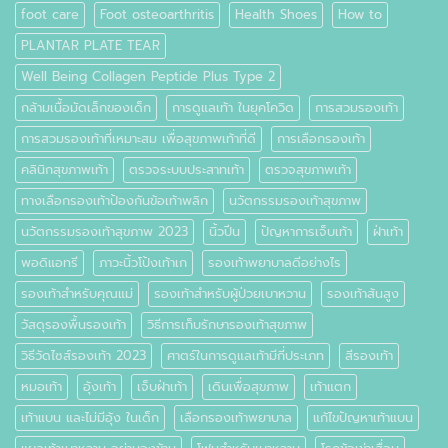
foot care
Foot osteoarthritis
Health Shoes
How to
PLANTAR PLATE TEAR
Well Being Collagen Peptide Plus Type 2
กล้ามเนื้อมัดเล็กของเด็ก
การดูแลเท้า ในยุคโควิด
การสวมรองเท้า
การสวมรองเท้าที่เหมาะสม เพื่อสุขภาพเท้าที่ดี
การเลือกรองเท้า
คลินิกสุขภาพเท้า
ตรวจระบบประสาทเท้า
ตรวจสุขภาพเท้า
ทางเลือกรองเท้าป้องกันข้อเท้าพลิก
นวัตกรรมรองเท้าสุขภาพ
นวัตกรรมรองเท้าสุขภาพ 2023
นิ้วปีน
ปัญหาการเจ็บเท้า
ฝ่าเท้า
พอดิแอทรี
ภาวะนิ้วโป้งเท้าเก
รองเท้าพยาบาลดีอย่างไร
รองเท้าสำหรับคุณแม่
รองเท้าสำหรับผู้ป่วยเบาหวาน
รองเท้าส้นสูง
วัสดุรองพื้นรองเท้า
วิธีการเก็บรักษารองเท้าสุขภาพ
วิธีวัดไซส์รองเท้า 2023
ศาตร์ในการดูแลเท้ามีกี่ประเภท
สีรองเท้า
หมอเท้า
อุ้งเท้า
เจ็บฝ่าเท้า
เดินเพื่อสุขภาพ
เท้าแตก
เท้าแบน และไม่มีอุ้ง ในเด็ก
เลือกรองเท้าพยาบาล
แก้ไขปัญหาเท้าแบน