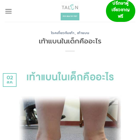
ข้าม
ปรึกษาผู้
เชี่ยวชาญ
ไป
ฟรี
ยัง
เนื้อหา
โรคเกี่ยวกับเท้า
,
เท้าแบน
เท้าแบนในเด็กคืออะไร
02
ส.ค.