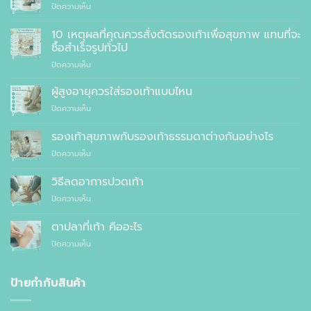
บน
ปิดความเห็น
รองเท้า
เพื่อ
10 เหตุผลที่คุณควรสั่งตัดรองเท้าเพื่อสุขภาพ แทนที่จะ
สุขภาพ
ซื้อสำเร็จรูปทั่วไป
ที่
บน
ปิดความเห็น
แพทย์
10
แนะนำ
เหตุผล
ผู้สูงอายุควรใส่รองเท้าแบบไหน
ที่
บน
ปิดความเห็น
คุณ
ผู้
ควร
สูง
รองเท้าสุขภาพกับรองเท้าธรรมดาต่างกันอย่างไร
สั่ง
อายุ
ตัด
บน
ปิดความเห็น
ควร
รองเท้า
รองเท้า
ใส่
เพื่อ
สุขภาพ
รองเท้า
วิธีลดอาการปวดเท้า
สุขภาพ
กับ
แบบ
แทนที่
บน
ปิดความเห็น
รองเท้า
ไหน
จะ
วิธี
ธรรมดา
ซื้อ
ลด
ต่าง
ตาปลาที่เท้า คืออะไร
สำเร็จรูป
อาการ
กัน
ทั่วไป
บน
ปิดความเห็น
ปวด
อย่างไร
ตาปลา
เท้า
ที่
เท้า
ป้ายกำกับสินค้า
คือ
อะไร