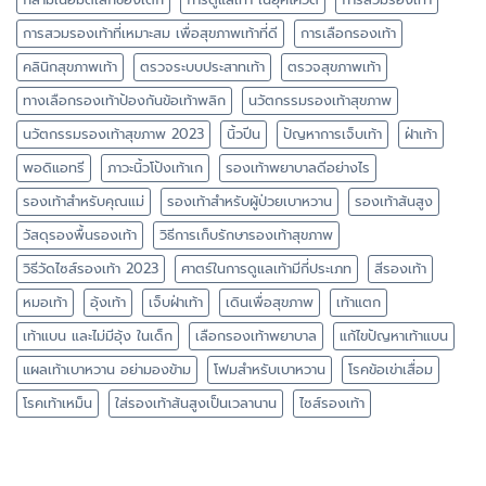
การสวมรองเท้าที่เหมาะสม เพื่อสุขภาพเท้าที่ดี
การเลือกรองเท้า
คลินิกสุขภาพเท้า
ตรวจระบบประสาทเท้า
ตรวจสุขภาพเท้า
ทางเลือกรองเท้าป้องกันข้อเท้าพลิก
นวัตกรรมรองเท้าสุขภาพ
นวัตกรรมรองเท้าสุขภาพ 2023
นิ้วปีน
ปัญหาการเจ็บเท้า
ฝ่าเท้า
พอดิแอทรี
ภาวะนิ้วโป้งเท้าเก
รองเท้าพยาบาลดีอย่างไร
รองเท้าสำหรับคุณแม่
รองเท้าสำหรับผู้ป่วยเบาหวาน
รองเท้าส้นสูง
วัสดุรองพื้นรองเท้า
วิธีการเก็บรักษารองเท้าสุขภาพ
วิธีวัดไซส์รองเท้า 2023
ศาตร์ในการดูแลเท้ามีกี่ประเภท
สีรองเท้า
หมอเท้า
อุ้งเท้า
เจ็บฝ่าเท้า
เดินเพื่อสุขภาพ
เท้าแตก
เท้าแบน และไม่มีอุ้ง ในเด็ก
เลือกรองเท้าพยาบาล
แก้ไขปัญหาเท้าแบน
แผลเท้าเบาหวาน อย่ามองข้าม
โฟมสำหรับเบาหวาน
โรคข้อเข่าเสื่อม
โรคเท้าเหม็น
ใส่รองเท้าส้นสูงเป็นเวลานาน
ไซส์รองเท้า