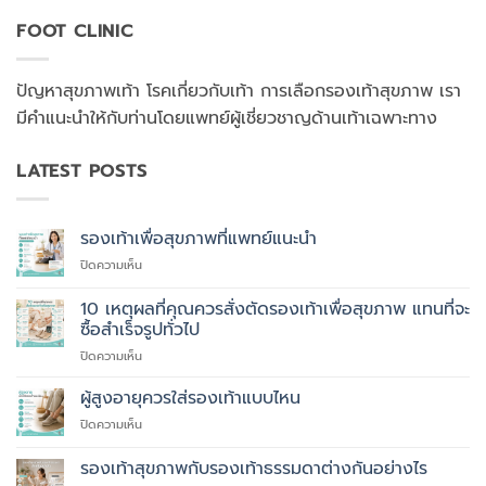
FOOT CLINIC
ปัญหาสุขภาพเท้า โรคเกี่ยวกับเท้า การเลือกรองเท้าสุขภาพ เรา
มีคำแนะนำให้กับท่านโดยแพทย์ผู้เชี่ยวชาญด้านเท้าเฉพาะทาง
LATEST POSTS
รองเท้าเพื่อสุขภาพที่แพทย์แนะนำ
บน
ปิดความเห็น
รองเท้า
เพื่อ
10 เหตุผลที่คุณควรสั่งตัดรองเท้าเพื่อสุขภาพ แทนที่จะ
สุขภาพ
ซื้อสำเร็จรูปทั่วไป
ที่
บน
ปิดความเห็น
แพทย์
10
แนะนำ
เหตุผล
ผู้สูงอายุควรใส่รองเท้าแบบไหน
ที่
บน
ปิดความเห็น
คุณ
ผู้
ควร
สูง
รองเท้าสุขภาพกับรองเท้าธรรมดาต่างกันอย่างไร
สั่ง
อายุ
ตัด