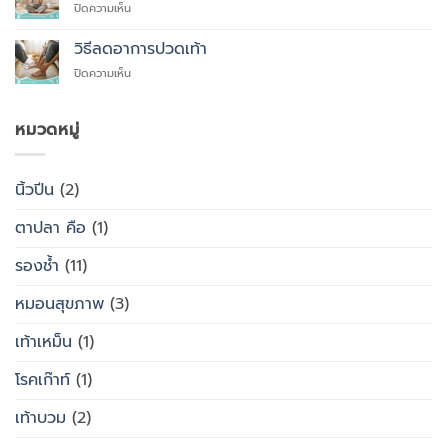
บน
ปิดความเห็น
ควร
รองเท้า
รองเท้า
ใส่
เพื่อ
สุขภาพ
รองเท้า
วิธีลดอาการปวดเท้า
สุขภาพ
กับ
แบบ
แทนที่
บน
ปิดความเห็น
รองเท้า
ไหน
จะ
วิธี
ธรรมดา
ซื้อ
ลด
ต่าง
สำเร็จรูป
อาการ
หมวดหมู่
กัน
ทั่วไป
ปวด
อย่างไร
เท้า
นิ้วปีน
(2)
ตาปลา คือ
(1)
รองช้ำ
(11)
หมอนสุขภาพ
(3)
เท้าเหม็น
(1)
โรคเก๊าท์
(1)
เท้าบวม
(2)