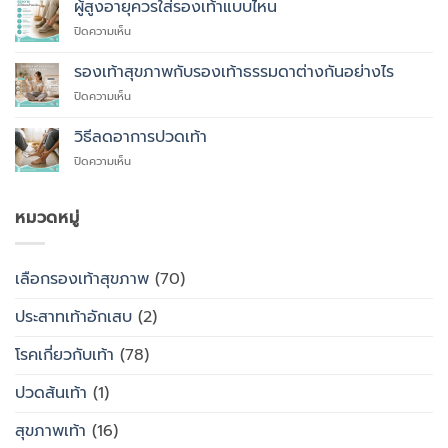
เหตุผล
ผู้สูงอายุควรใส่รองเท้าแบบไหน
ที่
บน
ปิดความเห็น
คุณ
ผู้
ควร
สูง
รองเท้าสุขภาพกับรองเท้าธรรมดาต่างกันอย่างไร
สั่ง
อายุ
ตัด
บน
ปิดความเห็น
ควร
รองเท้า
รองเท้า
ใส่
เพื่อ
สุขภาพ
รองเท้า
วิธีลดอาการปวดเท้า
สุขภาพ
กับ
แบบ
แทนที่
บน
ปิดความเห็น
รองเท้า
ไหน
จะ
วิธี
ธรรมดา
ซื้อ
ลด
ต่าง
สำเร็จรูป
อาการ
หมวดหมู่
กัน
ทั่วไป
ปวด
อย่างไร
เท้า
เลือกรองเท้าสุขภาพ
(70)
ประสาทเท้าอักเสบ
(2)
โรคเกี่ยวกับเท้า
(78)
ปวดส้นเท้า
(1)
สุขภาพเท้า
(16)