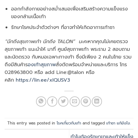
ออกกำลังกายอย่างสม่ำเสมอเพื่อเสริมสร้างความแข็งแรง
ของกล้ามเนื้อเท้า
รักษาโรคประจำตัวต่างๆ ที่อาจทำให้เกิดอาการเท้าชา
“นึกถึงสุขภาพเท้า นึกถึง TALON” นะคะ
หากคุณไม่เคยตรวจ
สุขภาพเท้า แนะนำให้ มาที่ ศูนย์สุขภาพเท้า พระราม 2 สอบถาม
และนัดตรวจ กับหมอเฉพาะทางเท้า ซึ่งมีเพียง 2 คนในไทย รวม
ถึงมีสินค้าร
องเท้าสุขภาพ
สั่งตัดพร้อมจำหน่ายและบริการ โทร
028963800 หรือ add Line:@talon หรือ
คลิก
https://lin.ee/xIQUSV3
This entry was posted in
โรคเกี่ยวกับเท้า
and tagged
เท้าชา แก้ยังไง
.
ทำไมต้องรักษาขาและเท้าให้แข็ง