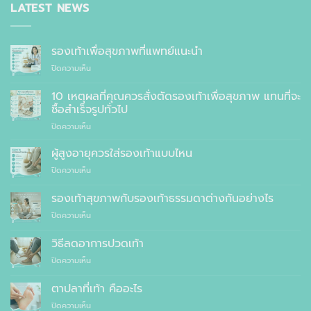
LATEST NEWS
รองเท้าเพื่อสุขภาพที่แพทย์แนะนำ
บน
ปิดความเห็น
รองเท้า
เพื่อ
10 เหตุผลที่คุณควรสั่งตัดรองเท้าเพื่อสุขภาพ แทนที่จะ
สุขภาพ
ซื้อสำเร็จรูปทั่วไป
ที่
บน
ปิดความเห็น
แพทย์
10
แนะนำ
เหตุผล
ผู้สูงอายุควรใส่รองเท้าแบบไหน
ที่
บน
ปิดความเห็น
คุณ
ผู้
ควร
สูง
รองเท้าสุขภาพกับรองเท้าธรรมดาต่างกันอย่างไร
สั่ง
อายุ
ตัด
บน
ปิดความเห็น
ควร
รองเท้า
รองเท้า
ใส่
เพื่อ
สุขภาพ
รองเท้า
วิธีลดอาการปวดเท้า
สุขภาพ
กับ
แบบ
แทนที่
บน
ปิดความเห็น
รองเท้า
ไหน
จะ
วิธี
ธรรมดา
ซื้อ
ลด
ต่าง
ตาปลาที่เท้า คืออะไร
สำเร็จรูป
อาการ
กัน
ทั่วไป
บน
ปิดความเห็น
ปวด
อย่างไร