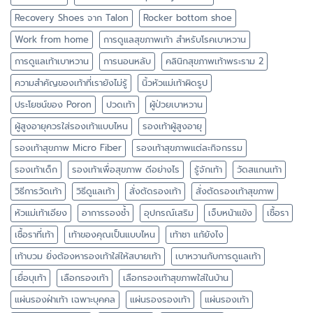
Recovery Shoes จาก Talon
Rocker bottom shoe
Work from home
การดูแลสุขภาพเท้า สำหรับโรคเบาหวาน
การดูแลเท้าเบาหวาน
การนอนหลับ
คลินิกสุขภาพเท้าพระราม 2
ความสำคัญของเท้าที่เรายังไม่รู้
นิ้วหัวแม่เท้าผิดรูป
ประโยชน์ของ Poron
ปวดเท้า
ผู้ป่วยเบาหวาน
ผู้สูงอายุควรใส่รองเท้าแบบไหน
รองเท้าผู้สูงอายุ
รองเท้าสุขภาพ Micro Fiber
รองเท้าสุขภาพแต่ละกิจกรรม
รองเท้าเด็ก
รองเท้าเพื่อสุขภาพ ดีอย่างไร
รู้จักเท้า
วัดสแกนเท้า
วิธีการวัดเท้า
วิธีดูแลเท้า
สั่งตัดรองเท้า
สั่งตัดรองเท้าสุขภาพ
หัวแม่เท้าเอียง
อาการรองช้ำ
อุปกรณ์เสริม
เจ็บหน้าแข้ง
เชื้อรา
เชื้อราที่เท้า
เท้าของคุณเป็นแบบไหน
เท้าชา แก้ยังไง
เท้าบวม ยิ่งต้องหารองเท้าใส่ให้สบายเท้า
เบาหวานกับการดูแลเท้า
เยื่อบุเท้า
เลือกรองเท้า
เลือกรองเท้าสุขภาพใส่ในบ้าน
แผ่นรองฝ่าเท้า เฉพาะบุคคล
แผ่นรองรองเท้า
แผ่นรองเท้า