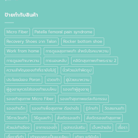
ตาปลา
เท้า
ที่
เท้า
ป้ายกำกับสินค้า
คือ
อะไร
Micro Fiber
Patella femoral pain syndrome
Recovery Shoes จาก Talon
Rocker bottom shoe
Work from home
การดูแลสุขภาพเท้า สำหรับโรคเบาหวาน
การดูแลเท้าเบาหวาน
การนอนหลับ
คลินิกสุขภาพเท้าพระราม 2
ความสำคัญของเท้าที่เรายังไม่รู้
นิ้วหัวแม่เท้าผิดรูป
ประโยชน์ของ Poron
ปวดเท้า
ผู้ป่วยเบาหวาน
ผู้สูงอายุควรใส่รองเท้าแบบไหน
รองเท้าผู้สูงอายุ
รองเท้าสุขภาพ Micro Fiber
รองเท้าสุขภาพแต่ละกิจกรรม
รองเท้าเด็ก
รองเท้าเพื่อสุขภาพ ดีอย่างไร
รู้จักเท้า
วัดสแกนเท้า
วิธีการวัดเท้า
วิธีดูแลเท้า
สั่งตัดรองเท้า
สั่งตัดรองเท้าสุขภาพ
หัวแม่เท้าเอียง
อาการรองช้ำ
อุปกรณ์เสริม
เจ็บหน้าแข้ง
เชื้อรา
เชื้อราที่เท้า
เท้าของคุณเป็นแบบไหน
เท้าชา แก้ยังไง