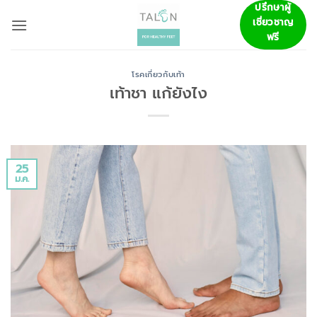
ข้าม
ปรึกษาผู้
เชี่ยวชาญ
ไป
ฟรี
ยัง
เนื้อหา
โรคเกี่ยวกับเท้า
เท้าชา แก้ยังไง
25
ม.ค.