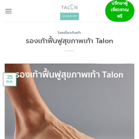
ข้าม
ปรึกษาผู้
เชี่ยวชาญ
ไป
ฟรี
ยัง
เนื้อหา
โรคเกี่ยวกับเท้า
รองเท้าฟื้นฟูสุขภาพเท้า Talon
25
ต.ค.