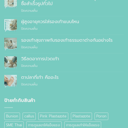
สุขภาพ
ซื้อสำเร็จรูปทั่วไป
ที่
บน
ปิดความเห็น
แพทย์
10
แนะนำ
เหตุผล
ผู้สูงอายุควรใส่รองเท้าแบบไหน
ที่
บน
ปิดความเห็น
คุณ
ผู้
ควร
สูง
รองเท้าสุขภาพกับรองเท้าธรรมดาต่างกันอย่างไร
สั่ง
อายุ
ตัด
บน
ปิดความเห็น
ควร
รองเท้า
รองเท้า
ใส่
เพื่อ
สุขภาพ
รองเท้า
วิธีลดอาการปวดเท้า
สุขภาพ
กับ
แบบ
แทนที่
บน
ปิดความเห็น
รองเท้า
ไหน
จะ
วิธี
ธรรมดา
ซื้อ
ลด
ต่าง
ตาปลาที่เท้า คืออะไร
สำเร็จรูป
อาการ
กัน
ทั่วไป
บน
ปิดความเห็น
ปวด
อย่างไร
ตาปลา
เท้า
ที่
เท้า
ป้ายกำกับสินค้า
คือ
อะไร
Bunion
callus
Pink Plastazote
Plastazote
Poron
SME Thai
การดูแลขาให้แข็งแรง
การดูแลเท้าให้แข็งแรง