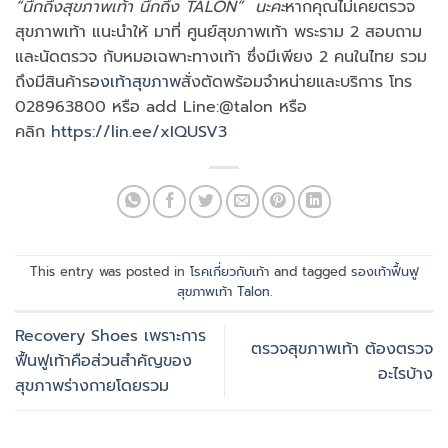
“นึกถึงสุขภาพเท้า นึกถึง TALON” นะคะ
หากคุณไม่เคยตรวจ
สุขภาพเท้า แนะนำให้ มาที่ ศูนย์สุขภาพเท้า พระราม 2 สอบถาม
และนัดตรวจ กับหมอเฉพาะทางเท้า ซึ่งมีเพียง 2 คนในไทย รวม
ถึงมีสินค้าร
องเท้าสุขภาพ
สั่งตัดพร้อมจำหน่ายและบริการ โทร
028963800 หรือ add Line:@talon หรือ
คลิก
https://lin.ee/xIQUSV3
This entry was posted in
โรคเกี่ยวกับเท้า
and tagged
รองเท้าฟื้นฟู
สุขภาพเท้า Talon
.
Recovery Shoes เพราะการ
ตรวจสุขภาพเท้า ต้องตรวจ
ฟื้นฟูเท้าคือส่วนสำคัญของ
อะไรบ้าง
สุขภาพร่างกายโดยรวม