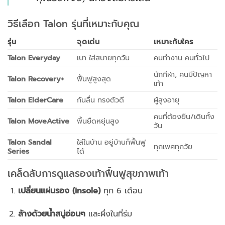
วิธีเลือก Talon รุ่นที่เหมาะกับคุณ
รุ่น
จุดเด่น
เหมาะกับใคร
Talon Everyday
เบา ใส่สบายทุกวัน
คนทำงาน คนทั่วไป
นักกีฬา, คนมีปัญหา
Talon Recovery+
ฟื้นฟูสูงสุด
เท้า
Talon ElderCare
กันลื่น ทรงตัวดี
ผู้สูงอายุ
คนที่ต้องยืน/เดินทั้ง
Talon MoveActive
พื้นยืดหยุ่นสูง
วัน
Talon Sandal
ใส่ในบ้าน อยู่บ้านก็ฟื้นฟู
ทุกเพศทุกวัย
Series
ได้
เคล็ดลับการดูแลรองเท้าฟื้นฟูสุขภาพเท้า
เปลี่ยนแผ่นรอง (insole)
ทุก 6 เดือน
ล้างด้วยน้ำสบู่อ่อนๆ
และผึ่งในที่ร่ม