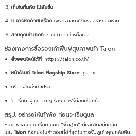
เก็บในที่แห้ง ไม่อับชื้น
ไม่ควรซักด้วยเครื่อง
เพราะอาจทำให้โครงสร้างเสียหาย
สวมถุงเท้าบางๆ
หากเท้าคุณมีเหงื่อเยอะ
ช่องทางการซื้อรองเท้าฟื้นฟูสุขภาพเท้า Talon
สั่งออนไลน์ได้ที่
: https://talon.co.th/
หน้าร้านที่ Talon Flagship Store
ทุกสาขา
บริการจัดส่งทั่วประเทศ
‍⚕️ ปรึกษาผู้เชี่ยวชาญเรื่องเท้าฟรีก่อนเลือกซื้อ
สรุป: อย่ารอให้เท้าพัง ก่อนจะเริ่มดูแล
สุขภาพของคุณ เริ่มต้นจาก “พื้นฐาน” ที่เราเดินอยู่ทุกวัน
และ
Talon
คือหนึ่งในคำตอบที่ดีที่สุดในการฟื้นฟูเท้าคุณกลับคืน