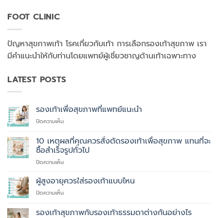
FOOT CLINIC
ปัญหาสุขภาพเท้า โรคเกี่ยวกับเท้า การเลือกรองเท้าสุขภาพ เรา
มีคำแนะนำให้กับท่านโดยแพทย์ผู้เชี่ยวชาญด้านเท้าเฉพาะทาง
LATEST POSTS
รองเท้าเพื่อสุขภาพที่แพทย์แนะนำ
บน
ปิดความเห็น
รองเท้า
เพื่อ
10 เหตุผลที่คุณควรสั่งตัดรองเท้าเพื่อสุขภาพ แทนที่จะ
สุขภาพ
ซื้อสำเร็จรูปทั่วไป
ที่
บน
ปิดความเห็น
แพทย์
10
แนะนำ
เหตุผล
ผู้สูงอายุควรใส่รองเท้าแบบไหน
ที่
บน
ปิดความเห็น
คุณ
ผู้
ควร
สูง
รองเท้าสุขภาพกับรองเท้าธรรมดาต่างกันอย่างไร
สั่ง
อายุ