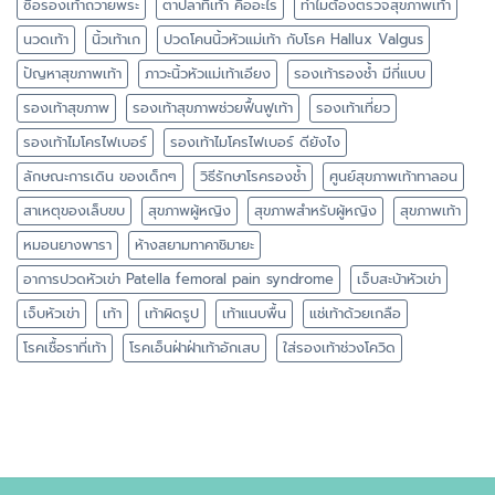
ซื้อรองเท้าถวายพระ
ตาปลาที่เท้า คืออะไร
ทำไมต้องตรวจสุขภาพเท้า
นวดเท้า
นิ้วเท้าเก
ปวดโคนนิ้วหัวแม่เท้า กับโรค Hallux Valgus
ปัญหาสุขภาพเท้า
ภาวะนิ้วหัวแม่เท้าเอียง
รองเท้ารองช้ำ มีกี่แบบ
รองเท้าสุขภาพ
รองเท้าสุขภาพช่วยฟื้นฟูเท้า
รองเท้าเที่ยว
รองเท้าไมโครไฟเบอร์
รองเท้าไมโครไฟเบอร์ ดียังไง
ลักษณะการเดิน ของเด็กๆ
วิธีรักษาโรครองช้ำ
ศูนย์สุขภาพเท้าทาลอน
สาเหตุของเล็บขบ
สุขภาพผู้หญิง
สุขภาพสำหรับผู้หญิง
สุขภาพเท้า
หมอนยางพารา
ห้างสยามทาคาชิมายะ
อาการปวดหัวเข่า Patella femoral pain syndrome
เจ็บสะบ้าหัวเข่า
เจ็บหัวเข่า
เท้า
เท้าผิดรูป
เท้าแนบพื้น
แช่เท้าด้วยเกลือ
โรคเชื้อราที่เท้า
โรคเอ็นฝ่าฝ่าเท้าอักเสบ
ใส่รองเท้าช่วงโควิด