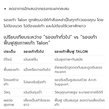
ลดอาการอักเสบจากแรงกระแทกสะสม
รองเท้า Talon ถูกพัฒนาให้ทำสิ่งเหล่านี้ในทุกก้าวของคุณ โดย
ไม่ต้องนวด ไม่ต้องแช่เท้า และไม่ต้องใช้เวลาพักยาว
เปรียบเทียบระหว่าง “รองเท้าทั่วไป” vs “รองเท้า
ฟื้นฟูสุขภาพเท้า Talon”
ประเด็น
รองเท้าทั่วไป
รองเท้าฟื้นฟู TALON
ดีไซน์
เน้นแฟชั่น
เน้นสุขภาพ+ทันสมัย
ซัพพอร์ตจุดกดทับและดูดซับแรง
พื้นรองเท้า
แข็งหรือบางเกินไป
กระแทก
โครงสร้าง
รองรับเต็มรูปแบบด้วย Arch
ไม่รองรับอุ้งเท้า
เท้า
Support
วัสดุ
เน้นต้นทุนต่ำ
วัสดุคุณภาพสูง ระบายอากาศได้ดี
ผลต่อ
เสี่ยงเจ็บเท้าในระยะ
ฟื้นฟู ปรับสมดุล ลดความเสี่ยงโรค
สุขภาพ
ยาว
เท้า