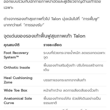
ออกแบบร่วมกับนักกายภาพบำบัดและผู้เชี่ยวชาญด้านเท้าโดย
เฉพาะ
ต่างจากรองเท้าสุขภาพทั่วไป Talon มุ่งเน้นไปที่
“การฟื้นฟู”
มากกว่าแค่
“การรองรับ”
จุดเด่นของรองเท้าฟื้นฟูสุขภาพเท้า Talon
คุณสมบัติ
รายละเอียด
Foot Recovery
ระบบที่ช่วยกระจายน้ำหนัก ลดแรงกดเฉพาะ
System™
จุด
พื้นรองเท้าเสริมอุ้งเท้า ปรับโครงสร้างการ
Orthotic Insole
เดิน
Heel Cushioning
บรรเทาแรงกระแทกจากส้นเท้า
Zone
Wide Toe Box
หน้าเท้ากว้าง ลดการเสียดสีของนิ้วเท้า
Anatomical Sole
พื้นรองเท้าทรงโค้ง ช่วยให้เดินอย่างเป็น
Curve
ธรรมชาติ