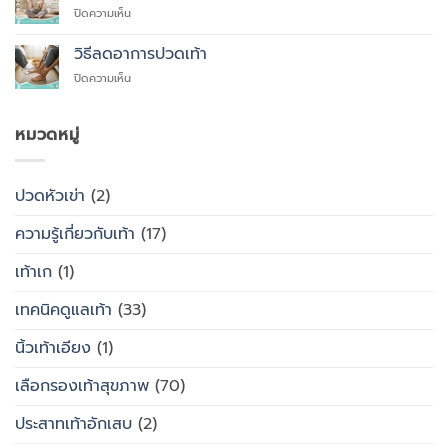
ตัด
บน
ปิดความเห็น
ควร
รองเท้า
รองเท้า
ใส่
เพื่อ
สุขภาพ
รองเท้า
วิธีลดอาการปวดเท้า
สุขภาพ
กับ
แบบ
แทนที่
บน
ปิดความเห็น
รองเท้า
ไหน
จะ
วิธี
ธรรมดา
ซื้อ
ลด
ต่าง
สำเร็จรูป
อาการ
หมวดหมู่
กัน
ทั่วไป
ปวด
อย่างไร
เท้า
ปวดหัวเข่า
(2)
ความรู้เกี่ยวกับเท้า
(17)
เท้าเก
(1)
เทคนิคดูแลเท้า
(33)
นิ้วเท้าเอียง
(1)
เลือกรองเท้าสุขภาพ
(70)
ประสาทเท้าอักเสบ
(2)