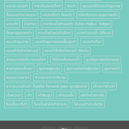
การประเมินเท้า
การเดินของเด็กๆ
คันเท้า
คุณสมบัติรองเท้าสุขภาพ
ซื้อรองเท้าถวายพระ
ตาปลาที่เท้า คืออะไร
ทำไมต้องตรวจสุขภาพเท้า
นวดเท้า
นิ้วเท้าเก
ปวดโคนนิ้วหัวแม่เท้า กับโรค Hallux Valgus
ปัญหาสุขภาพเท้า
ภาวะนิ้วหัวแม่เท้าเอียง
รองเท้ารองช้ำ มีกี่แบบ
รองเท้าสุขภาพ
รองเท้าสุขภาพช่วยฟื้นฟูเท้า
รองเท้าเที่ยว
รองเท้าไมโครไฟเบอร์
รองเท้าไมโครไฟเบอร์ ดียังไง
ลักษณะการเดิน ของเด็กๆ
วิธีรักษาโรครองช้ำ
ศูนย์สุขภาพเท้าทาลอน
สาเหตุของเล็บขบ
สุขภาพผู้หญิง
สุขภาพสำหรับผู้หญิง
สุขภาพเท้า
หมอนยางพารา
ห้างสยามทาคาชิมายะ
อาการปวดหัวเข่า Patella femoral pain syndrome
เจ็บสะบ้าหัวเข่า
เจ็บหัวเข่า
เท้า
เท้าผิดรูป
เท้าแนบพื้น
แช่เท้าด้วยเกลือ
โรคเชื้อราที่เท้า
โรคเอ็นฝ่าฝ่าเท้าอักเสบ
ใส่รองเท้าช่วงโควิด