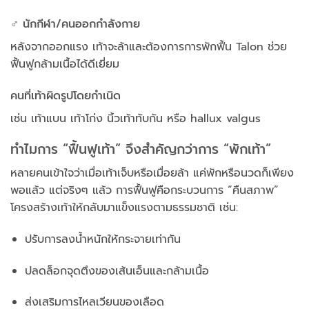
‍♂️ นักกีฬา/คนออกกำลังกาย
หลังจากออกแรง เท้าจะล้าและต้องการการพักฟื้น Talon ช่วย
ฟื้นฟูกล้ามเนื้อได้ดีเยี่ยม
คนที่เท้าผิดรูปโดยกำเนิด
เช่น เท้าแบน เท้าโก่ง นิ้วเท้าทับกัน หรือ hallux valgus
ทำไมการ “ฟื้นฟูเท้า” จึงสำคัญกว่าการ “พักเท้า”
หลายคนเข้าใจว่าเมื่อเท้าเจ็บหรือเมื่อยล้า แค่พักหรือนวดก็เพียง
พอแล้ว แต่จริงๆ แล้ว การฟื้นฟูคือกระบวนการ “คืนสภาพ”
โครงสร้างเท้าให้กลับมาแข็งแรงตามธรรมชาติ เช่น:
ปรับการลงน้ำหนักให้กระจายเท่ากัน
ปลดล็อกจุดตึงของเส้นเอ็นและกล้ามเนื้อ
ส่งเสริมการไหลเวียนของเลือด