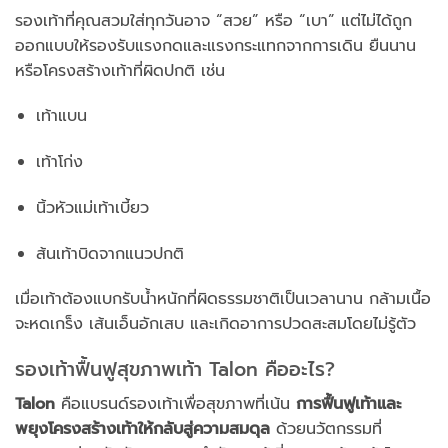
รองเท้าที่คุณสวมใส่ทุกวันอาจ “สวย” หรือ “เบา” แต่ไม่ได้ถูก
ออกแบบให้รองรับแรงกดและแรงกระแทกจากการเดิน ยืนนาน
หรือโครงสร้างเท้าที่ผิดปกติ เช่น
เท้าแบน
เท้าโก่ง
นิ้วหัวแม่เท้าเบี้ยว
ส้นเท้าบิดจากแนวปกติ
เมื่อเท้าต้องแบกรับน้ำหนักที่ผิดธรรมชาติเป็นเวลานาน กล้ามเนื้อ
จะหดเกร็ง เส้นเอ็นอักเสบ และเกิดอาการปวดสะสมโดยไม่รู้ตัว
รองเท้าฟื้นฟูสุขภาพเท้า Talon คืออะไร?
Talon
คือแบรนด์รองเท้าเพื่อสุขภาพที่เน้น
การฟื้นฟูเท้าและ
พยุงโครงสร้างเท้าให้กลับสู่ความสมดุล
ด้วยนวัตกรรมที่