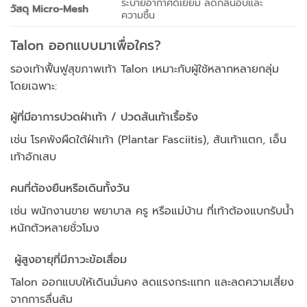
ระบายอากาศดีเยี่ยม ลดกลิ่นอับและ
วัสดุ Micro-Mesh
ความชื้น
Talon ออกแบบมาเพื่อใคร?
รองเท้าฟื้นฟูสุขภาพเท้า Talon เหมาะกับผู้ใช้หลากหลายกลุ่ม
โดยเฉพาะ:
ผู้ที่มีอาการปวดฝ่าเท้า / ปวดส้นเท้าเรื้อรัง
เช่น โรคพังผืดใต้ฝ่าเท้า (Plantar Fasciitis), ส้นเท้าแตก, เอ็น
เท้าอักเสบ
คนที่ต้องยืนหรือเดินทั้งวัน
เช่น พนักงานขาย พยาบาล ครู หรือแม่บ้าน ที่เท้าต้องแบกรับน้ำ
หนักตัวหลายชั่วโมง
‍ ผู้สูงอายุที่มีภาวะข้อเสื่อม
Talon ออกแบบให้เดินมั่นคง ลดแรงกระแทก และลดความเสี่ยง
จากการลื่นล้ม