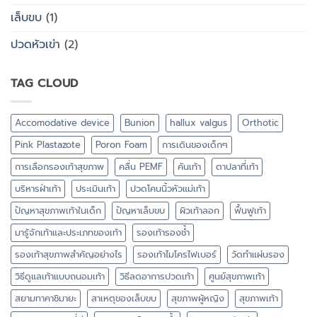
เล็บขบ
(1)
ปวดหัวเข่า
(2)
TAG CLOUD
Accomodative device
Bunion
hallux valgus
Orthotic
Pink Plastazote
Poron Foam
การเดินของเด็กๆ
การเลือกรองเท้าสุขภาพ
คลื่น PEMF
คันเท้า
ตาปลาที่เท้า
บริหารฝ่าเท้า
ประเมินเท้า
ปวดโคนนิ้วหัวแม่เท้า
ปัญหาสุขภาพเท้าในเด็ก
ปัญหาเล็บขบ
ผิวเท้าลอก
ฟื้นฟูเท้า
มารู้จักเท้าและประเภทของเท้า
รองเท้ารองช้ำ
รองเท้าสุขภาพสำคัญอย่างไร
รองเท้าไมโครไฟเบอร์
วัดทำแผ่นรอง
วิธีดูแลเท้าแบบถนอมเท้า
วิธีลดอาการปวดเท้า
ศูนย์สุขภาพเท้า
สยามทาคาชิมายะ
สาเหตุของเล็บขบ
สุขภาพผู้หญิง
สุขภาพเท้า