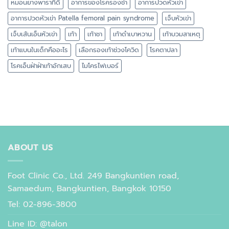
หมอนยางพาราที่ดี
อาการของโรครองช้ำ
อาการปวดหัวเข่า
อาการปวดหัวเข่า Patella femoral pain syndrome
เจ็บหัวเข่า
เจ็บเส้นเอ็นหัวเข่า
เท้า
เท้าชา
เท้าดำเบาหวาน
เท้าบวมสาเหตุ
เท้าแบนในเด็กคืออะไร
เลือกรองเท้าช่วงโควิด
โรคตาปลา
โรคเอ็นฝ่าฝ่าเท้าอักเสบ
ไมโครไฟเบอร์
ABOUT US
Foot Clinic Co., Ltd. 249 Bangkuntien road,
Samaedum, Bangkuntien, Bangkok 10150
Tel: 02-896-3800
Line ID: @talon