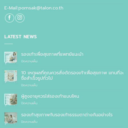
E-Mail:pornsak@talon.co.th
LATEST NEWS
รองเท้าเพื่อสุขภาพที่แพทย์แนะนำ
บน
ปิดความเห็น
รองเท้า
เพื่อ
10 เหตุผลที่คุณควรสั่งตัดรองเท้าเพื่อสุขภาพ แทนที่จะ
สุขภาพ
ซื้อสำเร็จรูปทั่วไป
ที่
บน
ปิดความเห็น
แพทย์
10
แนะนำ
เหตุผล
ผู้สูงอายุควรใส่รองเท้าแบบไหน
ที่
บน
ปิดความเห็น
คุณ
ผู้
ควร
สูง
รองเท้าสุขภาพกับรองเท้าธรรมดาต่างกันอย่างไร
สั่ง
อายุ
ตัด
บน
ปิดความเห็น
ควร
รองเท้า
รองเท้า
ใส่