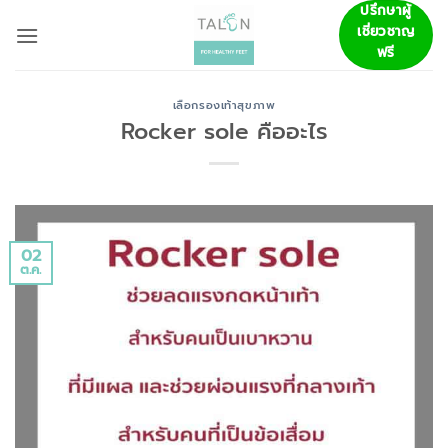
ข้าม
ปรึกษาผู้
เชี่ยวชาญ
ไป
ฟรี
ยัง
เนื้อหา
เลือกรองเท้าสุขภาพ
Rocker sole คืออะไร
02
ต.ค.