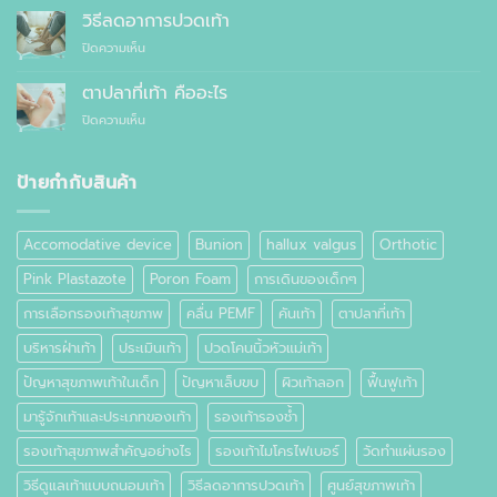
เพื่อ
สุขภาพ
รองเท้า
วิธีลดอาการปวดเท้า
สุขภาพ
กับ
แบบ
แทนที่
บน
ปิดความเห็น
รองเท้า
ไหน
จะ
วิธี
ธรรมดา
ซื้อ
ลด
ต่าง
ตาปลาที่เท้า คืออะไร
สำเร็จรูป
อาการ
กัน
ทั่วไป
บน
ปิดความเห็น
ปวด
อย่างไร
ตาปลา
เท้า
ที่
เท้า
ป้ายกำกับสินค้า
คือ
อะไร
Accomodative device
Bunion
hallux valgus
Orthotic
Pink Plastazote
Poron Foam
การเดินของเด็กๆ
การเลือกรองเท้าสุขภาพ
คลื่น PEMF
คันเท้า
ตาปลาที่เท้า
บริหารฝ่าเท้า
ประเมินเท้า
ปวดโคนนิ้วหัวแม่เท้า
ปัญหาสุขภาพเท้าในเด็ก
ปัญหาเล็บขบ
ผิวเท้าลอก
ฟื้นฟูเท้า
มารู้จักเท้าและประเภทของเท้า
รองเท้ารองช้ำ
รองเท้าสุขภาพสำคัญอย่างไร
รองเท้าไมโครไฟเบอร์
วัดทำแผ่นรอง
วิธีดูแลเท้าแบบถนอมเท้า
วิธีลดอาการปวดเท้า
ศูนย์สุขภาพเท้า