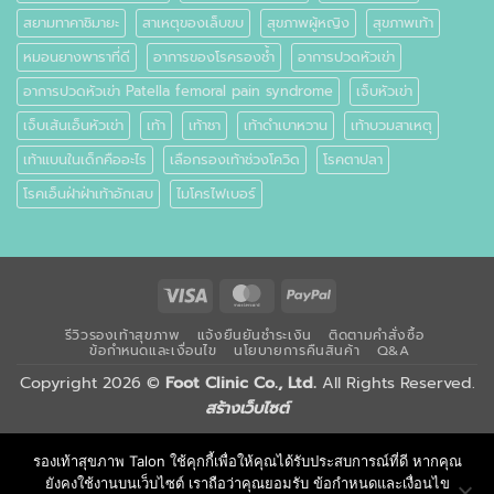
สยามทาคาชิมายะ
สาเหตุของเล็บขบ
สุขภาพผู้หญิง
สุขภาพเท้า
หมอนยางพาราที่ดี
อาการของโรครองช้ำ
อาการปวดหัวเข่า
อาการปวดหัวเข่า Patella femoral pain syndrome
เจ็บหัวเข่า
เจ็บเส้นเอ็นหัวเข่า
เท้า
เท้าชา
เท้าดำเบาหวาน
เท้าบวมสาเหตุ
เท้าแบนในเด็กคืออะไร
เลือกรองเท้าช่วงโควิด
โรคตาปลา
โรคเอ็นฝ่าฝ่าเท้าอักเสบ
ไมโครไฟเบอร์
Visa
MasterCard
PayPal
รีวิวรองเท้าสุขภาพ
แจ้งยืนยันชำระเงิน
ติดตามคำสั่งซื้อ
ข้อกำหนดและเงื่อนไข
นโยบายการคืนสินค้า
Q&A
Copyright 2026 ©
Foot Clinic Co., Ltd.
All Rights Reserved.
สร้างเว็บไซต์
รองเท้าสุขภาพ Talon ใช้คุกกี้เพื่อให้คุณได้รับประสบการณ์ที่ดี หากคุณ
ยังคงใช้งานบนเว็บไซต์ เราถือว่าคุณยอมรับ ข้อกำหนดและเงื่อนไข