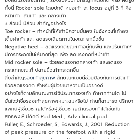
ยังลดแรงเสียดทาน , รองรับส่วนที่มีกระดูกผิดปกติ หรือ ผิดรูป
ทั้งนี้ Rocker sole โดยปกติ หมอเท้า จะ focus อยู่ที่ 3 ที่ คือ
หน้าเท้า ส้นเท้า และ กลางเท้า
3 ส่วนนี้ มีส่วน สำคัญอย่างไร
Toe rocker – ทำหน้าที่ให้เท้ามีความมั่นคง ในจังหวะที่เท้าลง
เต็มฝ่าเท้า และ ลดแรงเสียดทานในขณะ ยกนิ้วขึ้น
Negative heel – ลดแรงกดขณะเท้าอยู่กับพื้น และปรับเท้าให้
มีการกระดกขึ้นให้มากที่สุด เพื่อ ลดแรงกดที่หน้าเท้า
Mid rocker sole – ช่วยลดแรงกดกลางเท้า และลดแรง
กระแทกขณะที่ ปลายนิ้วเท้ากระดกขึ้น
สิ่งสำคัญ
รองเท้าสุขภาพ
ลักษณะแบบนี้ช่วยป้องกันการตัดเท้า
ช่วยลดแรงกด สำหรับผู้ป่วยเบาหวานเป็นอย่างดี
อย่างไรก็ตามลักษณะการใช้ประเภทรองเท้า ถ้าหากท่านใด ไม่
มั่นใจว่าซื้อรองเท้าสุขภาพเหมาะสมหรือไม่ ท่านก็สามารถ ปรึกษา
แพทย์ผู้เชี่ยวชาญได้หรือผู้เชี่ยวชาญด้านรองเท้าได้เช่นกัน
สิทธิพงษ์ มีภักดี Pod Med , Adv clinical pod
Fuller, E., Schroeder, S., Edwards, J., 2001. Reduction
of peak pressure on the forefoot with a rigid