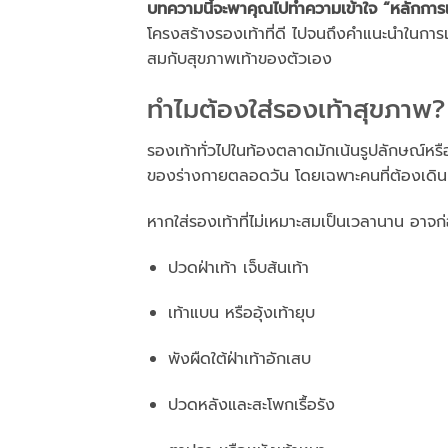
บทความนี้จะพาคุณไปทำความเข้าใจ “หลักการเ
โครงสร้างรองเท้าที่ดี ไปจนถึงคำแนะนำในการเล
สมกับสุขภาพเท้าของตัวเอง
ทำไมต้องใส่รองเท้าสุขภาพ?
รองเท้าทั่วไปในท้องตลาดมักเน้นรูปลักษณ์หร
ของร่างกายตลอดวัน โดยเฉพาะคนที่ต้องเดิน
หากใส่รองเท้าที่ไม่เหมาะสมเป็นเวลานาน อาจก่
ปวดฝ่าเท้า เจ็บส้นเท้า
เท้าแบน หรืออุ้งเท้ายุบ
พังผืดใต้ฝ่าเท้าอักเสบ
ปวดหลังและสะโพกเรื้อรัง