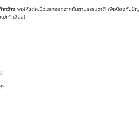
้ากว้าง
พอให้แต่ละนิ้วแยกออกจากกันตามธรรมชาติ เพื่อป้องกันปั
แม่เท้าเอียง)
t)
ท้า