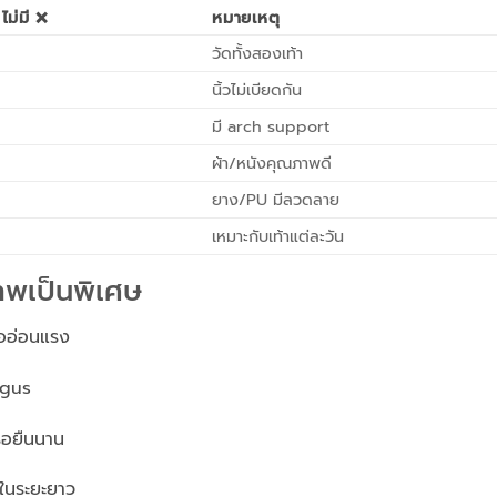
 ไม่มี ❌
หมายเหตุ
วัดทั้งสองเท้า
นิ้วไม่เบียดกัน
มี arch support
ผ้า/หนังคุณภาพดี
ยาง/PU มีลวดลาย
เหมาะกับเท้าแต่ละวัน
ภาพเป็นพิเศษ
้ออ่อนแรง
lgus
ือยืนนาน
าในระยะยาว