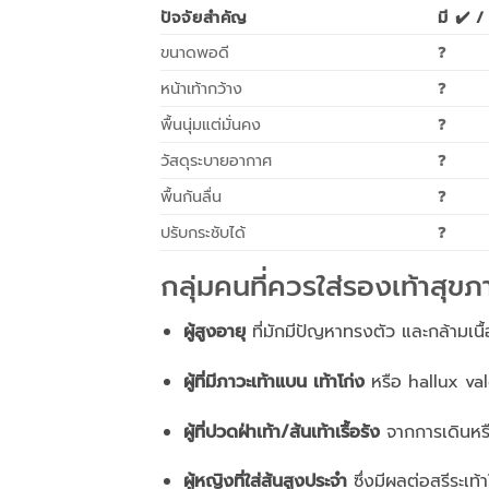
ปัจจัยสำคัญ
มี ✔️ /
ขนาดพอดี
❓
หน้าเท้ากว้าง
❓
พื้นนุ่มแต่มั่นคง
❓
วัสดุระบายอากาศ
❓
พื้นกันลื่น
❓
ปรับกระชับได้
❓
กลุ่มคนที่ควรใส่รองเท้าสุข
ผู้สูงอายุ
ที่มักมีปัญหาทรงตัว และกล้ามเนื
ผู้ที่มีภาวะเท้าแบน เท้าโก่ง
หรือ hallux va
ผู้ที่ปวดฝ่าเท้า/ส้นเท้าเรื้อรัง
จากการเดินหร
ผู้หญิงที่ใส่ส้นสูงประจำ
ซึ่งมีผลต่อสรีระเท้