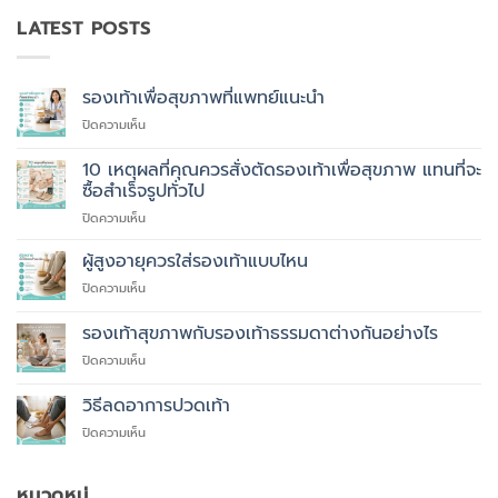
LATEST POSTS
รองเท้าเพื่อสุขภาพที่แพทย์แนะนำ
บน
ปิดความเห็น
รองเท้า
เพื่อ
10 เหตุผลที่คุณควรสั่งตัดรองเท้าเพื่อสุขภาพ แทนที่จะ
สุขภาพ
ซื้อสำเร็จรูปทั่วไป
ที่
บน
ปิดความเห็น
แพทย์
10
แนะนำ
เหตุผล
ผู้สูงอายุควรใส่รองเท้าแบบไหน
ที่
บน
ปิดความเห็น
คุณ
ผู้
ควร
สูง
รองเท้าสุขภาพกับรองเท้าธรรมดาต่างกันอย่างไร
สั่ง
อายุ
ตัด
บน
ปิดความเห็น
ควร
รองเท้า
รองเท้า
ใส่
เพื่อ
สุขภาพ
รองเท้า
วิธีลดอาการปวดเท้า
สุขภาพ
กับ
แบบ
แทนที่
บน
ปิดความเห็น
รองเท้า
ไหน
จะ
วิธี
ธรรมดา
ซื้อ
ลด
ต่าง
สำเร็จรูป
อาการ
หมวดหมู่
กัน