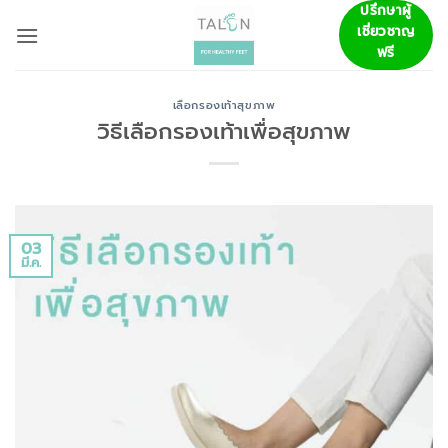
ข้าม
ปรึกษาผู้
เชี่ยวชาญ
ไป
ฟรี
ยัง
เนื้อหา
เลือกรองเท้าสุขภาพ
วิธีเลือกรองเท้าเพื่อสุขภาพ
03
มี.ค.