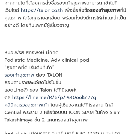
หากท่านใดที่ต้องการสั่งซื้อรองเท้าสุขภาพสามารถ เข้าไปที่
เว็บไซต์
https://talon.co.th
เพื่อซื้อสั่งซื้อ
รองเท้าสุขภาพ
ที่มี
คุณภาพ ใส่ใจทุกรายละเอียด พร้อมทั้งยังมีการให้คำแนะนำเป็น
อย่างดี โดยทีมแพทย์ผู้เชี่ยวชาญ
หมอเฟริส สิทธิพงษ์ มีภักดี
Podiatric Medicine, Adv clinical pod
“สุขภาพที่ดี เริ่มต้นที่เท้า”
รองเท้าสุขภาพ
ต้อง TALON
สอบถามรายละเอียดโปรโมชั่น
แอดLine@ ของ Talon ได้ที่นี่เลยค่ะ
👉
https://line.me/R/ti/p/%40ool5177g
คลินิกตรวจสุขภาพเท้า
โดยผู้เชี่ยวชาญได้ที่โรงงาน ใกล้
Central พระราม 2 หรือช็อบบน ICON SIAM ในห้าง Siam
Takashimaya ชั้น 2 แผนกรองเท้าสุขภาพ
foot clinic เปิดบริการ จันทร์-เสาร์ 8.30-17.30 น. Tel 02-