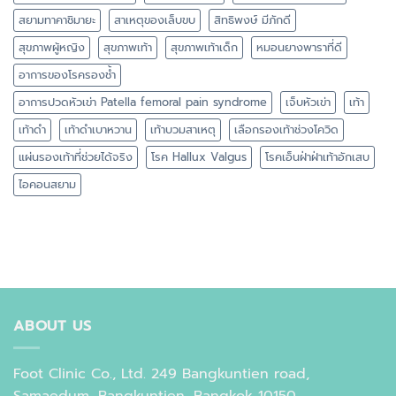
สยามทาคาชิมายะ
สาเหตุของเล็บขบ
สิทธิพงษ์ มีภักดี
สุขภาพผู้หญิง
สุขภาพเท้า
สุขภาพเท้าเด็ก
หมอนยางพาราที่ดี
อาการของโรครองช้ำ
อาการปวดหัวเข่า Patella femoral pain syndrome
เจ็บหัวเข่า
เท้า
เท้าดำ
เท้าดำเบาหวาน
เท้าบวมสาเหตุ
เลือกรองเท้าช่วงโควิด
แผ่นรองเท้าที่ช่วยได้จริง
โรค Hallux Valgus
โรคเอ็นฝ่าฝ่าเท้าอักเสบ
ไอคอนสยาม
ABOUT US
Foot Clinic Co., Ltd. 249 Bangkuntien road,