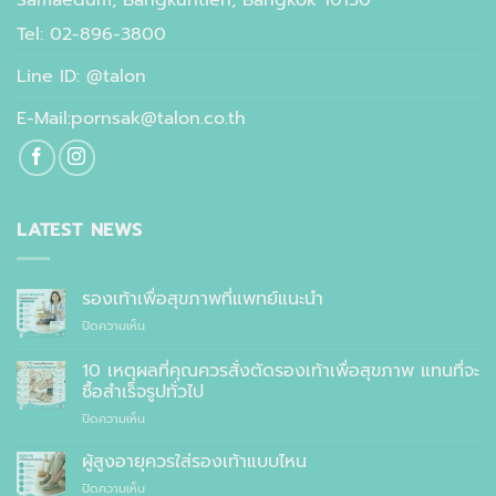
Samaedum, Bangkuntien, Bangkok 10150
Tel: 02-896-3800
Line ID: @talon
E-Mail:pornsak@talon.co.th
LATEST NEWS
รองเท้าเพื่อสุขภาพที่แพทย์แนะนำ
บน
ปิดความเห็น
รองเท้า
เพื่อ
10 เหตุผลที่คุณควรสั่งตัดรองเท้าเพื่อสุขภาพ แทนที่จะ
สุขภาพ
ซื้อสำเร็จรูปทั่วไป
ที่
บน
ปิดความเห็น
แพทย์
10
แนะนำ
เหตุผล
ผู้สูงอายุควรใส่รองเท้าแบบไหน
ที่
บน
ปิดความเห็น
คุณ