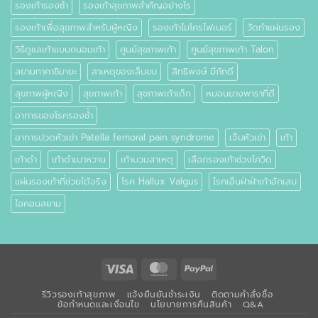
รองเท้ารองช้ำ
รองเท้าสุขภาพสำคัญอย่างไร
รองเท้าเพื่อสุขภาพสำหรับผู้หญิง
รองเท้าไมโครไฟเบอร์
วัดทำแผ่นรอง
วิธีดูแลเท้าแบบถนอมเท้า
ศูนย์สุขภาพเท้า
ศูนย์สุขภาพเท้า Talon
สยามทาคาชิมายะ
สาเหตุของเล็บขบ
สิทธิพงษ์ มีภักดี
สุขภาพผู้หญิง
สุขภาพเท้า
สุขภาพเท้าเด็ก
หมอนยางพาราที่ดี
อาการของโรครองช้ำ
อาการปวดหัวเข่า Patella femoral pain syndrome
เจ็บหัวเข่า
เท้า
เท้าดำ
เท้าดำเบาหวาน
เท้าบวมสาเหตุ
เลือกรองเท้าช่วงโควิด
แผ่นรองเท้าที่ช่วยได้จริง
โรค Hallux Valgus
โรคเอ็นฝ่าฝ่าเท้าอักเสบ
ไอคอนสยาม
Visa
MasterCard
PayPal
รีวิวรองเท้าสุขภาพ
แจ้งยืนยันชำระเงิน
ติดตามคำสั่งซื้อ
ข้อกำหนดและเงื่อนไข
นโยบายการคืนสินค้า
Q&A