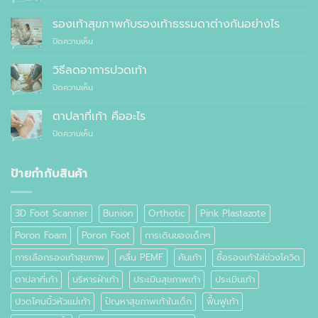
ผู้
ควร
สูง
รองเท้าสุขภาพกับรองเท้าธรรมดาต่างกันอย่างไร
สั่ง
อายุ
ตัด
บน
ปิดความเห็น
ควร
รองเท้า
รองเท้า
ใส่
เพื่อ
สุขภาพ
รองเท้า
วิธีลดอาการปวดเท้า
สุขภาพ
กับ
แบบ
แทนที่
บน
ปิดความเห็น
รองเท้า
ไหน
จะ
วิธี
ธรรมดา
ซื้อ
ลด
ต่าง
ตาปลาที่เท้า คืออะไร
สำเร็จรูป
อาการ
กัน
ทั่วไป
บน
ปิดความเห็น
ปวด
อย่างไร
ตาปลา
เท้า
ที่
เท้า
ป้ายกำกับสินค้า
คือ
อะไร
3D Foot Scanner
Bunion
Orthotic
Pink Plastazote
Poron Foam
Poron Foot
การเดินของเด็กๆ
การเลือกรองเท้าสุขภาพ
คลื่น PEMF
คันเท้า
ซื้อรองเท้าใส่ช่วงโควิด
ตาปลาที่เท้า
บริหารฝ่าเท้า
ประเมินสุขภาพเท้า
ประเมินเท้า
ปวดโคนนิ้วหัวแม่เท้า
ปัญหาสุขภาพเท้าในเด็ก
ฟื้นฟูเท้า