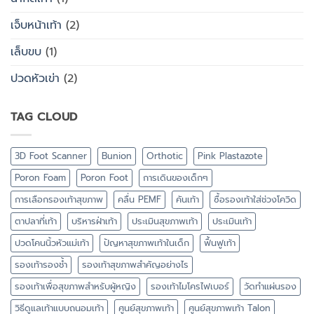
เจ็บหน้าเท้า
(2)
เล็บขบ
(1)
ปวดหัวเข่า
(2)
TAG CLOUD
3D Foot Scanner
Bunion
Orthotic
Pink Plastazote
Poron Foam
Poron Foot
การเดินของเด็กๆ
การเลือกรองเท้าสุขภาพ
คลื่น PEMF
คันเท้า
ซื้อรองเท้าใส่ช่วงโควิด
ตาปลาที่เท้า
บริหารฝ่าเท้า
ประเมินสุขภาพเท้า
ประเมินเท้า
ปวดโคนนิ้วหัวแม่เท้า
ปัญหาสุขภาพเท้าในเด็ก
ฟื้นฟูเท้า
รองเท้ารองช้ำ
รองเท้าสุขภาพสำคัญอย่างไร
รองเท้าเพื่อสุขภาพสำหรับผู้หญิง
รองเท้าไมโครไฟเบอร์
วัดทำแผ่นรอง
วิธีดูแลเท้าแบบถนอมเท้า
ศูนย์สุขภาพเท้า
ศูนย์สุขภาพเท้า Talon