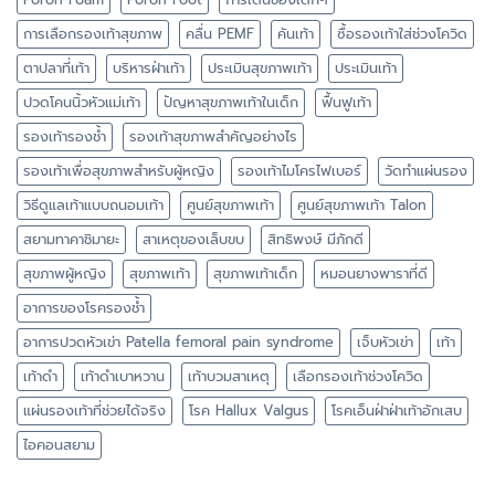
การเลือกรองเท้าสุขภาพ
คลื่น PEMF
คันเท้า
ซื้อรองเท้าใส่ช่วงโควิด
ตาปลาที่เท้า
บริหารฝ่าเท้า
ประเมินสุขภาพเท้า
ประเมินเท้า
ปวดโคนนิ้วหัวแม่เท้า
ปัญหาสุขภาพเท้าในเด็ก
ฟื้นฟูเท้า
รองเท้ารองช้ำ
รองเท้าสุขภาพสำคัญอย่างไร
รองเท้าเพื่อสุขภาพสำหรับผู้หญิง
รองเท้าไมโครไฟเบอร์
วัดทำแผ่นรอง
วิธีดูแลเท้าแบบถนอมเท้า
ศูนย์สุขภาพเท้า
ศูนย์สุขภาพเท้า Talon
สยามทาคาชิมายะ
สาเหตุของเล็บขบ
สิทธิพงษ์ มีภักดี
สุขภาพผู้หญิง
สุขภาพเท้า
สุขภาพเท้าเด็ก
หมอนยางพาราที่ดี
อาการของโรครองช้ำ
อาการปวดหัวเข่า Patella femoral pain syndrome
เจ็บหัวเข่า
เท้า
เท้าดำ
เท้าดำเบาหวาน
เท้าบวมสาเหตุ
เลือกรองเท้าช่วงโควิด
แผ่นรองเท้าที่ช่วยได้จริง
โรค Hallux Valgus
โรคเอ็นฝ่าฝ่าเท้าอักเสบ
ไอคอนสยาม