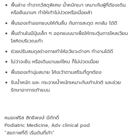
พื้นล่าง ทำจากวัสดุพิเศษ น้ำหนักเบา เหมาะกับผู้ที่ต้องเดิน
หรือยืนนานๆ ทำให้เท้าไม่ปวดหรือเมื่อยล้า
พื้นรองเท้าออกแบบให้กันลื่น กันการสะดุด หกล้ม ได้ดี
พื้นด้านในมีปุ่มเล็ก ๆ ออกแบบมาเพื่อให้กระตุ้นการไหลเวียน
โลหิตบริเวณเท้า
ช่วยปรับสมดุลร่างกายทำให้อวัยวะต่างๆ ทำงานได้ดี
ไม่ว่าจะยืน หรือเดินนานแค่ไหน ก็ไม่ปวดเมื่อย
พื้นรองเท้านุ่มสบาย โค้งเว้าตามสรีระที่ถูกต้อง
รับน้ำหนัก และ กระจายน้ำหนักเหมาะกับเท้าปกติ และช่วย
รักษาอาการเท้าแบน
หมอเฟริส สิทธิพงษ์ มีภักดี
Podiatric Medicine, Adv clinical pod
“สุขภาพที่ดี เริ่มต้นที่เท้า”