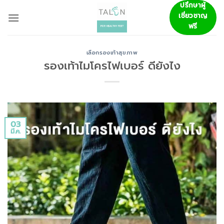
ข้าม
ปรึกษาผู้
เชี่ยวชาญ
ไป
ฟรี
ยัง
เนื้อหา
เลือกรองเท้าสุขภาพ
รองเท้าไมโครไฟเบอร์ ดียังไง
03
มี.ค.