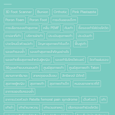
คือ
อะไร
3D Foot Scanner
Bunion
Orthotic
Pink Plastazote
Poron Foam
Poron Foot
การเดินของเด็กๆ
การเลือกรองเท้าสุขภาพ
คลื่น PEMF
คันเท้า
ซื้อรองเท้าใส่ช่วงโควิด
ตาปลาที่เท้า
บริหารฝ่าเท้า
ประเมินสุขภาพเท้า
ประเมินเท้า
ปวดโคนนิ้วหัวแม่เท้า
ปัญหาสุขภาพเท้าในเด็ก
ฟื้นฟูเท้า
รองเท้ารองช้ำ
รองเท้าสุขภาพสำคัญอย่างไร
รองเท้าเพื่อสุขภาพสำหรับผู้หญิง
รองเท้าไมโครไฟเบอร์
วัดทำแผ่นรอง
วิธีดูแลเท้าแบบถนอมเท้า
ศูนย์สุขภาพเท้า
ศูนย์สุขภาพเท้า Talon
สยามทาคาชิมายะ
สาเหตุของเล็บขบ
สิทธิพงษ์ มีภักดี
สุขภาพผู้หญิง
สุขภาพเท้า
สุขภาพเท้าเด็ก
หมอนยางพาราที่ดี
อาการของโรครองช้ำ
อาการปวดหัวเข่า Patella femoral pain syndrome
เจ็บหัวเข่า
เท้า
เท้าดำ
เท้าดำเบาหวาน
เท้าบวมสาเหตุ
เลือกรองเท้าช่วงโควิด