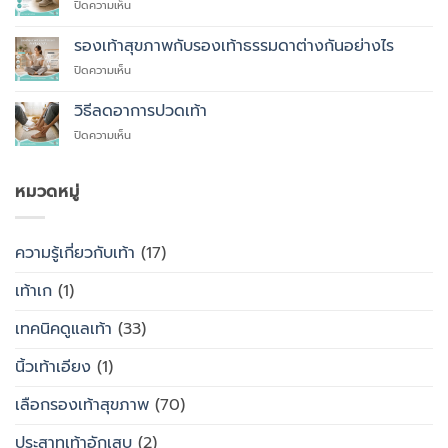
บน
ปิดความเห็น
คุณ
ผู้
ควร
สูง
รองเท้าสุขภาพกับรองเท้าธรรมดาต่างกันอย่างไร
สั่ง
อายุ
ตัด
บน
ปิดความเห็น
ควร
รองเท้า
รองเท้า
ใส่
เพื่อ
สุขภาพ
รองเท้า
วิธีลดอาการปวดเท้า
สุขภาพ
กับ
แบบ
แทนที่
บน
ปิดความเห็น
รองเท้า
ไหน
จะ
วิธี
ธรรมดา
ซื้อ
ลด
ต่าง
สำเร็จรูป
อาการ
หมวดหมู่
กัน
ทั่วไป
ปวด
อย่างไร
เท้า
ความรู้เกี่ยวกับเท้า
(17)
เท้าเก
(1)
เทคนิคดูแลเท้า
(33)
นิ้วเท้าเอียง
(1)
เลือกรองเท้าสุขภาพ
(70)
ประสาทเท้าอักเสบ
(2)