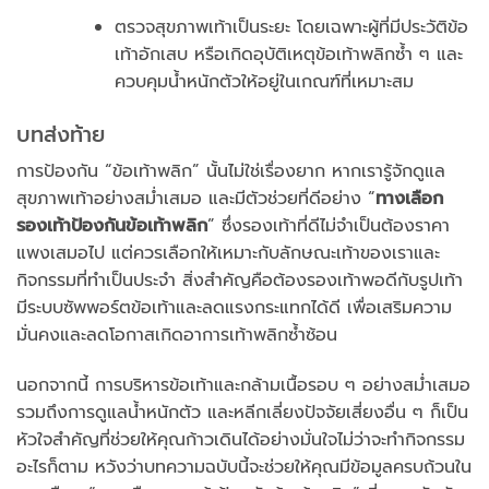
ตรวจสุขภาพเท้าเป็นระยะ โดยเฉพาะผู้ที่มีประวัติข้อ
เท้าอักเสบ หรือเกิดอุบัติเหตุข้อเท้าพลิกซ้ำ ๆ และ
ควบคุมน้ำหนักตัวให้อยู่ในเกณฑ์ที่เหมาะสม
บทส่งท้าย
การป้องกัน “ข้อเท้าพลิก” นั้นไม่ใช่เรื่องยาก หากเรารู้จักดูแล
สุขภาพเท้าอย่างสม่ำเสมอ และมีตัวช่วยที่ดีอย่าง “
ทางเลือก
รองเท้าป้องกันข้อเท้าพลิก
” ซึ่งรองเท้าที่ดีไม่จำเป็นต้องราคา
แพงเสมอไป แต่ควรเลือกให้เหมาะกับลักษณะเท้าของเราและ
กิจกรรมที่ทำเป็นประจำ สิ่งสำคัญคือต้องรองเท้าพอดีกับรูปเท้า
มีระบบซัพพอร์ตข้อเท้าและลดแรงกระแทกได้ดี เพื่อเสริมความ
มั่นคงและลดโอกาสเกิดอาการเท้าพลิกซ้ำซ้อน
นอกจากนี้ การบริหารข้อเท้าและกล้ามเนื้อรอบ ๆ อย่างสม่ำเสมอ
รวมถึงการดูแลน้ำหนักตัว และหลีกเลี่ยงปัจจัยเสี่ยงอื่น ๆ ก็เป็น
หัวใจสำคัญที่ช่วยให้คุณก้าวเดินได้อย่างมั่นใจไม่ว่าจะทำกิจกรรม
อะไรก็ตาม หวังว่าบทความฉบับนี้จะช่วยให้คุณมีข้อมูลครบถ้วนใน