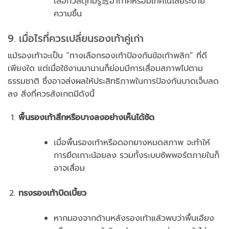
เลือกวัสดุที่มีรู透อากาศหรือมีเทคโนโลยีระบาย
ความชื้น
9. เมื่อไรที่ควรเปลี่ยนรองเท้าคู่เก่า
แม้รองเท้าจะเป็น “ทางเลือกรองเท้าป้องกันข้อเท้าพลิก” ที่ดี
เพียงใด แต่เมื่อใช้งานมานานก็ย่อมมีการเสื่อมสภาพไปตาม
ธรรมชาติ ซึ่งอาจส่งผลให้ประสิทธิภาพในการป้องกันบาดเจ็บลด
ลง สิ่งที่ควรสังเกตมีดังนี้
พื้นรองเท้าสึกหรือบางลงอย่างเห็นได้ชัด
เมื่อพื้นรองเท้าหรือดอกยางหมดสภาพ จะทำให้
การยึดเกาะน้อยลง รวมทั้งระบบซัพพอร์ตภายในก็
อาจเสื่อม
ทรงรองเท้าบิดเบี้ยว
หากมองจากด้านหลังรองเท้าแล้วพบว่าพื้นเอียง