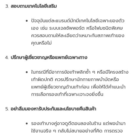
สอบถามเทคโนโลยีเสริม
ปัจจุบันแต่ละแบรนด์มักมีเทคโนโลยีเฉพาะของตัว
เอง เช่น ระบบเจลซัพพอร์ต หรือโฟมชนิดพิเศษ
ควรสอบถามให้ละเอียดว่าเหมาะกับสภาพเท้าของ
คุณหรือไม่
ปรึกษาผู้เชี่ยวชาญหรือแพทย์เฉพาะทาง
ในกรณีที่มีอาการข้อเท้าพลิกซ้ำ ๆ หรือมีโครงสร้าง
เท้าผิดปกติ ควรปรึกษานักกายภาพบำบัดหรือ
แพทย์ผู้เชี่ยวชาญด้านเท้าก่อน เพื่อให้ได้คำแนะนำ
การเลือกรองเท้าที่เฉพาะเจาะจงยิ่งขึ้น
อย่าลืมมองหารับประกันและนโยบายคืนสินค้า
รองเท้าบางคู่อาจดูดีตอนลองในร้าน แต่พอนำมา
ใช้งานจริง ๆ กลับไม่สบายอย่างที่คิด การตรวจ