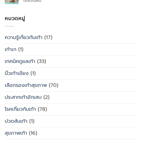
บน
ปิดความเห็น
รองเท้า
ไหน
จะ
วิธี
ธรรมดา
ซื้อ
ลด
ต่าง
สำเร็จรูป
อาการ
หมวดหมู่
กัน
ทั่วไป
ปวด
อย่างไร
เท้า
ความรู้เกี่ยวกับเท้า
(17)
เท้าเก
(1)
เทคนิคดูแลเท้า
(33)
นิ้วเท้าเอียง
(1)
เลือกรองเท้าสุขภาพ
(70)
ประสาทเท้าอักเสบ
(2)
โรคเกี่ยวกับเท้า
(78)
ปวดส้นเท้า
(1)
สุขภาพเท้า
(16)