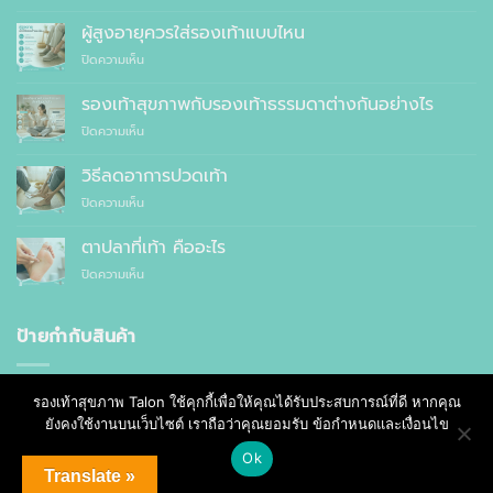
10
แนะนำ
เหตุผล
ผู้สูงอายุควรใส่รองเท้าแบบไหน
ที่
บน
ปิดความเห็น
คุณ
ผู้
ควร
สูง
รองเท้าสุขภาพกับรองเท้าธรรมดาต่างกันอย่างไร
สั่ง
อายุ
ตัด
บน
ปิดความเห็น
ควร
รองเท้า
รองเท้า
ใส่
เพื่อ
สุขภาพ
รองเท้า
วิธีลดอาการปวดเท้า
สุขภาพ
กับ
แบบ
แทนที่
บน
ปิดความเห็น
รองเท้า
ไหน
จะ
วิธี
ธรรมดา
ซื้อ
ลด
ต่าง
ตาปลาที่เท้า คืออะไร
สำเร็จรูป
อาการ
กัน
ทั่วไป
บน
ปิดความเห็น
ปวด
อย่างไร
ตาปลา
เท้า
ที่
เท้า
ป้ายกำกับสินค้า
คือ
อะไร
3D Foot Scanner
Bunion
Orthotic
Pink Plastazote
รองเท้าสุขภาพ Talon ใช้คุกกี้เพื่อให้คุณได้รับประสบการณ์ที่ดี หากคุณ
ยังคงใช้งานบนเว็บไซต์ เราถือว่าคุณยอมรับ ข้อกำหนดและเงื่อนไข
Poron Foam
Poron Foot
การเดินของเด็กๆ
Ok
การเลือกรองเท้าสุขภาพ
คลื่น PEMF
คันเท้า
ซื้อรองเท้าใส่ช่วงโควิด
Translate »