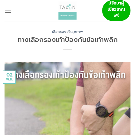
ข้าม
ปรึกษาผู้
เชี่ยวชาญ
ไป
ฟรี
ยัง
เนื้อหา
เลือกรองเท้าสุขภาพ
ทางเลือกรองเท้าป้องกันข้อเท้าพลิก
02
พ.ย.