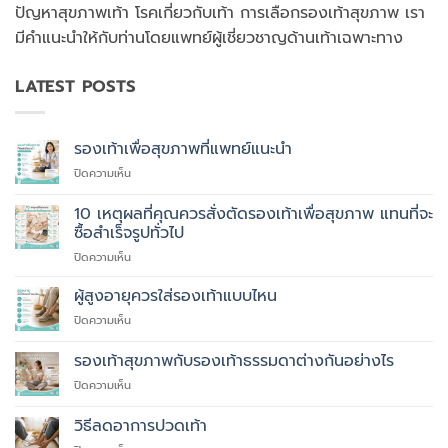
ปัญหาสุขภาพเท้า โรคเกี่ยวกับเท้า การเลือกรองเท้าสุขภาพ เรา
มีคำแนะนำให้กับท่านโดยแพทย์ผู้เชี่ยวชาญด้านเท้าเฉพาะทาง
LATEST POSTS
รองเท้าเพื่อสุขภาพที่แพทย์แนะนำ
บน
ปิดความเห็น
รองเท้า
เพื่อ
10 เหตุผลที่คุณควรสั่งตัดรองเท้าเพื่อสุขภาพ แทนที่จะ
สุขภาพ
ซื้อสำเร็จรูปทั่วไป
ที่
บน
ปิดความเห็น
แพทย์
10
แนะนำ
เหตุผล
ผู้สูงอายุควรใส่รองเท้าแบบไหน
ที่
บน
ปิดความเห็น
คุณ
ผู้
ควร
สูง
รองเท้าสุขภาพกับรองเท้าธรรมดาต่างกันอย่างไร
สั่ง
อายุ
ตัด
บน
ปิดความเห็น
ควร
รองเท้า
รองเท้า
ใส่
เพื่อ
สุขภาพ
รองเท้า
วิธีลดอาการปวดเท้า
สุขภาพ
กับ
แบบ
แทนที่