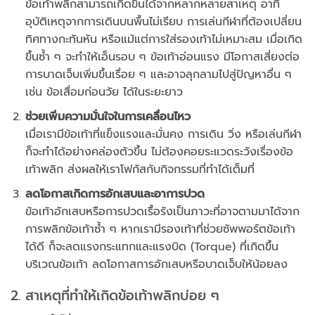
ข้อเท้าพลิกสามารถเกิดขึ้นได้จากหลากหลายสาเหตุ อาทิ
อุบัติเหตุจากการเดินบนพื้นไม่เรียบ การเล่นกีฬาที่ต้องเปลี่ยน
ทิศทางกะทันหัน หรือแม้แต่การใส่รองเท้าไม่เหมาะสม เมื่อเกิด
ขึ้นซ้ำ ๆ จะทำให้เอ็นรอบ ๆ ข้อเท้าอ่อนแรง มีโอกาสเสี่ยงต่อ
การบาดเจ็บเพิ่มขึ้นเรื่อย ๆ และอาจลุกลามไปสู่ปัญหาอื่น ๆ
เช่น ข้อเสื่อมก่อนวัย ได้ในระยะยาว
ช่วยเพิ่มความมั่นใจในการเคลื่อนไหว
เมื่อเรามีข้อเท้าที่แข็งแรงและมั่นคง การเดิน วิ่ง หรือเล่นกีฬา
ก็จะทำได้อย่างคล่องตัวขึ้น ไม่ต้องคอยระแวดระวังเรื่องข้อ
เท้าพลิก ส่งผลให้เราโฟกัสกับกิจกรรมที่ทำได้เต็มที่
ลดโอกาสเกิดการอักเสบและอาการปวด
ข้อเท้าอักเสบหรือการปวดเรื้อรังเป็นภาวะที่อาจตามมาได้จาก
การพลิกข้อเท้าซ้ำ ๆ หากเรามีรองเท้าที่ช่วยซัพพอร์ตข้อเท้า
ได้ดี ก็จะลดแรงกระแทกและแรงบิด (Torque) ที่เกิดขึ้น
บริเวณข้อเท้า ลดโอกาสการอักเสบหรือบาดเจ็บให้น้อยลง
2. สาเหตุที่ทำให้เกิดข้อเท้าพลิกบ่อย ๆ