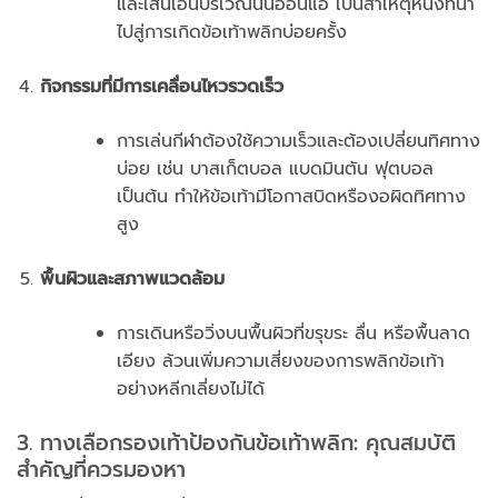
และเส้นเอ็นบริเวณนั้นอ่อนแอ เป็นสาเหตุหนึ่งที่นำ
ไปสู่การเกิดข้อเท้าพลิกบ่อยครั้ง
กิจกรรมที่มีการเคลื่อนไหวรวดเร็ว
การเล่นกีฬาต้องใช้ความเร็วและต้องเปลี่ยนทิศทาง
บ่อย เช่น บาสเก็ตบอล แบดมินตัน ฟุตบอล
เป็นต้น ทำให้ข้อเท้ามีโอกาสบิดหรืองอผิดทิศทาง
สูง
พื้นผิวและสภาพแวดล้อม
การเดินหรือวิ่งบนพื้นผิวที่ขรุขระ ลื่น หรือพื้นลาด
เอียง ล้วนเพิ่มความเสี่ยงของการพลิกข้อเท้า
อย่างหลีกเลี่ยงไม่ได้
3. ทางเลือกรองเท้าป้องกันข้อเท้าพลิก: คุณสมบัติ
สำคัญที่ควรมองหา