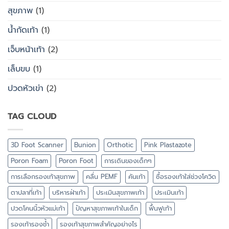
สุขภาพ
(1)
น้ำกัดเท้า
(1)
เจ็บหน้าเท้า
(2)
เล็บขบ
(1)
ปวดหัวเข่า
(2)
TAG CLOUD
3D Foot Scanner
Bunion
Orthotic
Pink Plastazote
Poron Foam
Poron Foot
การเดินของเด็กๆ
การเลือกรองเท้าสุขภาพ
คลื่น PEMF
คันเท้า
ซื้อรองเท้าใส่ช่วงโควิด
ตาปลาที่เท้า
บริหารฝ่าเท้า
ประเมินสุขภาพเท้า
ประเมินเท้า
ปวดโคนนิ้วหัวแม่เท้า
ปัญหาสุขภาพเท้าในเด็ก
ฟื้นฟูเท้า
รองเท้ารองช้ำ
รองเท้าสุขภาพสำคัญอย่างไร