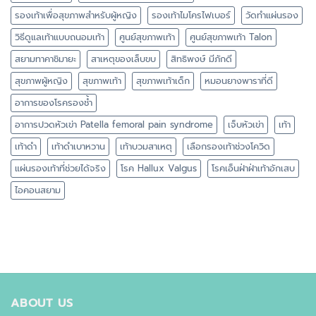
รองเท้าเพื่อสุขภาพสำหรับผู้หญิง
รองเท้าไมโครไฟเบอร์
วัดทำแผ่นรอง
วิธีดูแลเท้าแบบถนอมเท้า
ศูนย์สุขภาพเท้า
ศูนย์สุขภาพเท้า Talon
สยามทาคาชิมายะ
สาเหตุของเล็บขบ
สิทธิพงษ์ มีภักดี
สุขภาพผู้หญิง
สุขภาพเท้า
สุขภาพเท้าเด็ก
หมอนยางพาราที่ดี
อาการของโรครองช้ำ
อาการปวดหัวเข่า Patella femoral pain syndrome
เจ็บหัวเข่า
เท้า
เท้าดำ
เท้าดำเบาหวาน
เท้าบวมสาเหตุ
เลือกรองเท้าช่วงโควิด
แผ่นรองเท้าที่ช่วยได้จริง
โรค Hallux Valgus
โรคเอ็นฝ่าฝ่าเท้าอักเสบ
ไอคอนสยาม
ABOUT US