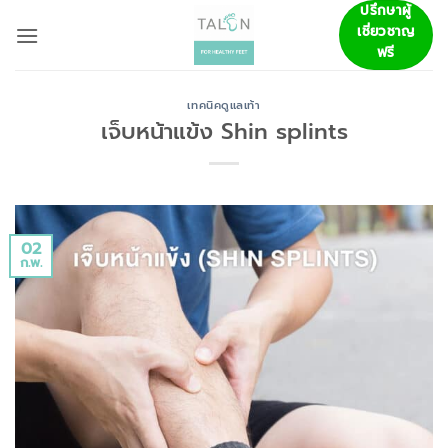
ข้าม
ปรึกษาผู้
เชี่ยวชาญ
ไป
ฟรี
ยัง
เนื้อหา
เทคนิคดูแลเท้า
เจ็บหน้าแข้ง Shin splints
02
ก.พ.