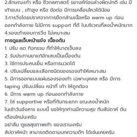
2.ลักษณะเท้า หรือ ชีวกลศาสตร์ รยางค์ท่อนล่างผิดปกติ เช่น มี
เท้าแบน , เท้าสูง หรือ ข้อต่อ มีการเคลื่อนไหวได้น้อย
3.การวิ่งโดยปราศจากการยืดกล้ามเนื้อหรือ warm up ก่อน
ออกกำลังกาย ไม่มีการ support ที่ดี ในบริเวณที่ลงน้ำหนักมาก
4.รองเท้าขอบการวิ่ง ไม่เหมาะสม
การดูแลเจ็บหน้าแข้ง เบื้องต้น
1. ปรับ ลด กิจกรรม ที่ทำให้บาดเจ็บลง
2. รับประทานยาแก้อักเสบเป็นเบื้องต้น
3. ใช้การประคบเย็น หรือการนวดได้
4. ปรับเปลี่ยนและเลือกชนิดของรองเท้าให้เหมาะสม
5. มีการออกแบบแผ่นรองรองเท้า เฉพาะบุคคล หรือ มีการ
taping ปรับเปลี่ยน หน้าที่ เท้า ให้ถูกต้อง
6. มีการ warm up ก่อนออกกำลังกาย
7. ใส่ supportive หรือที่กันกระแทก ขณะลงน้ำหนัก
ในเช้าวันอังคาร แบบนี้ ขอให้ทุกท่านมีความสุข กับสัปดาห์ ต้น
เดือนใหม่นะครับ
อย่าลืม
ดูแลสุขภาพเท้า
ของเรานะครับ
สัปดาห์หน้า สามารถติดตามบทความดีๆ ได้เช่นเคยครับ