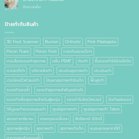
สำเร็จรูป
อาการ
กัน
ทั่วไป
บน
ปิดความเห็น
ปวด
อย่างไร
ตาปลา
เท้า
ที่
เท้า
ป้ายกำกับสินค้า
คือ
อะไร
3D Foot Scanner
Bunion
Orthotic
Pink Plastazote
Poron Foam
Poron Foot
การเดินของเด็กๆ
การเลือกรองเท้าสุขภาพ
คลื่น PEMF
คันเท้า
ซื้อรองเท้าใส่ช่วงโควิด
ตาปลาที่เท้า
บริหารฝ่าเท้า
ประเมินสุขภาพเท้า
ประเมินเท้า
ปวดโคนนิ้วหัวแม่เท้า
ปัญหาสุขภาพเท้าในเด็ก
ฟื้นฟูเท้า
รองเท้ารองช้ำ
รองเท้าสุขภาพสำคัญอย่างไร
รองเท้าเพื่อสุขภาพสำหรับผู้หญิง
รองเท้าไมโครไฟเบอร์
วัดทำแผ่นรอง
วิธีดูแลเท้าแบบถนอมเท้า
ศูนย์สุขภาพเท้า
ศูนย์สุขภาพเท้า Talon
สยามทาคาชิมายะ
สาเหตุของเล็บขบ
สิทธิพงษ์ มีภักดี
สุขภาพผู้หญิง
สุขภาพเท้า
สุขภาพเท้าเด็ก
หมอนยางพาราที่ดี
อาการของโรครองช้ำ