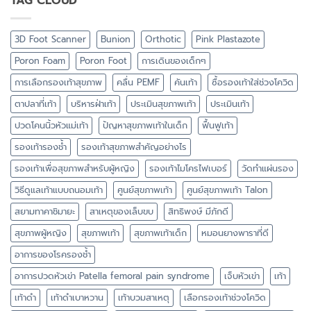
TAG CLOUD
3D Foot Scanner
Bunion
Orthotic
Pink Plastazote
Poron Foam
Poron Foot
การเดินของเด็กๆ
การเลือกรองเท้าสุขภาพ
คลื่น PEMF
คันเท้า
ซื้อรองเท้าใส่ช่วงโควิด
ตาปลาที่เท้า
บริหารฝ่าเท้า
ประเมินสุขภาพเท้า
ประเมินเท้า
ปวดโคนนิ้วหัวแม่เท้า
ปัญหาสุขภาพเท้าในเด็ก
ฟื้นฟูเท้า
รองเท้ารองช้ำ
รองเท้าสุขภาพสำคัญอย่างไร
รองเท้าเพื่อสุขภาพสำหรับผู้หญิง
รองเท้าไมโครไฟเบอร์
วัดทำแผ่นรอง
วิธีดูแลเท้าแบบถนอมเท้า
ศูนย์สุขภาพเท้า
ศูนย์สุขภาพเท้า Talon
สยามทาคาชิมายะ
สาเหตุของเล็บขบ
สิทธิพงษ์ มีภักดี
สุขภาพผู้หญิง
สุขภาพเท้า
สุขภาพเท้าเด็ก
หมอนยางพาราที่ดี
อาการของโรครองช้ำ
อาการปวดหัวเข่า Patella femoral pain syndrome
เจ็บหัวเข่า
เท้า
เท้าดำ
เท้าดำเบาหวาน
เท้าบวมสาเหตุ
เลือกรองเท้าช่วงโควิด