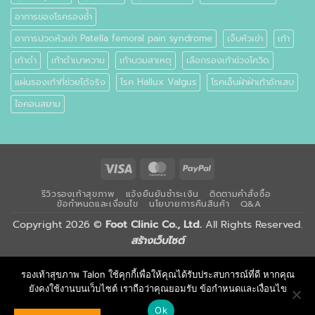
อาการของโรครองช้ำ
อาการปวดหัวเข่า Patella femoral pain syndrome
เจ็บหัวเข่า
เท้า
เท้าดำ
เท้าดำเบาหวาน
เท้าบวมสาเหตุ
เลือกรองเท้าช่วงโควิด
แผ่นรองเท้าที่ช่วยได้จริง
โรค Hallux Valgus
โรคเอ็นฝ่าฝ่าเท้าอักเสบ
ไอคอนสยาม
Visa
MasterCard
PayPal
รีวิวรองเท้าสุขภาพ
แจ้งยืนยันชำระเงิน
ติดตามคำสั่งซื้อ
ข้อกำหนดและเงื่อนไข
นโยบายการคืนสินค้า
Q&A
Copyright 2026 ©
Foot Clinic Co., Ltd.
All Rights Reserved.
สร้างเว็บไซต์
รองเท้าสุขภาพ Talon ใช้คุกกี้เพื่อให้คุณได้รับประสบการณ์ที่ดี หากคุณ
ยังคงใช้งานบนเว็บไซต์ เราถือว่าคุณยอมรับ ข้อกำหนดและเงื่อนไข
Ok