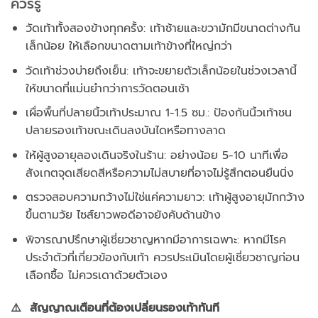
ควรรู้
วัดเท้าทั้งสองข้างทุกครั้ง: เท้าซ้ายและขวามักมีขนาดต่างกัน
เล็กน้อย ให้เลือกขนาดตามเท้าข้างที่ใหญ่กว่า
วัดเท้าช่วงบ่ายถึงเย็น: เท้าจะขยายตัวเล็กน้อยในช่วงเวลานี้
ให้ขนาดที่แม่นยำกว่าการวัดตอนเช้า
เผื่อพื้นที่ปลายนิ้วเท้าประมาณ 1-1.5 ซม.: ป้องกันนิ้วเท้าชน
ปลายรองเท้าขณะเดินลงบันไดหรือทางลาด
ให้ผู้สูงอายุลองเดินจริงในร้าน: อย่างน้อย 5-10 นาทีเพื่อ
สังเกตจุดเสียดสีหรือความไม่สบายที่อาจไม่รู้สึกตอนยืนนิ่ง
ตรวจสอบความกว้างไม่ใช่แค่ความยาว: เท้าผู้สูงอายุมักกว้าง
ขึ้นตามวัย ไซส์ยาวพอดีอาจยังคับด้านข้าง
พิจารณาปรึกษาผู้เชี่ยวชาญหากมีอาการเฉพาะ: หากมีโรค
ประจำตัวที่เกี่ยวข้องกับเท้า ควรประเมินโดยผู้เชี่ยวชาญก่อน
เลือกซื้อ ไม่ควรเดาด้วยตัวเอง
⚠️ สัญญาณเตือนที่ต้องเปลี่ยนรองเท้าทันที