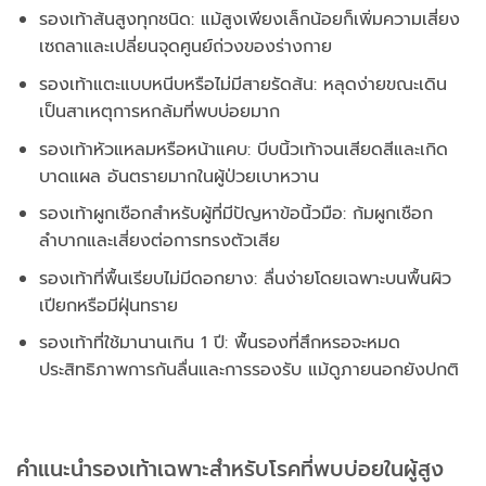
รองเท้าส้นสูงทุกชนิด: แม้สูงเพียงเล็กน้อยก็เพิ่มความเสี่ยง
เซถลาและเปลี่ยนจุดศูนย์ถ่วงของร่างกาย
รองเท้าแตะแบบหนีบหรือไม่มีสายรัดส้น: หลุดง่ายขณะเดิน
เป็นสาเหตุการหกล้มที่พบบ่อยมาก
รองเท้าหัวแหลมหรือหน้าแคบ: บีบนิ้วเท้าจนเสียดสีและเกิด
บาดแผล อันตรายมากในผู้ป่วยเบาหวาน
รองเท้าผูกเชือกสำหรับผู้ที่มีปัญหาข้อนิ้วมือ: ก้มผูกเชือก
ลำบากและเสี่ยงต่อการทรงตัวเสีย
รองเท้าที่พื้นเรียบไม่มีดอกยาง: ลื่นง่ายโดยเฉพาะบนพื้นผิว
เปียกหรือมีฝุ่นทราย
รองเท้าที่ใช้มานานเกิน 1 ปี: พื้นรองที่สึกหรอจะหมด
ประสิทธิภาพการกันลื่นและการรองรับ แม้ดูภายนอกยังปกติ
คำแนะนำรองเท้าเฉพาะสำหรับโรคที่พบบ่อยในผู้สูง