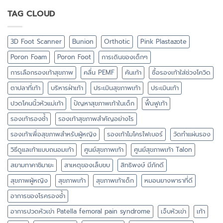
TAG CLOUD
3D Foot Scanner
Bunion
Orthotic
Pink Plastazote
Poron Foam
Poron Foot
การเดินของเด็กๆ
การเลือกรองเท้าสุขภาพ
คลื่น PEMF
คันเท้า
ซื้อรองเท้าใส่ช่วงโควิด
ตาปลาที่เท้า
บริหารฝ่าเท้า
ประเมินสุขภาพเท้า
ประเมินเท้า
ปวดโคนนิ้วหัวแม่เท้า
ปัญหาสุขภาพเท้าในเด็ก
ฟื้นฟูเท้า
รองเท้ารองช้ำ
รองเท้าสุขภาพสำคัญอย่างไร
รองเท้าเพื่อสุขภาพสำหรับผู้หญิง
รองเท้าไมโครไฟเบอร์
วัดทำแผ่นรอง
วิธีดูแลเท้าแบบถนอมเท้า
ศูนย์สุขภาพเท้า
ศูนย์สุขภาพเท้า Talon
สยามทาคาชิมายะ
สาเหตุของเล็บขบ
สิทธิพงษ์ มีภักดี
สุขภาพผู้หญิง
สุขภาพเท้า
สุขภาพเท้าเด็ก
หมอนยางพาราที่ดี
อาการของโรครองช้ำ
อาการปวดหัวเข่า Patella femoral pain syndrome
เจ็บหัวเข่า
เท้า