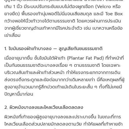
เกิน 1 นิ้ว มีระบบปรับกระชับแบบไม่ต้องผูกเชือก (Velcro หรือ
ยางยืด) พื้นรองเท้านุ่มพอดีไม่นิ่มจนเสียสมดุล และมี Toe Box
กว้างพอให้นิ้วเท้าวางได้ตามธรรมชาติ โดยควรผ่านการประเมิน
จากผู้เชี่ยวชาญด้านเท้าหากมีโรคประจำตัว เช่น เบาหวานหรือข้อ
เข่าเสื่อม
1. ไขมันรองฝ่าเท้าบางลง — สูญเสียกันชนธรรมชาติ
เมื่ออายุมากขึ้น ชั้นไขมันใต้ฝ่าเท้า (Plantar Fat Pad) ที่ทำหน้าที่
เป็นกันชนธรรมชาติจะบางลงเรื่อย ๆ ตามธรรมชาติ โดยเฉพาะ
บริเวณส้นเท้าและฝ่าเท้าส่วนหน้า ทำให้แรงกระแทกจากการเดิน
ส่งตรงถึงกระดูกและข้อต่อมากกว่าเดิมหลายเท่า นี่คือเหตุผลที่ผู้
สูงอายุจำนวนมากรู้สึกปวดเท้าแม้เดินในระยะสั้น ๆ ทั้งที่ไม่เคยมี
ปัญหานี้มาก่อน
2. ผิวหนังบางลงและไหลเวียนเลือดลดลง
ผิวหนังที่เท้าของผู้สูงอายุบางลงและเปราะบางขึ้น ในขณะที่การ
ไหลเวียนเลือดส่วนปลายมักลดลงตามวัย ทำให้แผลที่เท้าหายช้า