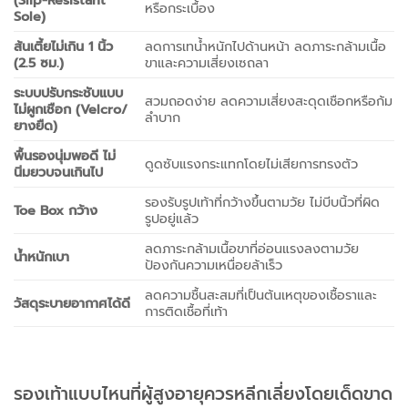
หรือกระเบื้อง
Sole)
ส้นเตี้ยไม่เกิน 1 นิ้ว
ลดการเทน้ำหนักไปด้านหน้า ลดภาระกล้ามเนื้อ
(2.5 ซม.)
ขาและความเสี่ยงเซถลา
ระบบปรับกระชับแบบ
สวมถอดง่าย ลดความเสี่ยงสะดุดเชือกหรือก้ม
ไม่ผูกเชือก (Velcro/
ลำบาก
ยางยืด)
พื้นรองนุ่มพอดี ไม่
ดูดซับแรงกระแทกโดยไม่เสียการทรงตัว
นิ่มยวบจนเกินไป
รองรับรูปเท้าที่กว้างขึ้นตามวัย ไม่บีบนิ้วที่ผิด
Toe Box กว้าง
รูปอยู่แล้ว
ลดภาระกล้ามเนื้อขาที่อ่อนแรงลงตามวัย
น้ำหนักเบา
ป้องกันความเหนื่อยล้าเร็ว
ลดความชื้นสะสมที่เป็นต้นเหตุของเชื้อราและ
วัสดุระบายอากาศได้ดี
การติดเชื้อที่เท้า
รองเท้าแบบไหนที่ผู้สูงอายุควรหลีกเลี่ยงโดยเด็ดขาด