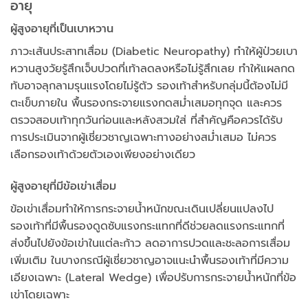
อายุ
ผู้สูงอายุที่เป็นเบาหวาน
ภาวะเส้นประสาทเสื่อม (Diabetic Neuropathy) ทำให้ผู้ป่วยเบา
หวานสูงวัยรู้สึกเจ็บปวดที่เท้าลดลงหรือไม่รู้สึกเลย ทำให้แผลกด
ทับอาจลุกลามรุนแรงโดยไม่รู้ตัว รองเท้าสำหรับกลุ่มนี้ต้องไม่มี
ตะเข็บภายใน พื้นรองกระจายแรงกดสม่ำเสมอทุกจุด และควร
ตรวจสอบเท้าทุกวันก่อนและหลังสวมใส่ ที่สำคัญคือควรได้รับ
การประเมินจากผู้เชี่ยวชาญเฉพาะทางอย่างสม่ำเสมอ ไม่ควร
เลือกรองเท้าด้วยตัวเองเพียงอย่างเดียว
ผู้สูงอายุที่มีข้อเข่าเสื่อม
ข้อเข่าเสื่อมทำให้การกระจายน้ำหนักขณะเดินเปลี่ยนแปลงไป
รองเท้าที่มีพื้นรองดูดซับแรงกระแทกที่ดีช่วยลดแรงกระแทกที่
ส่งขึ้นไปยังข้อเข่าในแต่ละก้าว ลดอาการปวดและชะลอการเสื่อม
เพิ่มเติม ในบางกรณีผู้เชี่ยวชาญอาจแนะนำพื้นรองเท้าที่มีความ
เอียงเฉพาะ (Lateral Wedge) เพื่อปรับการกระจายน้ำหนักที่ข้อ
เข่าโดยเฉพาะ