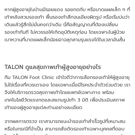
หากผู้สูงอายุในบ้านมีรอยแดง รอยกดทับ หรือบาดแผลเล็ก ๆ ที่
เท้าหลังสวมรองเท้า พื้นรองเท้าสึกจนเอียงผิดรูป หรือเริ่มบ่นว่า
เดินแล้วรู้สึกไม่มั่นคงกว่าเดิม นี่คือสัญญาณที่ต้องเปลี่ยน
รองเท้าทันที ไม่ควรรอให้เกิดอุบัติเหตุก่อน โดยเฉพาะในผู้ป่วย
เบาหวานที่บาดแผลเล็กน้อยอาจลุกลามรุนแรงได้ในเวลาอันสั้น
TALON ดูแลสุขภาพเท้าผู้สูงอายุอย่างไร
ทีม TALON Foot Clinic เข้าใจดีว่าการเลือกรองเท้าให้ผู้สูงอายุ
ไม่ใช่เรื่องที่ควรเดาเอง โดยเฉพาะเมื่อมีโรคประจำตัวร่วมด้วย เรา
จึงให้บริการตรวจสุขภาพเท้าโดยแพทย์เฉพาะทาง พร้อม
เทคโนโลยีวัดแรงกดและสแกนรูปเท้า 3 มิติ เพื่อประเมินสภาพ
เท้าของผู้สูงอายุแต่ละท่านอย่างละเอียด
จากผลการตรวจ เราสามารถแนะนำรองเท้าสำเร็จรูปที่เหมาะสม
หรือในกรณีที่จำเป็น สามารถสั่งตัดรองเท้าเฉพาะบุคคลที่ตอบ