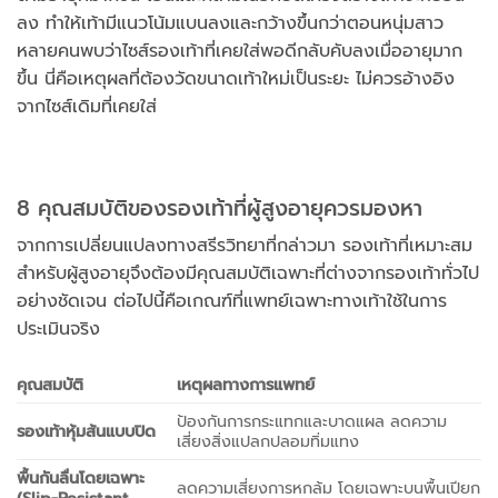
ลง ทำให้เท้ามีแนวโน้มแบนลงและกว้างขึ้นกว่าตอนหนุ่มสาว
หลายคนพบว่าไซส์รองเท้าที่เคยใส่พอดีกลับคับลงเมื่ออายุมาก
ขึ้น นี่คือเหตุผลที่ต้องวัดขนาดเท้าใหม่เป็นระยะ ไม่ควรอ้างอิง
จากไซส์เดิมที่เคยใส่
8 คุณสมบัติของรองเท้าที่ผู้สูงอายุควรมองหา
จากการเปลี่ยนแปลงทางสรีรวิทยาที่กล่าวมา รองเท้าที่เหมาะสม
สำหรับผู้สูงอายุจึงต้องมีคุณสมบัติเฉพาะที่ต่างจากรองเท้าทั่วไป
อย่างชัดเจน ต่อไปนี้คือเกณฑ์ที่แพทย์เฉพาะทางเท้าใช้ในการ
ประเมินจริง
คุณสมบัติ
เหตุผลทางการแพทย์
ป้องกันการกระแทกและบาดแผล ลดความ
รองเท้าหุ้มส้นแบบปิด
เสี่ยงสิ่งแปลกปลอมทิ่มแทง
พื้นกันลื่นโดยเฉพาะ
ลดความเสี่ยงการหกล้ม โดยเฉพาะบนพื้นเปียก
(Slip-Resistant