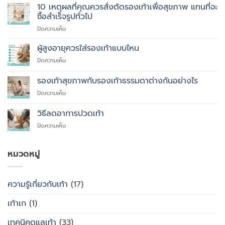
เพื่อ
10 เหตุผลที่คุณควรสั่งตัดรองเท้าเพื่อสุขภาพ แทนที่จะ
สุขภาพ
ซื้อสำเร็จรูปทั่วไป
ที่
บน
ปิดความเห็น
แพทย์
10
แนะนำ
เหตุผล
ผู้สูงอายุควรใส่รองเท้าแบบไหน
ที่
บน
ปิดความเห็น
คุณ
ผู้
ควร
สูง
รองเท้าสุขภาพกับรองเท้าธรรมดาต่างกันอย่างไร
สั่ง
อายุ
ตัด
บน
ปิดความเห็น
ควร
รองเท้า
รองเท้า
ใส่
เพื่อ
สุขภาพ
รองเท้า
วิธีลดอาการปวดเท้า
สุขภาพ
กับ
แบบ
แทนที่
บน
ปิดความเห็น
รองเท้า
ไหน
จะ
วิธี
ธรรมดา
ซื้อ
ลด
ต่าง
สำเร็จรูป
อาการ
หมวดหมู่
กัน
ทั่วไป
ปวด
อย่างไร
เท้า
ความรู้เกี่ยวกับเท้า
(17)
เท้าเก
(1)
เทคนิคดูแลเท้า
(33)