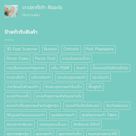
วิธี
ธรรมดา
ซื้อ
ลด
ต่าง
ตาปลาที่เท้า คืออะไร
สำเร็จรูป
อาการ
กัน
ทั่วไป
บน
ปิดความเห็น
ปวด
อย่างไร
ตาปลา
เท้า
ที่
เท้า
ป้ายกำกับสินค้า
คือ
อะไร
3D Foot Scanner
Bunion
Orthotic
Pink Plastazote
Poron Foam
Poron Foot
การเดินของเด็กๆ
การเลือกรองเท้าสุขภาพ
คลื่น PEMF
คันเท้า
ซื้อรองเท้าใส่ช่วงโควิด
ตาปลาที่เท้า
บริหารฝ่าเท้า
ประเมินสุขภาพเท้า
ประเมินเท้า
ปวดโคนนิ้วหัวแม่เท้า
ปัญหาสุขภาพเท้าในเด็ก
ฟื้นฟูเท้า
รองเท้ารองช้ำ
รองเท้าสุขภาพสำคัญอย่างไร
รองเท้าเพื่อสุขภาพสำหรับผู้หญิง
รองเท้าไมโครไฟเบอร์
วัดทำแผ่นรอง
วิธีดูแลเท้าแบบถนอมเท้า
ศูนย์สุขภาพเท้า
ศูนย์สุขภาพเท้า Talon
สยามทาคาชิมายะ
สาเหตุของเล็บขบ
สิทธิพงษ์ มีภักดี
สุขภาพผู้หญิง
สุขภาพเท้า
สุขภาพเท้าเด็ก
หมอนยางพาราที่ดี