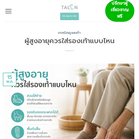
ข้าม
ปรึกษาผู้
เชี่ยวชาญ
ไป
ฟรี
ยัง
เนื้อหา
เทคนิคดูแลเท้า
ผู้สูงอายุควรใส่รองเท้าแบบไหน
15
พ.ค.