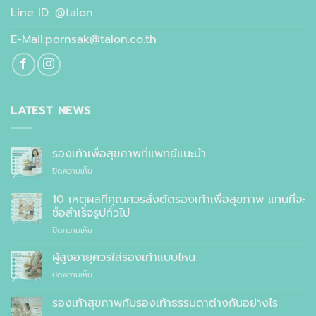
Line ID: @talon
E-Mail:pornsak@talon.co.th
LATEST NEWS
รองเท้าเพื่อสุขภาพที่แพทย์แนะนำ
บน
ปิดความเห็น
รองเท้า
เพื่อ
10 เหตุผลที่คุณควรสั่งตัดรองเท้าเพื่อสุขภาพ แทนที่จะ
สุขภาพ
ซื้อสำเร็จรูปทั่วไป
ที่
บน
ปิดความเห็น
แพทย์
10
แนะนำ
เหตุผล
ผู้สูงอายุควรใส่รองเท้าแบบไหน
ที่
บน
ปิดความเห็น
คุณ
ผู้
ควร
สูง
รองเท้าสุขภาพกับรองเท้าธรรมดาต่างกันอย่างไร
สั่ง
อายุ
ตัด