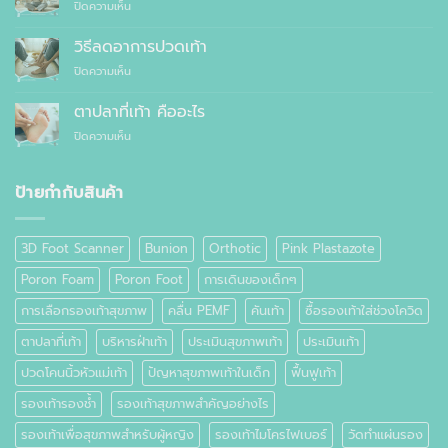
บน
ปิดความเห็น
ควร
รองเท้า
รองเท้า
ใส่
เพื่อ
สุขภาพ
รองเท้า
วิธีลดอาการปวดเท้า
สุขภาพ
กับ
แบบ
แทนที่
บน
ปิดความเห็น
รองเท้า
ไหน
จะ
วิธี
ธรรมดา
ซื้อ
ลด
ต่าง
ตาปลาที่เท้า คืออะไร
สำเร็จรูป
อาการ
กัน
ทั่วไป
บน
ปิดความเห็น
ปวด
อย่างไร
ตาปลา
เท้า
ที่
เท้า
ป้ายกำกับสินค้า
คือ
อะไร
3D Foot Scanner
Bunion
Orthotic
Pink Plastazote
Poron Foam
Poron Foot
การเดินของเด็กๆ
การเลือกรองเท้าสุขภาพ
คลื่น PEMF
คันเท้า
ซื้อรองเท้าใส่ช่วงโควิด
ตาปลาที่เท้า
บริหารฝ่าเท้า
ประเมินสุขภาพเท้า
ประเมินเท้า
ปวดโคนนิ้วหัวแม่เท้า
ปัญหาสุขภาพเท้าในเด็ก
ฟื้นฟูเท้า
รองเท้ารองช้ำ
รองเท้าสุขภาพสำคัญอย่างไร
รองเท้าเพื่อสุขภาพสำหรับผู้หญิง
รองเท้าไมโครไฟเบอร์
วัดทำแผ่นรอง