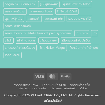
วิธีดูแลเท้าแบบถนอมเท้า
ศูนย์สุขภาพเท้า
ศูนย์สุขภาพเท้า Talon
สยามทาคาชิมายะ
สาเหตุของเล็บขบ
สิทธิพงษ์ มีภักดี
สุขภาพผู้หญิง
สุขภาพเท้า
สุขภาพเท้าเด็ก
หมอนยางพาราที่ดี
อาการของโรครองช้ำ
อาการปวดหัวเข่า Patella femoral pain syndrome
เจ็บหัวเข่า
เท้า
เท้าดำ
เท้าดำเบาหวาน
เท้าบวมสาเหตุ
เลือกรองเท้าช่วงโควิด
แผ่นรองเท้าที่ช่วยได้จริง
โรค Hallux Valgus
โรคเอ็นฝ่าฝ่าเท้าอักเสบ
ไอคอนสยาม
Visa
MasterCard
PayPal
รีวิวรองเท้าสุขภาพ
แจ้งยืนยันชำระเงิน
ติดตามคำสั่งซื้อ
ข้อกำหนดและเงื่อนไข
นโยบายการคืนสินค้า
Q&A
Copyright 2026 ©
Foot Clinic Co., Ltd.
All Rights Reserved.
สร้างเว็บไซต์