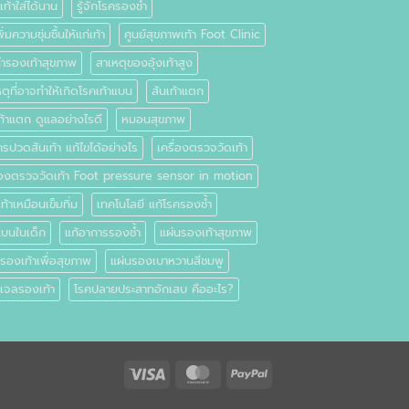
ท้าใส่ได้นาน
รู้จักโรครองช้ำ
พิ่มความชุ่มชื้นให้แก่เท้า
ศูนย์สุขภาพเท้า Foot Clinic
ทำรองเท้าสุขภาพ
สาเหตุของอุ้งเท้าสูง
ตุที่อาจทำให้เกิดโรคเท้าแบน
ส้นเท้าแตก
ท้าแตก ดูแลอย่างไรดี
หมอนสุขภาพ
รปวดส้นเท้า แก้ไขได้อย่างไร
เครื่องตรวจวัดเท้า
ื่องตรวจวัดเท้า Foot pressure sensor in motion
เท้าเหมือนเข็มทิ่ม
เทคโนโลยี แก้โรครองช้ำ
แบนในเด็ก
แก้อาการรองช้ำ
แผ่นรองเท้าสุขภาพ
รองเท้าเพื่อสุขภาพ
แผ่นรองเบาหวานสีชมพู
นเจลรองเท้า
โรคปลายประสาทอักเสบ คืออะไร?
Visa
MasterCard
PayPal