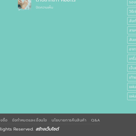
ตาปลาที่เท้า คืออะไร
ทั่วไป
รองเ
อาการ
กัน
บน
ปิดความเห็น
ปวด
อย่างไร
วิธีเ
ตาปลา
เท้า
ที่
สั่ง
เท้า
คือ
สาเห
อะไร
ส้นเ
อากา
เคร
เจ็บ
เท้า
แผ่น
แผ่
งซื้อ
ข้อกำหนดและเงื่อนไข
นโยบายการคืนสินค้า
Q&A
 Rights Reserved.
สร้างเว็บไซต์