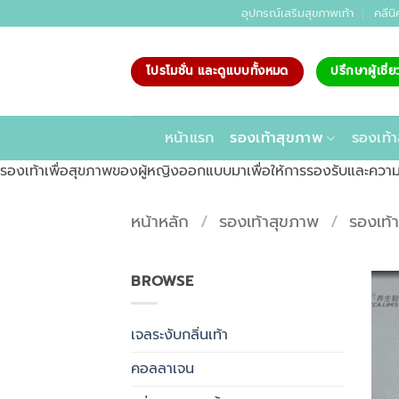
ข้าม
อุปกรณ์เสริมสุขภาพเท้า
คลีนิ
ไป
ยัง
โปรโมชั่น และดูแบบทั้งหมด
ปรึกษาผู้เชี
เนื้อหา
หน้าแรก
รองเท้าสุขภาพ
รองเท้า
รองเท้าเพื่อสุขภาพของผู้หญิงออกแบบมาเพื่อให้การรองรับและความ
หน้าหลัก
/
รองเท้าสุขภาพ
/
รองเท้
BROWSE
เจลระงับกลิ่นเท้า
คอลลาเจน