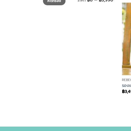
ราคา
฿0
—
฿5,990
คัดกรอง
ต่ำ
สูงสุด
สุด
REBE
รองเ
฿
3,