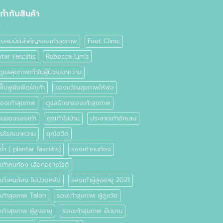
ยกำกับสินค้า
ุณสมบัติสำคัญรองเท้าสุขภาพ
Foot Clinic
tar Fasciitis
Rebecca Lim's
ูแลสุขภาพเท้าในผู้ป่วยเบาหวาน
ื้นฟูผังพืดฝ่าเท้า
ของขวัญสุขภาพให้พ่อ
รองเท้าสุขภาพ
ดูแลรักษารองเท้าสุขภาพ
ตนของรองเท้า
ถุงเท้าในบ้าน
ประสาทเท้าอักเสบ
่วยโรคเบาหวาน
ยุคโดวิด
้ำ ( plantar fasciitis)
รองเท้าคนท้อง
เท้าคนท้อง เลือกอย่างไรดี
เท้าคนท้อง ไม่ปวดหลัง
รองเท้าผู้สูงอายุ 2021
เท้าสุขภาพ Talon
รองเท้าสุขภาพ ผู้สูงวัย
ท้าสุขภาพ ผู้สูงอายุ
รองเท้าสุขภาพ ยืนนาน