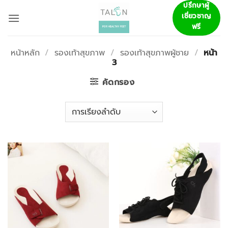
ข้าม
ปรึกษาผู้
เชี่ยวชาญ
ไป
ฟรี
ยัง
เนื้อหา
หน้าหลัก
/
รองเท้าสุขภาพ
/
รองเท้าสุขภาพผู้ชาย
/
หน้า
3
คัดกรอง