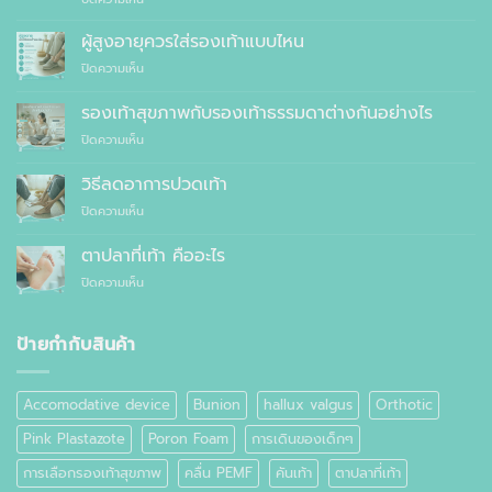
10
แนะนำ
เหตุผล
ผู้สูงอายุควรใส่รองเท้าแบบไหน
ที่
บน
ปิดความเห็น
คุณ
ผู้
ควร
สูง
รองเท้าสุขภาพกับรองเท้าธรรมดาต่างกันอย่างไร
สั่ง
อายุ
ตัด
บน
ปิดความเห็น
ควร
รองเท้า
รองเท้า
ใส่
เพื่อ
สุขภาพ
รองเท้า
วิธีลดอาการปวดเท้า
สุขภาพ
กับ
แบบ
แทนที่
บน
ปิดความเห็น
รองเท้า
ไหน
จะ
วิธี
ธรรมดา
ซื้อ
ลด
ต่าง
ตาปลาที่เท้า คืออะไร
สำเร็จรูป
อาการ
กัน
ทั่วไป
บน
ปิดความเห็น
ปวด
อย่างไร
ตาปลา
เท้า
ที่
เท้า
ป้ายกำกับสินค้า
คือ
อะไร
Accomodative device
Bunion
hallux valgus
Orthotic
Pink Plastazote
Poron Foam
การเดินของเด็กๆ
การเลือกรองเท้าสุขภาพ
คลื่น PEMF
คันเท้า
ตาปลาที่เท้า