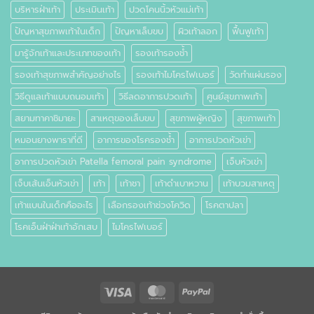
บริหารฝ่าเท้า
ประเมินเท้า
ปวดโคนนิ้วหัวแม่เท้า
ปัญหาสุขภาพเท้าในเด็ก
ปัญหาเล็บขบ
ผิวเท้าลอก
ฟื้นฟูเท้า
มารู้จักเท้าและประเภทของเท้า
รองเท้ารองช้ำ
รองเท้าสุขภาพสำคัญอย่างไร
รองเท้าไมโครไฟเบอร์
วัดทำแผ่นรอง
วิธีดูแลเท้าแบบถนอมเท้า
วิธีลดอาการปวดเท้า
ศูนย์สุขภาพเท้า
สยามทาคาชิมายะ
สาเหตุของเล็บขบ
สุขภาพผู้หญิง
สุขภาพเท้า
หมอนยางพาราที่ดี
อาการของโรครองช้ำ
อาการปวดหัวเข่า
อาการปวดหัวเข่า Patella femoral pain syndrome
เจ็บหัวเข่า
เจ็บเส้นเอ็นหัวเข่า
เท้า
เท้าชา
เท้าดำเบาหวาน
เท้าบวมสาเหตุ
เท้าแบนในเด็กคืออะไร
เลือกรองเท้าช่วงโควิด
โรคตาปลา
โรคเอ็นฝ่าฝ่าเท้าอักเสบ
ไมโครไฟเบอร์
Visa
MasterCard
PayPal