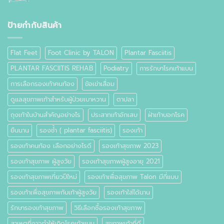
ตาปลา
เท้า
ที่
เท้า
ป้ายกำกับสินค้า
คือ
อะไร
Flat Feet
Foot Clinic by TALON
Plantar Fasciitis
PLANTAR FASCIITIS REHAB
Podiatry
การรักษาโรคเท้าแบน
การเลือกรองเท้าคนท้อง
ข้อเข่าเสื่อม
ดูแลสุขภาพเท้าสำหรับผู้ป่วยเบาหวาน
ตาปลา
ถุงเท้าในบ้านสำคัญอย่างไร
ประสาทเท้าอักเสบ
ฝ่าเท้าบอกโรค
ยืนนาน
รองช้ำ ( plantar fasciitis)
รองเท้า
รองเท้าคนท้อง เลือกอย่างไรดี
รองเท้าสุขภาพ 2023
รองเท้าสุขภาพ ผู้สูงวัย
รองเท้าสุขภาพผู้สูงอายุ 2021
รองเท้าสุขภาพเที่ยวปีใหม่
รองเท้าเพื่อสุขภาพ Talon มีกี่แบบ
รองเท้าเพื่อสุขภาพกับเท้าผู้สูงวัย
รองเท้าใส่ได้นาน
รักษารองเท้าสุขภาพ
วิธีเลือกซื้อรองเท้าสุขภาพ
สาเหตุที่อาจทำให้เกิดโรคเท้าแบน
สุขภาพเท้าที่ดี