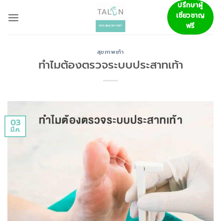
ข้าม
ปรึกษาผู้
เชี่ยวชาญ
ไป
ฟรี
ยัง
เนื้อหา
สุขภาพเท้า
ทำไมต้องตรวจระบบประสาทเท้า
03
มี.ค.