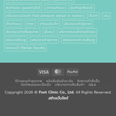
ส้นเท้าแตก ดูแลอย่างไรดี
อาการเท้าแบน
อุ้งเท้าสูงคืออะไร
เครื่องตรวจวัดเท้า Foot pressure sensor in motion
เจ็บเท้า
เดิน
เด็กเท้าแบน
เท้าเก
เท้าแบนในเด็ก
เลือกรองเท้าสุขภาพ
เลือกรองเท้าเพื่อสุขภาพ
เล็บขบ
แก้อาการรองช้ำด้วยตัวเอง
แผ่นรองสีชมพู
แผ่นรองเท้าสุขภาพ
แผ่นรองเบาหวานสีชมพู
โรครองช้ำ Plantar Fasciitis
Visa
MasterCard
PayPal
รีวิวรองเท้าสุขภาพ
แจ้งยืนยันชำระเงิน
ติดตามคำสั่งซื้อ
ข้อกำหนดและเงื่อนไข
นโยบายการคืนสินค้า
Q&A
Copyright 2026 ©
Foot Clinic Co., Ltd.
All Rights Reserved.
สร้างเว็บไซต์