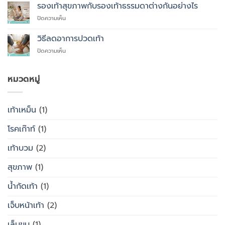
สูง
รองเท้าสุขภาพกับรองเท้าธรรมดาต่างกันอย่างไร
สั่ง
อายุ
ตัด
บน
ปิดความเห็น
ควร
รองเท้า
รองเท้า
ใส่
เพื่อ
สุขภาพ
รองเท้า
วิธีลดอาการปวดเท้า
สุขภาพ
กับ
แบบ
แทนที่
บน
ปิดความเห็น
รองเท้า
ไหน
จะ
วิธี
ธรรมดา
ซื้อ
ลด
ต่าง
สำเร็จรูป
อาการ
หมวดหมู่
กัน
ทั่วไป
ปวด
อย่างไร
เท้า
เท้าเหม็น
(1)
โรคเก๊าท์
(1)
เท้าบวม
(2)
สุขภาพ
(1)
น้ำกัดเท้า
(1)
เจ็บหน้าเท้า
(2)
เล็บขบ
(1)