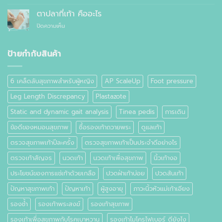
วิธี
ธรรมดา
ซื้อ
ลด
ต่าง
ตาปลาที่เท้า คืออะไร
สำเร็จรูป
อาการ
กัน
ทั่วไป
บน
ปิดความเห็น
ปวด
อย่างไร
ตาปลา
เท้า
ที่
เท้า
ป้ายกำกับสินค้า
คือ
อะไร
6 เคล็ดลับสุขภาพสำหรับผู้หญิง
AP ScaleUp
Foot pressure
Leg Length Discrepancy
Plastazote
Static and dynamic gait analysis
Tinea pedis
การเดิน
ข้อดีของหมอนสุขภาพ
ซื้อรองเท้าถวายพระ
ดูแลเท้า
ตรวจสุขภาพเท้าปีละครั้ง
ตรวจสุขภาพเท้าเป็นประจำดีอย่างไร
ตรวจเท้าสัญจร
นวดเท้า
นวดเท้าเพื่อสุขภาพ
นิ้วเท้างอ
ประโยชน์ของการแช่เท้าด้วยเกลือ
ปวดฝ่าเท้าบ่อย
ปวดส้นเท้า
ปัญหาสุขภาพเท้า
ปัญหาเท้า
ผู้สูงอายุ
ภาวะนิ้วหัวแม่เท้าเอียง
รองช้ำ
รองเท้าพระสงฆ์
รองเท้าสุขภาพ
รองเท้าเพื่อสุขภาพกับโรคเบาหวาน
รองเท้าไมโครไฟเบอร์ ดียังไง