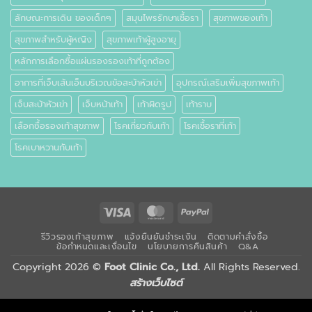
ลักษณะการเดิน ของเด็กๆ
สมุนไพรรักษาเชื้อรา
สุขภาพของเท้า
สุขภาพสำหรับผู้หญิง
สุขภาพเท้าผู้สูงอายุ
หลักการเลือกซื้อแผ่นรองรองเท้าที่ถูกต้อง
อาการที่เจ็บเส้นเอ็นบริเวณข้อสะบ้าหัวเข่า
อุปกรณ์เสริมเพิ่มสุขภาพเท้า
เจ็บสะบ้าหัวเข่า
เจ็บหน้าเท้า
เท้าผิดรูป
เท้าราบ
เลือกซื้อรองเท้าสุขภาพ
โรคเกี่ยวกับเท้า
โรคเชื้อราที่เท้า
โรคเบาหวานกับเท้า
Visa
MasterCard
PayPal
รีวิวรองเท้าสุขภาพ
แจ้งยืนยันชำระเงิน
ติดตามคำสั่งซื้อ
ข้อกำหนดและเงื่อนไข
นโยบายการคืนสินค้า
Q&A
Copyright 2026 ©
Foot Clinic Co., Ltd.
All Rights Reserved.
สร้างเว็บไซต์