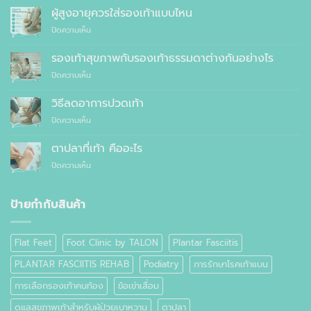
เหตุผล
ผู้สูงอายุควรใส่รองเท้าแบบไหน
ที่
บน
ปิดความเห็น
คุณ
ผู้
ควร
สูง
รองเท้าสุขภาพกับรองเท้าธรรมดาต่างกันอย่างไร
สั่ง
อายุ
ตัด
บน
ปิดความเห็น
ควร
รองเท้า
รองเท้า
ใส่
เพื่อ
สุขภาพ
รองเท้า
วิธีลดอาการปวดเท้า
สุขภาพ
กับ
แบบ
แทนที่
บน
ปิดความเห็น
รองเท้า
ไหน
จะ
วิธี
ธรรมดา
ซื้อ
ลด
ต่าง
ตาปลาที่เท้า คืออะไร
สำเร็จรูป
อาการ
กัน
ทั่วไป
บน
ปิดความเห็น
ปวด
อย่างไร
ตาปลา
เท้า
ที่
เท้า
ป้ายกำกับสินค้า
คือ
อะไร
Flat Feet
Foot Clinic by TALON
Plantar Fasciitis
PLANTAR FASCIITIS REHAB
Podiatry
การรักษาโรคเท้าแบน
การเลือกรองเท้าคนท้อง
ข้อเข่าเสื่อม
ดูแลสุขภาพเท้าสำหรับผู้ป่วยเบาหวาน
ตาปลา