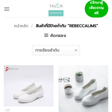
ข้าม
ปรึกษาผู้
เชี่ยวชาญ
ไป
ฟรี
ยัง
เนื้อหา
หน้าหลัก
/
สินค้าที่มีป้ายกำกับ “REBECCALIMS”
คัดกรอง