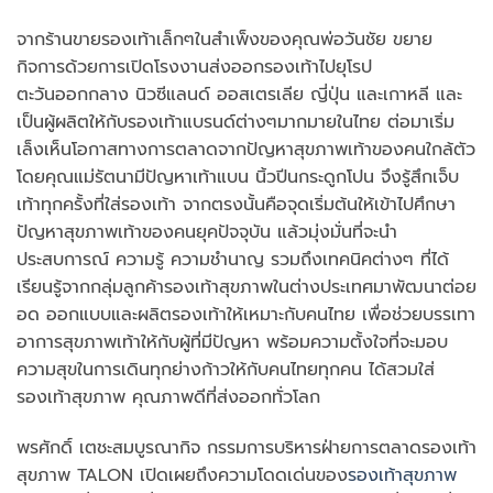
จากร้านขายรองเท้าเล็กๆในสำเพ็งของคุณพ่อวันชัย ขยาย
กิจการด้วยการเปิดโรงงานส่งออกรองเท้าไปยุโรป
ตะวันออกกลาง นิวซีแลนด์ ออสเตรเลีย ญี่ปุ่น และเกาหลี และ
เป็นผู้ผลิตให้กับรองเท้าแบรนด์ต่างๆมากมายในไทย ต่อมาเริ่ม
เล็งเห็นโอกาสทางการตลาดจากปัญหาสุขภาพเท้าของคนใกล้ตัว
โดยคุณแม่รัตนามีปัญหาเท้าแบน นิ้วปีนกระดูกโปน จึงรู้สึกเจ็บ
เท้าทุกครั้งที่ใส่รองเท้า จากตรงนั้นคือจุดเริ่มต้นให้เข้าไปศึกษา
ปัญหาสุขภาพเท้าของคนยุคปัจจุบัน แล้วมุ่งมั่นที่จะนำ
ประสบการณ์ ความรู้ ความชำนาญ รวมถึงเทคนิคต่างๆ ที่ได้
เรียนรู้จากกลุ่มลูกค้ารองเท้าสุขภาพในต่างประเทศมาพัฒนาต่อย
อด ออกแบบและผลิตรองเท้าให้เหมาะกับคนไทย เพื่อช่วยบรรเทา
อาการสุขภาพเท้าให้กับผู้ที่มีปัญหา พร้อมความตั้งใจที่จะมอบ
ความสุขในการเดินทุกย่างก้าวให้กับคนไทยทุกคน ได้สวมใส่
รองเท้าสุขภาพ คุณภาพดีที่ส่งออกทั่วโลก
พรศักดิ์ เตชะสมบูรณากิจ กรรมการบริหารฝ่ายการตลาดรองเท้า
สุขภาพ TALON เปิดเผยถึงความโดดเด่นของ
รองเท้าสุขภาพ