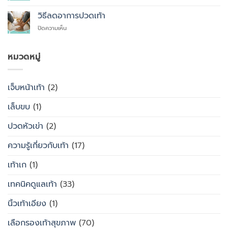
รองเท้า
ใส่
เพื่อ
สุขภาพ
รองเท้า
วิธีลดอาการปวดเท้า
สุขภาพ
กับ
แบบ
แทนที่
บน
ปิดความเห็น
รองเท้า
ไหน
จะ
วิธี
ธรรมดา
ซื้อ
ลด
ต่าง
สำเร็จรูป
อาการ
หมวดหมู่
กัน
ทั่วไป
ปวด
อย่างไร
เท้า
เจ็บหน้าเท้า
(2)
เล็บขบ
(1)
ปวดหัวเข่า
(2)
ความรู้เกี่ยวกับเท้า
(17)
เท้าเก
(1)
เทคนิคดูแลเท้า
(33)
นิ้วเท้าเอียง
(1)
เลือกรองเท้าสุขภาพ
(70)