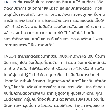
TALON
ที่แบรนด์อื่นไม่สามารถลอกเลียนแบบได้ อยู่ที่การ “สั่ง
ตัดตามอาการ ใส่ใจทุกรายละเอียด และแก้ปัญหาได้จริง” ด้วย
เหตุที่เป็นรองเท้าตัดเฉพาะตามความต้องการของบุคคล ซึ่งผ่าน
การวิเคราะห์สรีระเท้า การคัดสรรวัสดุและการออกแบบตัดเย็บให้
หน้าเท้ากว้างใส่สบาย ไม่บีบรัด รวมถึงการสั่งสมเทคนิคจากการ
ผลิตรองเท้ามาอย่างยาวนานกว่า 40 ปี จึงมั่นใจได้ว่าเป็น
รองเท้าที่ออกแบบมานั้นเหมาะกับเท้าของแต่ละคนจริงๆ ”เพราะ
เราขายสุขภาพ ไม่ใช่แค่รองเท้า”
TALON สามารถตัดรองเท้าที่ช่วยแก้ปัญหาเฉพาะได้ เช่น นิ้วเท้า
ปีน กระดูกโปน ซึ่งเป็นรุ่นที่ขายดีมาก เท้าแบน ซึ่งทำให้น้ำหนักตัว
เทเข้ามาด้านใน ทำให้ข้อขาบิดเข้าหรือออก เข่าโก่งหรือเข่าชนกัน
โดยที่ผู้ป่วยไม่รู้ตัวว่าทำไมอายุมากขึ้นแล้ว จึงมีอาการปวดเข่า
ปวดหลัง อย่างไม่รู้สาเหตุ ปัญหาช่วงขาสั้นยาวไม่เท่ากัน เท้าเล็ก
ใหญ่ไม่เท่ากัน หรือผู้มีอาการเท้าอูมบวม ฯลฯ หรือแม้กระทั่งกลุ่ม
คนที่มีความต้องการพิเศษ อาทิ ผู้สูงอายุ ผู้ป่วยเบาหวาน คุณ
แม่ตั้งครรภ์ กลุ่มคนที่ต้องยืนนาน ด้วยการปรับเสริมบริเวณที่มี
ปัญหาเฉพาะจุดนั้นๆ พร้อมออกแบบให้รองเท้าสุขภาพนุ่มสบาย