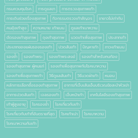
กรมควบคุมโรค
การดูแลขา
การตรวจสุขภาพเท้า
การเดินช่วยเรื่องสุขภาพ
กิจกรรมตรวจเท้าสัญจร
ขายาวไม่เท่ากัน
คนอุ้งเท้าสูง
ความหมาย เท้าแบน
ดูแลเท้าเบาหวาน
ตัดรองเท้าสุขภาพ
ถุงเท้าสุขภาพ
นวดเท้าเพื่อสุขภาพ
ประสาทเท้า
ประเภทของแผ่นรองรองเท้า
ปวดส้นเท้า
ปัญหาเท้า
ภาวะเท้าแบน
รองช้ำ
รองเท้าพระ
รองเท้าพระสงฆ์
รองเท้าสำหรับคนท้อง
รองเท้าสุขภาพ ผู้คนแก่
รองเท้าเพื่อสุขภาพกับโรคเบาหวาน
รองเท้าเพื่อสุขภาพเท้า
วิธีดูแลส้นเท้า
วิธีนวดฝ่าเท้า
หมอน
หลักการเลือกซื้อรองเท้าสุขภาพ
อาการที่เจ็บเส้นเอ็นบริเวณข้อสะบ้าหัวเข่า
อาการปวดส้นเท้า
เจลรองเท้า
เจ็บหน้าเท้า
เทคโนโลยีรองเท้าสุขภาพ
เท้าผู้สูงอายุ
โรครองช้ำ
โรคเกี่ยวกับเท้า
โรคเกี่ยวกับเท้าที่อันตรายที่สุด
โรคเท้าเน่า
โรคเบาหวาน
โรคเบาหวานกับเท้า