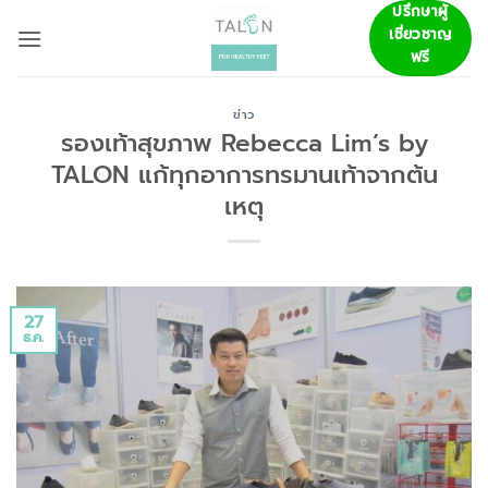
ข้าม
ปรึกษาผู้
เชี่ยวชาญ
ไป
ฟรี
ยัง
เนื้อหา
ข่าว
รองเท้าสุขภาพ Rebecca Lim’s by
TALON แก้ทุกอาการทรมานเท้าจากต้น
เหตุ
27
ธ.ค.