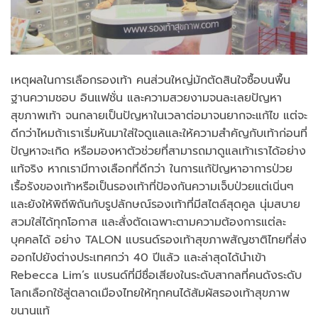
เหตุผลในการเลือกรองเท้า คนส่วนใหญ่มักตัดสินใจซื้อบนพื้น
ฐานความชอบ อินแฟชั่น และความสวยงามจนละเลยปัญหา
สุขภาพเท้า จนกลายเป็นปัญหาในเวลาต่อมาจนยากจะแก้ไข แต่จะ
ดีกว่าไหมถ้าเราเริ่มหันมาใส่ใจดูแลและให้ความสำคัญกับเท้าก่อนที่
ปัญหาจะเกิด หรือมองหาตัวช่วยที่สามารถมาดูแลเท้าเราได้อย่าง
แท้จริง หากเรามีทางเลือกที่ดีกว่า ในการแก้ปัญหาอาการป่วย
เรื้อรังของเท้าหรือเป็นรองเท้าที่ป้องกันความเจ็บป่วยแต่เนิ่นๆ
และยังให้พิถีพิถันกับรูปลักษณ์รองเท้าที่มีสไตล์สุดคูล นุ่มสบาย
สวมใส่ได้ทุกโอกาส และสั่งตัดเฉพาะตามความต้องการแต่ละ
บุคคลได้ อย่าง TALON แบรนด์รองเท้าสุขภาพสัญชาติไทยที่ส่ง
ออกไปยังต่างประเทศกว่า 40 ปีแล้ว และล่าสุดได้นำเข้า
Rebecca Lim’s แบรนด์ที่มีชื่อเสียงในระดับสากลที่คนดังระดับ
โลกเลือกใช้สู่ตลาดเมืองไทยให้ทุกคนได้สัมผัสรองเท้าสุขภาพ
ขนานแท้