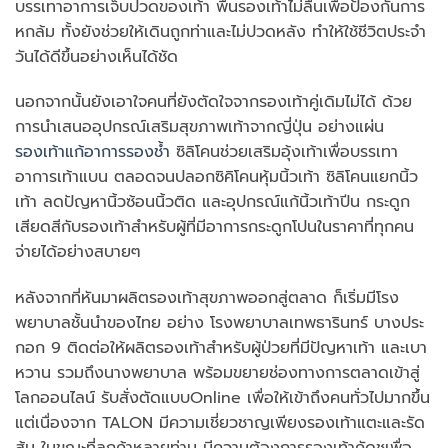
บรรเทาอาการเจ็บปวดของเท้า พื้นรองเท้าไม่ลื่นเพื่อป้องกันการ
หกล้ม ทั้งยังช่วยให้เดินถูกท่าและไม่ปวดหลัง ทำให้ใช้ชีวิตประจำ
วันได้ดีขึ้นอย่างเห็นได้ชัด
นอกจากนั้นยังเอาใจคนที่ยังตัดใจจากรองเท้าคู่เดิมไม่ได้ ด้วย
การนำเสนออุปกรณ์เสริมสุขภาพเท้าจากญี่ปุ่น อย่างแผ่น
รองเท้าแก้อาการรองช้ำ
ซิลิโคนช่วยเสริมอุ้งเท้าเพื่อบรรเทา
อาการเท้าแบน ตลอดจนปลอกซิคิโคนหุ้มนิ้วเท้า ซิลิโคนแยกนิ้ว
เท้า ลดปัญหานิ้วซ้อนนิ้วติด และอุปกรณ์แก้นิ้วเท้าปีน กระดูก
เสียดสีกับรองเท้าสำหรับผู้ที่มีอาการกระดูกโปนในราคาที่ทุกคน
จ่ายได้อย่างสบายๆ
หลังจากที่หันมาผลิตรองเท้าสุขภาพออกสู่ตลาด ก็เริ่มมีโรง
พยาบาลชั้นนำของไทย อย่าง โรงพยาบาลเทพธารินทร์ บางประ
กอก 9 ติดต่อให้ผลิตรองเท้าสำหรับผู้ป่วยที่มีปัญหาเท้า และเบา
หวาน รวมถึงนางพยาบาล พร้อมขยายช่องทางการตลาดเข้าสู่
โลกออนไลน์ รับสั่งตัดแบบOnline เพื่อให้เข้าถึงคนทั่วไปมากขึ้น
แต่เนื่องจาก TALON มีความเชี่ยวชาญเพียงรองเท้าแตะและรัด