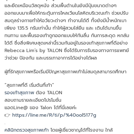
และยึดเหมือนวัสดุหนัง ส่วนพื้นด้านในยังมีปุ่มขนาดต่างๆ
ออกแบบมาเพื่อให้กระตุ้นการไหลเวียนโลหิตบริเวณเท้า ช่วยปรับ
สมดุลร่างกายทำให้อวัยวะต่างๆ ทำงานได้ดี ทั้งยังมีน้ำหนักเบา
เพียง 135.5 กรัมเท่านั้น ทำให้ผู้สวมใส่ยืน และ เดินได้นานขึ้น
ทนทาน และพื้นรองเท้าถูกออกแบบให้กันลื่น กันการสะดุด หกล้ม
ได้ดี ซึ่งสิ่งพิเศษสุดเหล่านี้รวมกันอยู่ในรองเท้าสุขภาพที่ดีอย่าง
Rebecca Lim’s by TALON ซึ่งได้รับการรับรองทางการแพทย์
ว่าช่วย ป้องกัน และบรรเทาอาการได้อย่างได้ผล
ผู้ที่รักสุขภาพหรือเริ่มมีปัญหาสุขภาพเท้าไม่สมดุลสามารถศึกษา
“สุขภาพที่ดี เริ่มต้นที่เท้า”
รองเท้าสุขภาพ
ต้อง TALON
สอบถามรายละเอียดโปรโมชั่น
แอดLine@ ของ Talon ได้ที่นี่เลยค่ะ
👉
https://line.me/R/ti/p/%40ool5177g
.
คลินิกตรวจสุขภาพเท้า
โดยผู้เชี่ยวชาญได้ที่โรงงาน ใกล้