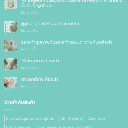
10 เหตุผลที่คุณควรสั่งตัดรองเท้าเพื่อสุขภาพ แทนที่จะ
สุขภาพ
ซื้อสำเร็จรูปทั่วไป
ที่
บน
ปิดความเห็น
แพทย์
10
แนะนำ
เหตุผล
ผู้สูงอายุควรใส่รองเท้าแบบไหน
ที่
บน
ปิดความเห็น
คุณ
ผู้
ควร
สูง
รองเท้าสุขภาพกับรองเท้าธรรมดาต่างกันอย่างไร
สั่ง
อายุ
ตัด
บน
ปิดความเห็น
ควร
รองเท้า
รองเท้า
ใส่
เพื่อ
สุขภาพ
รองเท้า
วิธีลดอาการปวดเท้า
สุขภาพ
กับ
แบบ
แทนที่
บน
ปิดความเห็น
รองเท้า
ไหน
จะ
วิธี
ธรรมดา
ซื้อ
ลด
ต่าง
ตาปลาที่เท้า คืออะไร
สำเร็จรูป
อาการ
กัน
ทั่วไป
บน
ปิดความเห็น
ปวด
อย่างไร
ตาปลา
เท้า
ที่
เท้า
ป้ายกำกับสินค้า
คือ
อะไร
6 เคล็ดลับสุขภาพสำหรับผู้หญิง
AP Thailand
Claw Toes
Foot pressure
Foot pressure sensor in motion