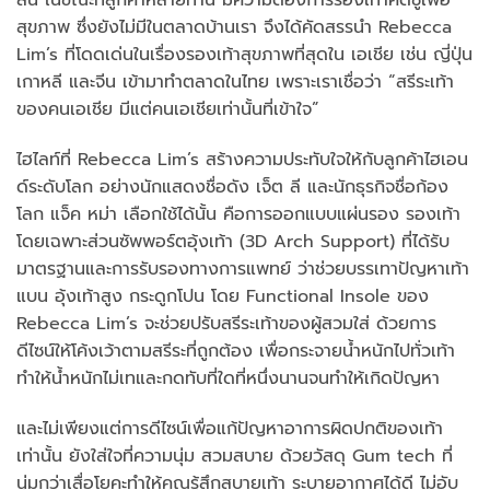
ส้น ในขณะที่ลูกค้าหลายท่าน มีความต้องการรองเท้าคัดชูเพื่อ
สุขภาพ ซึ่งยังไม่มีในตลาดบ้านเรา จึงได้คัดสรรนำ Rebecca
Lim’s ที่โดดเด่นในเรื่องรองเท้าสุขภาพที่สุดใน เอเชีย เช่น ญี่ปุ่น
เกาหลี และจีน เข้ามาทำตลาดในไทย เพราะเราเชื่อว่า “สรีระเท้า
ของคนเอเชีย มีแต่คนเอเชียเท่านั้นที่เข้าใจ”
ไฮไลท์ที่ Rebecca Lim’s สร้างความประทับใจให้กับลูกค้าไฮเอน
ด์ระดับโลก อย่างนักแสดงชื่อดัง เจ็ต ลี และนักธุรกิจชื่อก้อง
โลก แจ็ค หม่า เลือกใช้ได้นั้น คือการออกแบบแผ่นรอง รองเท้า
โดยเฉพาะส่วนซัพพอร์ตอุ้งเท้า (3D Arch Support) ที่ได้รับ
มาตรฐานและการรับรองทางการแพทย์ ว่าช่วยบรรเทาปัญหาเท้า
แบน อุ้งเท้าสูง กระดูกโปน โดย Functional Insole ของ
Rebecca Lim’s จะช่วยปรับสรีระเท้าของผู้สวมใส่ ด้วยการ
ดีไซน์ให้โค้งเว้าตามสรีระที่ถูกต้อง เพื่อกระจายน้ำหนักไปทั่วเท้า
ทำให้น้ำหนักไม่เทและกดทับที่ใดที่หนึ่งนานจนทำให้เกิดปัญหา
และไม่เพียงแต่การดีไซน์เพื่อแก้ปัญหาอาการผิดปกติของเท้า
เท่านั้น ยังใส่ใจที่ความนุ่ม สวมสบาย ด้วยวัสดุ Gum tech ที่
นุ่มกว่าเสื่อโยคะทำให้คุณรู้สึกสบายเท้า ระบายอากาศได้ดี ไม่อับ