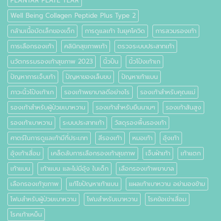
PLANTAR PLATE TEAR
Well Being Collagen Peptide Plus Type 2
กล้ามเนื้อมัดเล็กของเด็ก
การดูแลเท้า ในยุคโควิด
การสวมรองเท้า
การเลือกรองเท้า
คลินิกสุขภาพเท้า
ตรวจระบบประสาทเท้า
นวัตกรรมรองเท้าสุขภาพ 2023
นิ้วปีน
นิ้วโป้งเท้าเก
ปัญหาการเจ็บเท้า
ปัญหาของเล็บขบ
ปัญหาเท้าแบน
ภาวะนิ้วโป้งเท้าเก
รองเท้าพยาบาลดีอย่างไร
รองเท้าสำหรับคุณแม่
รองเท้าสำหรับผู้ป่วยเบาหวาน
รองเท้าสำหรับยืนนานๆ
รองเท้าส้นสูง
รองเท้าเบาหวาน
ระบบประสาทเท้า
วัสดุรองพื้นรองเท้า
ศาตร์ในการดูแลเท้ามีกี่ประเภท
สีรองเท้า
หมอเท้า
อุ้งเท้า
อุ้งเท้าเสื่อม
เคล็ดลับการเลือกรองเท้าสุขภาพ
เจ็บฝ่าเท้า
เท้าแตก
เท้าแบน
เท้าแบน และไม่มีอุ้ง ในเด็ก
เลือกรองเท้าพยาบาล
เลือกรองเท้าุขภาพ
แก้ไขปัญหาเท้าแบน
แผลเท้าเบาหวาน อย่ามองข้าม
โฟมสำหรับผู้ป่วยเบาหวาน
โฟมสำหรับเบาหวาน
โรคข้อเข่าเสื่อม
โรคเท้าเหม็น