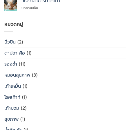
วิธีลดอาการปวดเท้า
สุขภาพ
กับ
แบบ
แทนที่
บน
ปิดความเห็น
รองเท้า
ไหน
จะ
วิธี
ธรรมดา
ซื้อ
ลด
ต่าง
สำเร็จรูป
อาการ
หมวดหมู่
กัน
ทั่วไป
ปวด
อย่างไร
เท้า
นิ้วปีน
(2)
ตาปลา คือ
(1)
รองช้ำ
(11)
หมอนสุขภาพ
(3)
เท้าเหม็น
(1)
โรคเก๊าท์
(1)
เท้าบวม
(2)
สุขภาพ
(1)