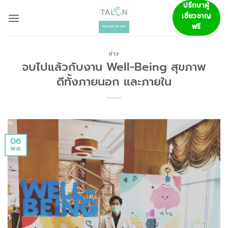
ข้าม
ปรึกษาผู้
เชี่ยวชาญ
ไป
ฟรี
ยัง
เนื้อหา
ข่าว
จบไปแล้วกับงาน Well-Being สุขภาพ
ดีทั้งภายนอก และภายใน
06
พ.ย.