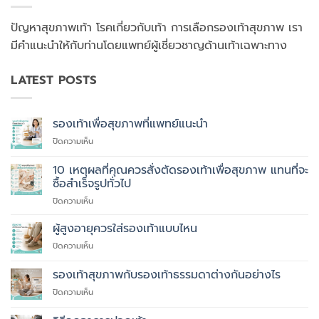
ปัญหาสุขภาพเท้า โรคเกี่ยวกับเท้า การเลือกรองเท้าสุขภาพ เรา
มีคำแนะนำให้กับท่านโดยแพทย์ผู้เชี่ยวชาญด้านเท้าเฉพาะทาง
LATEST POSTS
รองเท้าเพื่อสุขภาพที่แพทย์แนะนำ
บน
ปิดความเห็น
รองเท้า
เพื่อ
10 เหตุผลที่คุณควรสั่งตัดรองเท้าเพื่อสุขภาพ แทนที่จะ
สุขภาพ
ซื้อสำเร็จรูปทั่วไป
ที่
บน
ปิดความเห็น
แพทย์
10
แนะนำ
เหตุผล
ผู้สูงอายุควรใส่รองเท้าแบบไหน
ที่
บน
ปิดความเห็น
คุณ
ผู้
ควร
สูง
รองเท้าสุขภาพกับรองเท้าธรรมดาต่างกันอย่างไร
สั่ง
อายุ
ตัด
บน
ปิดความเห็น
ควร
รองเท้า
รองเท้า
ใส่
เพื่อ
สุขภาพ
รองเท้า