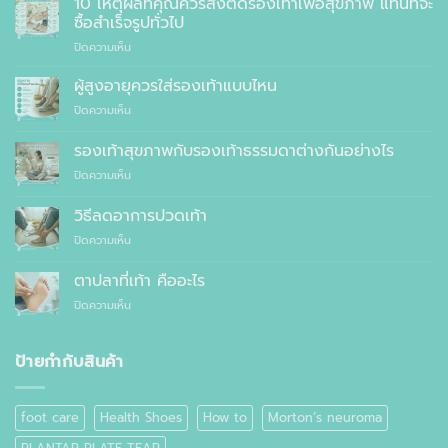
10 เหตุผลที่คุณควรสั่งตัดรองเท้าเพื่อสุขภาพ แทนที่จะ
สุขภาพ
ซื้อสำเร็จรูปทั่วไป
ที่
บน
ปิดความเห็น
แพทย์
10
แนะนำ
เหตุผล
ผู้สูงอายุควรใส่รองเท้าแบบไหน
ที่
บน
ปิดความเห็น
คุณ
ผู้
ควร
สูง
รองเท้าสุขภาพกับรองเท้าธรรมดาต่างกันอย่างไร
สั่ง
อายุ
ตัด
บน
ปิดความเห็น
ควร
รองเท้า
รองเท้า
ใส่
เพื่อ
สุขภาพ
รองเท้า
วิธีลดอาการปวดเท้า
สุขภาพ
กับ
แบบ
แทนที่
บน
ปิดความเห็น
รองเท้า
ไหน
จะ
วิธี
ธรรมดา
ซื้อ
ลด
ต่าง
ตาปลาที่เท้า คืออะไร
สำเร็จรูป
อาการ
กัน
ทั่วไป
บน
ปิดความเห็น
ปวด
อย่างไร
ตาปลา
เท้า
ที่
เท้า
ป้ายกำกับสินค้า
คือ
อะไร
foot care
Health Shoes
How to
Morton’s neuroma