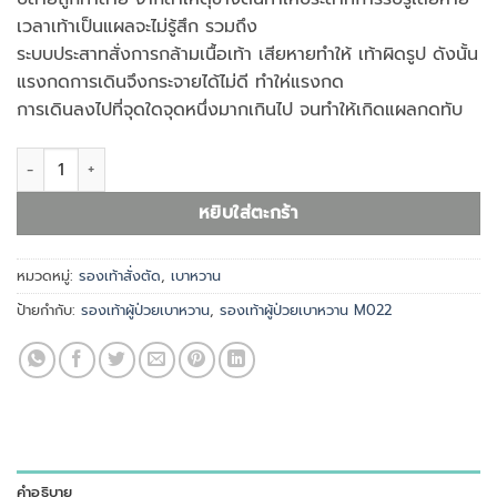
เวลาเท้าเป็นแผลจะไม่รู้สึก รวมถึง
ระบบประสาทสั่งการกล้ามเนื้อเท้า เสียหายทำให้ เท้าผิดรูป ดังนั้น
แรงกดการเดินจึงกระจายได้ไม่ดี ทำให่แรงกด
การเดินลงไปที่จุดใดจุดหนึ่งมากเกินไป จนทำให้เกิดแผลกดทับ
จำนวน รองเท้าผู้ป่วยเบาหวาน M022 ชิ้น
หยิบใส่ตะกร้า
หมวดหมู่:
รองเท้าสั่งตัด
,
เบาหวาน
ป้ายกำกับ:
รองเท้าผู้ป่วยเบาหวาน
,
รองเท้าผู้ป่วยเบาหวาน M022
คำอธิบาย