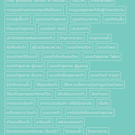
Foot pressure sensor in motion
TALON
thestandard
การดูแลรักษาขาของคุณให้แข็งแรง
การดูแลสุขภาพเท้าในผู้ป่วยเบาหวาน
ความชุ่มชื้นเท้า
ดูแลรองเท้าสุขภาพ
ดูแลเท้าเบาหวาน
ถุงเท้ากันลื่น
ทำรองเท้าสุขภาพ
นวดฝ่าเท้า ข้อดี
ประสาทเท้า
ประโยชน์ของแผ่นรองรองเท้า
ปัญหาการนอน
ปัญหารองช้ำ
ผังพืดฝ่าเท้า
ผู้ป่วยโรคเบาหวาน
รองเท้าคนท้อง
รองเท้าพระ
รองเท้าสตรีมีครรภ์
รองเท้าสำหรับคนท้อง
รองเท้าสุขภาพ Talon
รองเท้าสุขภาพ ผู้คนแก่
รองเท้าสุขภาพ ผู้สูงอายุ
รองเท้าสุขภาพ ยืนนาน
รองเท้าเพื่อสุขภาพเท้า
รองเท้าแก้ ตาปลา
รู้จักโรครองช้ำ
วิธีดูแลส้นเท้า
วิธีตรวจเช็คภาวะอุ้งเท้าสูงด้วยตัวเอง
วิธีแก้ปัญหารองเท้าหายที่วัด
สไตล์ของรองเท้า
ส้นเท้าแตก
อาการปวดส้นเท้า
อาการปวดส้นเท้า แก้ไขได้อย่างไร
เข็มทิ่ม
เครื่องตรวจวัดเท้า
เจลรองเท้า
เทคโนโลยีเพื่อรองเท้าสุขภาพ
เท้าแบนคืออะไร
แก้รองช้ำ
แผ่นเจลรองเท้า
โรคปลายประสาทอักเสบ คืออะไร?
โรครองช้ำ
โรคเบาหวาน