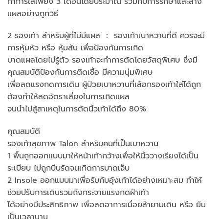
ทำการใส่เพียง 3 เดือนโดยประมาณ ร่วมกับการรักษาและล้าง
แผลอย่างถูกวิธี
2 รองเท้า สำหรับผู้ที่ไม่มีแผล ： รองเท้าเบาหวานที่ดี ควรจะมี
การหุ้มหัว หรือ หุ้มส้น เพื่อป้องกันการเกิด
บาดแผลโดยไม่รู้ตัว รองเท้าจะทำการตัดโดยวัสดุพิเศษ ซึ่งมี
คุณสมบัติป้องกันการติดเชื้อ มีความนุ่มพิเศษ
เพื่อลดแรงกดการเดิน ผู้ป่วยเบาหวานที่เลือกรองเท้าใส่ได้ถูก
ต้องทำให้ลดอัตราเสี่ยงในการเกิดแผล
จนนำไปสู้สาเหตุในการตัดนิ้วเท้าได้ถึง 80%
คุณสมบัติ
รองเท้าสุขภาพ Talon สำหรับคนที่เป็นเบาหวาน
1 พื้นถูกออกแบบมาให้หน้าเท้ากว้างเพื่อให้นิ้ววางเรียงได้เป็น
ระเบียบ ไม่ถูกบีบรัดจนเกิดการบาดเจ็บ
2 Insole ออกแบบมาเพื่อรับกับอุ้งเท้าได้อย่างเหมาะสม ทำให้
ช่วยปรับการเดินรวมถึงกระจายแรงกดฝ่าเท้า
ได้อย่างมีประสิทธิภาพ เพื่อลดอาการเมื่อยล้ายามเดิน หรือ ยืน
เป็นเวลานาน