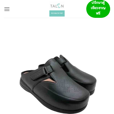
ข้าม
ปรึกษาผู้
เชี่ยวชาญ
ไป
ฟรี
ยัง
เนื้อหา