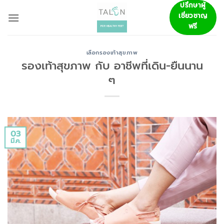
ข้าม
ปรึกษาผู้
เชี่ยวชาญ
ไป
ฟรี
ยัง
เนื้อหา
เลือกรองเท้าสุขภาพ
รองเท้าสุขภาพ กับ อาชีพที่เดิน-ยืนนาน
ๆ
03
มี.ค.