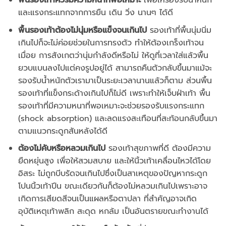
และแรงกระแทกจากการยืน เดิน วิ่ง นานๆ ได้ดี
พื้นรองเท้าต้องไม่นุ่มหรือแข็งจนเกินไป
รองเท้าที่พื้นนุ่มนิ่ม
เกินไปก็จะไม่ค่อยช่วยในการทรงตัว ทำให้ต้องเกร็งเท้าจน
เมื่อย การสังเกตว่านุ่มกำลังดีหรือไม่ ให้ดูที่เวลาใส่แล้วพื้น
ยวบแบนลงไปแต่คงรูปอยู่ได้ สามารถคืนตัวกลับขึ้นมาแม้จะ
รองรับน้ำหนักตัวเรามาเป็นระยะเวลานานแล้วก็ตาม ส่วนพื้น
รองเท้าที่แข็งกระด้างเกินไปก็ไม่ดี เพราะทำให้เจ็บฝ่าเท้า พื้น
รองเท้าที่มีความหนาที่พอเหมาะจะช่วยรองรับแรงกระแทก
(shock absorption) และลดแรงสะเทือนที่สะท้อนกลับขึ้นมา
ตามแนวกระดูกสันหลังได้ดี
ต้องไม่คับหรือหลวมเกินไป
รองเท้าสุขภาพที่ดี ต้องมีความ
ยืดหยุ่นสูง เพื่อให้สวมสบาย และให้นิ้วเท้าเคลื่อนไหวได้โดย
อิสระ ไม่ถูกบีบรัดจนเกินไปซึ่งเป็นสาเหตุของปัญหากระดูก
โปนนิ้วเท้าปีน ขณะเดียวกันก็ต้องไม่หลวมเกินไปเพราะอาจ
เกิดการเสียดสีจนเป็นแผลหรือตาปลา ที่สำคัญอาจเกิด
อุบัติเหตุเท้าพลิก สะดุด หกล้ม เป็นอันตรายขณะทำงานได้