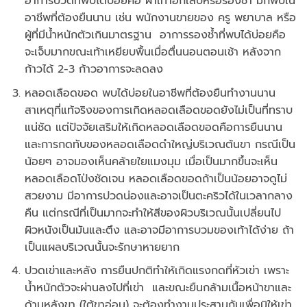
อาการปวดที่พบได้บ่อยคือ ฝ่าเท้าอักเสบหรือรองช้ำ มักพบใน
อาชีพที่ต้องยืนนาน เช่น พนักงานขายของ ครู พยาบาล หรือ
ผู้ที่มีน้ำหนักตัวเกินมาตรฐาน อาการรองช้ำที่พบได้บ่อยคือ
จะเจ็บมากขณะเท้าเหยียบพื้นเมื่อตื่นนอนตอนเช้า หลังจาก
ก้าวได้ 2-3 ก้าวอาการจะลดลง
หลอดเลือดขอด พบได้บ่อยในอาชีพที่ต้องยืนทำงานนาน
สาเหตุที่แท้จริงของการเกิดหลอดเลือดขอดยังไม่เป็นที่ทราบ
แน่ชัด แต่ปัจจัยเสริมให้เกิดหลอดเลือดขอดคือการยืนนาน
และการกดทับของหลอดเลือดดำใหญ่บริเวณต้นขา กรณีเป็น
น้อยๆ อาจมองเห็นคล้ายใยแมงมุม เมื่อเป็นมากขึ้นจะเห็น
หลอดเลือดโป่งชัดเจน หลอดเลือดขอดถ้าเป็นน้อยอาจดูไม่
สวยงาม มีอาการปวดน่องและอาจเป็นตะคริวได้ในเวลากลาง
คืน แต่กรณีที่เป็นมากจะทำให้สีของผิวบริเวณนั้นเปลี่ยนไป
ผิวหนังเป็นมันและตึง และอาจมีอาการบวมของเท้าได้ง่าย ถ้า
เป็นแผลบริเวณนั้นจะรักษาหายยาก
ปวดเข่าและหลัง การยืนปกติทำให้เกิดแรงกดที่หัวเข่า เพราะ
น้ำหนักตัวจะผ่านลงไปที่เข่า และขณะยืนกล้ามเนื้อหน้าขาและ
ด้านหลังขา (ใต้ขาอ่อน) จะต้องทำงานประสานกันเพื่อมิให้เข่า