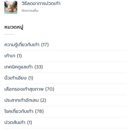
สุขภาพ
รองเท้า
วิธีลดอาการปวดเท้า
สุขภาพ
กับ
แบบ
แทนที่
บน
ปิดความเห็น
รองเท้า
ไหน
จะ
วิธี
ธรรมดา
ซื้อ
ลด
ต่าง
สำเร็จรูป
อาการ
หมวดหมู่
กัน
ทั่วไป
ปวด
อย่างไร
เท้า
ความรู้เกี่ยวกับเท้า
(17)
เท้าเก
(1)
เทคนิคดูแลเท้า
(33)
นิ้วเท้าเอียง
(1)
เลือกรองเท้าสุขภาพ
(70)
ประสาทเท้าอักเสบ
(2)
โรคเกี่ยวกับเท้า
(78)
ปวดส้นเท้า
(1)