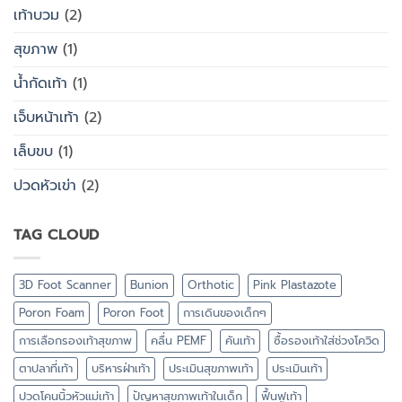
เท้าบวม
(2)
สุขภาพ
(1)
น้ำกัดเท้า
(1)
เจ็บหน้าเท้า
(2)
เล็บขบ
(1)
ปวดหัวเข่า
(2)
TAG CLOUD
3D Foot Scanner
Bunion
Orthotic
Pink Plastazote
Poron Foam
Poron Foot
การเดินของเด็กๆ
การเลือกรองเท้าสุขภาพ
คลื่น PEMF
คันเท้า
ซื้อรองเท้าใส่ช่วงโควิด
ตาปลาที่เท้า
บริหารฝ่าเท้า
ประเมินสุขภาพเท้า
ประเมินเท้า
ปวดโคนนิ้วหัวแม่เท้า
ปัญหาสุขภาพเท้าในเด็ก
ฟื้นฟูเท้า