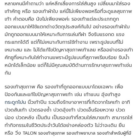
หลายคนมีคำถามว่า แค่หลีกเลี่ยงการใส่ส้นสูง เปลี่ยนมาใส่รอง
เท้าคัทชู หรือ รองเท้าผ้าใบ แค่นี้ไม่เพียงพอหรือที่จะดูแลสุขภาพ
เท้า คำตอบคือ นังไม่เพียงพอค่ะ รองเท้าแต่ละประเภทถูก
ออกแบบมาให้ใช้แตกต่างวัตถุประสงค์กันไป อย่างรองเท้าผ้าใบ
มักถูกออกแบบมาให้เหมาะกับการเล่นกีฬา จึงรับแรงกด แรง
กระแทกได้ดี แต่ก็ไม่เหมาะกับการใช้ทำงาน เพราะรูปแบบที่ไม่
เหมาะสม และ ไม่ได้แก้ไขปัญหาสุขภาพเท้าเลย หรืออย่างรองเท้า
คัทชูที่เหมาะกับใส่ทำงานแพราะมีรูปแบบที่สุภาพเรียบร้อย รับน้ำ
หนักได้เล็กน้อย แต่ก็ไม่มีคุณสมบัติด้านการรักษาสุขภาพเท้าเช่น
กัน
รองเท้าสุขภาพ คือ รองเท้าที่ถูกออกแบบมาโดยเฉพาะ เพื่อ
ป้องกันและแก้ไขปัญหาสุขภาพเท้า เช่น เท้าแบน อุ้งเท้าสูง
กระดูกโปน
นิ้วเท้าปีน รวมถึงรักษาอาหารที่เกิดจากโรคเท้า อาทิ
ปวดส้นเท้า ปวดรองช้ำ ปวดอุ้งเท้า ปวดเอ็นร้อยหวาย ปวด
น่อง ปวดหลัง เป็นต้น เป็นรองเท้าที่สวมใส่สบายเท้า สามารถใส่
ทำกิจกรรมในชีวิตประจำวันได้อย่างคล่องตัว ไม่ว่าจะเดิน ยืน
หรือ วิ่ง
TALON รองเท้าสุขภาพ รองเท้าพยาบาล รองเท้าสำหรับผู้ที่มี