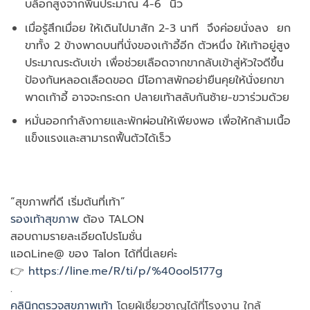
บล็อกสูงจากพื้นประมาณ 4-6 นิ้ว
เมื่อรู้สึกเมื่อย ให้เดินไปมาสัก 2-3 นาที จึงค่อยนั่งลง ยก
ขาทั้ง 2 ข้างพาดบนที่นั่งของเก้าอี้อีก ตัวหนึ่ง ให้เท้าอยู่สูง
ประมาณระดับเข่า เพื่อช่วยเลือดจากขากลับเข้าสู่หัวใจดีขึ้น
ป้องกันหลอดเลือดขอด มีโอกาสพักอย่ายืนคุยให้นั่งยกขา
พาดเก้าอี้ อาจจะกระดก ปลายเท้าสลับกันซ้าย-ขวาร่วมด้วย
หมั่นออกกำลังกายและพักผ่อนให้เพียงพอ เพื่อให้กล้ามเนื้อ
แข็งแรงและสามารถฟื้นตัวได้เร็ว
“สุขภาพที่ดี เริ่มต้นที่เท้า”
รองเท้าสุขภาพ
ต้อง TALON
สอบถามรายละเอียดโปรโมชั่น
แอดLine@ ของ Talon ได้ที่นี่เลยค่ะ
👉
https://line.me/R/ti/p/%40ool5177g
.
คลินิกตรวจสุขภาพเท้า
โดยผู้เชี่ยวชาญได้ที่โรงงาน ใกล้