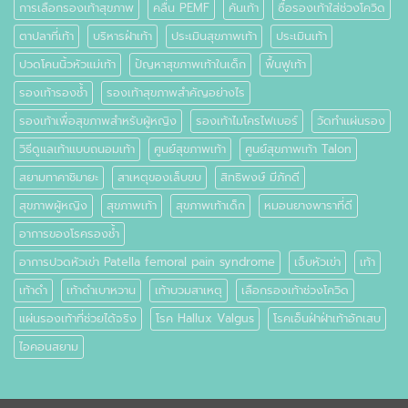
การเลือกรองเท้าสุขภาพ
คลื่น PEMF
คันเท้า
ซื้อรองเท้าใส่ช่วงโควิด
ตาปลาที่เท้า
บริหารฝ่าเท้า
ประเมินสุขภาพเท้า
ประเมินเท้า
ปวดโคนนิ้วหัวแม่เท้า
ปัญหาสุขภาพเท้าในเด็ก
ฟื้นฟูเท้า
รองเท้ารองช้ำ
รองเท้าสุขภาพสำคัญอย่างไร
รองเท้าเพื่อสุขภาพสำหรับผู้หญิง
รองเท้าไมโครไฟเบอร์
วัดทำแผ่นรอง
วิธีดูแลเท้าแบบถนอมเท้า
ศูนย์สุขภาพเท้า
ศูนย์สุขภาพเท้า Talon
สยามทาคาชิมายะ
สาเหตุของเล็บขบ
สิทธิพงษ์ มีภักดี
สุขภาพผู้หญิง
สุขภาพเท้า
สุขภาพเท้าเด็ก
หมอนยางพาราที่ดี
อาการของโรครองช้ำ
อาการปวดหัวเข่า Patella femoral pain syndrome
เจ็บหัวเข่า
เท้า
เท้าดำ
เท้าดำเบาหวาน
เท้าบวมสาเหตุ
เลือกรองเท้าช่วงโควิด
แผ่นรองเท้าที่ช่วยได้จริง
โรค Hallux Valgus
โรคเอ็นฝ่าฝ่าเท้าอักเสบ
ไอคอนสยาม