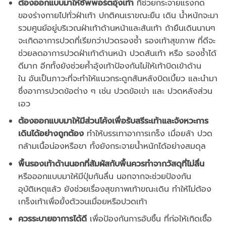
ต้องออกแบบมาให้ซัพพอร์ตอุ้งเท้า
ที่
ช่วยกระจายแรงกด
ของร่างกายไปทั่วฝ่าเท้า
ปกติคนเราขณะยืน เดิน น้ำหนักจะมา
รวมศูนย์อยู่บริเวณฝ่าเท้าด้านหน้าและส้นเท้า ถ้ายืนเดินนานๆ
จะเกิดอาการปวดที่เรียกว่าปวดรองช้ำ รองเท้าสุขภาพ ที่ดี
จะ
ช่วยลดอาการปวดฝ่าเท้าด้านหน้า
ปวดส้นเท้า
หรือ
รองช้ำได้
ดีมาก
อีกทั้ง
ยังช่วยค้ำอุ้งเท้าป้องกันไม่ให้เท้าบิดเข้าด้าน
ใน
อันเป็นภาวะ
ที่จะทำให้แนวกระดูกสันหลังบิดเบี้ยว
และนำมา
ซึ่งอาการปวดข้อต่าง
ๆ
เช่น
ปวดข้อเข่า
และ
ปวดหลังส่วน
เอว
ต้องออกแบบมาให้มีส่วนโค้งเพื่อรับสรีระเท้าและจังหวะ
การ
เดินได้อย่างถูกต้อง
ทำให้บรรเทาอาการเกร็ง เมื่อยล้า ปวด
กล้ามเนื้อน่องหรือขา ทั้งยังกระจายน้ำหนักได้อย่
างสมดุล
พื้นรองเท้าด้านนอกที่สัมผัสกับพื้นควรทำจากวัสดุที่ไม่ลื่น
หรือออกแบบมาให้มีปุ่มกันลื่น นอกจากจะช่วยป้องกัน
อุบัติเหตุแล้ว ยังช่วยเรื่องสุขภาพเท้าขณะเดิน ทำให้ไม่ต้อง
เกร็งเท้าเพื่อยั้งตัวจนเมื่อยหรือปวดเท้า
ควรระบายอาการได้ดี
เพื่อป้องกันการอับชื้น ที่ก่อให้เกิดเชื้อ