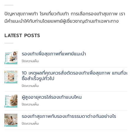
ปัญหาสุขภาพเท้า โรคเกี่ยวกับเท้า การเลือกรองเท้าสุขภาพ เรา
มีคำแนะนำให้กับท่านโดยแพทย์ผู้เชี่ยวชาญด้านเท้าเฉพาะทาง
LATEST POSTS
รองเท้าเพื่อสุขภาพที่แพทย์แนะนำ
บน
ปิดความเห็น
รองเท้า
เพื่อ
10 เหตุผลที่คุณควรสั่งตัดรองเท้าเพื่อสุขภาพ แทนที่จะ
สุขภาพ
ซื้อสำเร็จรูปทั่วไป
ที่
บน
ปิดความเห็น
แพทย์
10
แนะนำ
เหตุผล
ผู้สูงอายุควรใส่รองเท้าแบบไหน
ที่
บน
ปิดความเห็น
คุณ
ผู้
ควร
สูง
รองเท้าสุขภาพกับรองเท้าธรรมดาต่างกันอย่างไร
สั่ง
อายุ
ตัด
บน
ปิดความเห็น
ควร
รองเท้า
รองเท้า
ใส่
เพื่อ