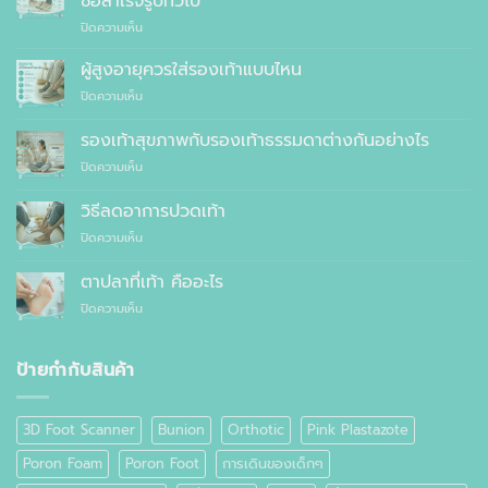
ซื้อสำเร็จรูปทั่วไป
ที่
บน
ปิดความเห็น
แพทย์
10
แนะนำ
เหตุผล
ผู้สูงอายุควรใส่รองเท้าแบบไหน
ที่
บน
ปิดความเห็น
คุณ
ผู้
ควร
สูง
รองเท้าสุขภาพกับรองเท้าธรรมดาต่างกันอย่างไร
สั่ง
อายุ
ตัด
บน
ปิดความเห็น
ควร
รองเท้า
รองเท้า
ใส่
เพื่อ
สุขภาพ
รองเท้า
วิธีลดอาการปวดเท้า
สุขภาพ
กับ
แบบ
แทนที่
บน
ปิดความเห็น
รองเท้า
ไหน
จะ
วิธี
ธรรมดา
ซื้อ
ลด
ต่าง
ตาปลาที่เท้า คืออะไร
สำเร็จรูป
อาการ
กัน
ทั่วไป
บน
ปิดความเห็น
ปวด
อย่างไร
ตาปลา
เท้า
ที่
เท้า
ป้ายกำกับสินค้า
คือ
อะไร
3D Foot Scanner
Bunion
Orthotic
Pink Plastazote
Poron Foam
Poron Foot
การเดินของเด็กๆ