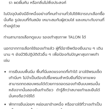
รา ผดผื่นคัน หรือกลิ่นไม่พึงประสงค์
ในปัจจุบันยังมีอีกหนึ่งอย่างที่คนทำงานทั่วไปใช้พิจารณาเลือกซื้อ
นั่นคือ รูปแบบที่ทันสมัย เหมาะสมกับผู้สวมใส่ และเหมาะกับงานที่
ทำอยู่ด้วย
ท่านสามารถเลือกดูแบบ รองเท้าสุขภาพ TALON ได้
นอกจากการเลือกใช้รองเท้าแล้ว ผู้ที่มีอาชีพต้องยืนนาน ๆ เดิน
นาน ๆ ยังมีวิธีปฏิบัติตัวอื่น ๆ เพื่อป้องกันปัญหาสุขภาพเท้า
เช่น
การยืนบนพื้นนิ่ม พื้นที่นิ่มลดแรงกดที่เท้าได้ อาจใช้พรมเช็ด
เท้านิ่มๆ ไม่จำเป็นต้องไปซื้อพรมสำหรับยืนที่มีราคาแพง
สามารถทดสอบพรมได้ด้วยการถอดรองเท้ายืนบนพรมนั้น
หลังจากนั้นลองยืนเท้าเดียว ถ้ารู้สึกว่าสบายเท้าและยืนได้
มั่นคงถือว่าใช้ได้
พักการยืนบ่อยๆ หย่อนขาข้างหนึ่ง หรืออาจใช้ที่วางเท้าเป็น