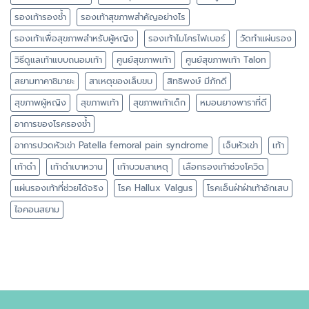
รองเท้ารองช้ำ
รองเท้าสุขภาพสำคัญอย่างไร
รองเท้าเพื่อสุขภาพสำหรับผู้หญิง
รองเท้าไมโครไฟเบอร์
วัดทำแผ่นรอง
วิธีดูแลเท้าแบบถนอมเท้า
ศูนย์สุขภาพเท้า
ศูนย์สุขภาพเท้า Talon
สยามทาคาชิมายะ
สาเหตุของเล็บขบ
สิทธิพงษ์ มีภักดี
สุขภาพผู้หญิง
สุขภาพเท้า
สุขภาพเท้าเด็ก
หมอนยางพาราที่ดี
อาการของโรครองช้ำ
อาการปวดหัวเข่า Patella femoral pain syndrome
เจ็บหัวเข่า
เท้า
เท้าดำ
เท้าดำเบาหวาน
เท้าบวมสาเหตุ
เลือกรองเท้าช่วงโควิด
แผ่นรองเท้าที่ช่วยได้จริง
โรค Hallux Valgus
โรคเอ็นฝ่าฝ่าเท้าอักเสบ
ไอคอนสยาม