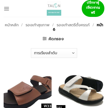
ข้าม
ปรึกษาผู้
เชี่ยวชาญ
ไป
ฟรี
ยัง
เนื้อหา
หน้าหลัก
/
รองเท้าสุขภาพ
/
รองเท้าสตรีตั้งครรภ์
/
หน้า
6
คัดกรอง