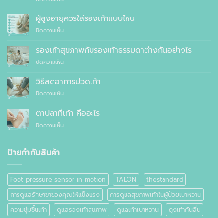
10
แนะนำ
เหตุผล
ผู้สูงอายุควรใส่รองเท้าแบบไหน
ที่
บน
ปิดความเห็น
คุณ
ผู้
ควร
สูง
รองเท้าสุขภาพกับรองเท้าธรรมดาต่างกันอย่างไร
สั่ง
อายุ
ตัด
บน
ปิดความเห็น
ควร
รองเท้า
รองเท้า
ใส่
เพื่อ
สุขภาพ
รองเท้า
วิธีลดอาการปวดเท้า
สุขภาพ
กับ
แบบ
แทนที่
บน
ปิดความเห็น
รองเท้า
ไหน
จะ
วิธี
ธรรมดา
ซื้อ
ลด
ต่าง
ตาปลาที่เท้า คืออะไร
สำเร็จรูป
อาการ
กัน
ทั่วไป
บน
ปิดความเห็น
ปวด
อย่างไร
ตาปลา
เท้า
ที่
เท้า
ป้ายกำกับสินค้า
คือ
อะไร
Foot pressure sensor in motion
TALON
thestandard
การดูแลรักษาขาของคุณให้แข็งแรง
การดูแลสุขภาพเท้าในผู้ป่วยเบาหวาน
ความชุ่มชื้นเท้า
ดูแลรองเท้าสุขภาพ
ดูแลเท้าเบาหวาน
ถุงเท้ากันลื่น