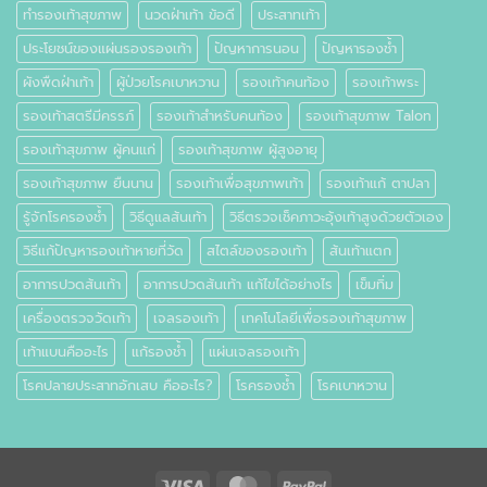
ทำรองเท้าสุขภาพ
นวดฝ่าเท้า ข้อดี
ประสาทเท้า
ประโยชน์ของแผ่นรองรองเท้า
ปัญหาการนอน
ปัญหารองช้ำ
ผังพืดฝ่าเท้า
ผู้ป่วยโรคเบาหวาน
รองเท้าคนท้อง
รองเท้าพระ
รองเท้าสตรีมีครรภ์
รองเท้าสำหรับคนท้อง
รองเท้าสุขภาพ Talon
รองเท้าสุขภาพ ผู้คนแก่
รองเท้าสุขภาพ ผู้สูงอายุ
รองเท้าสุขภาพ ยืนนาน
รองเท้าเพื่อสุขภาพเท้า
รองเท้าแก้ ตาปลา
รู้จักโรครองช้ำ
วิธีดูแลส้นเท้า
วิธีตรวจเช็คภาวะอุ้งเท้าสูงด้วยตัวเอง
วิธีแก้ปัญหารองเท้าหายที่วัด
สไตล์ของรองเท้า
ส้นเท้าแตก
อาการปวดส้นเท้า
อาการปวดส้นเท้า แก้ไขได้อย่างไร
เข็มทิ่ม
เครื่องตรวจวัดเท้า
เจลรองเท้า
เทคโนโลยีเพื่อรองเท้าสุขภาพ
เท้าแบนคืออะไร
แก้รองช้ำ
แผ่นเจลรองเท้า
โรคปลายประสาทอักเสบ คืออะไร?
โรครองช้ำ
โรคเบาหวาน
Visa
MasterCard
PayPal