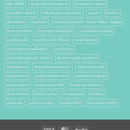
คลื่น PEMF
คุณสมบัติรองเท้าสุขภาพ
ซื้อรองเท้าถวายพระ
ตาปลาที่เท้า คืออะไร
ทำไมต้องตรวจสุขภาพเท้า
นวดเท้า
นิ้วเท้าเก
บริหารฝ่าเท้า
ประเมินเท้า
ปวดโคนนิ้วหัวแม่เท้า กับโรค Hallux Valgus
ปัญหาสุขภาพเท้า
ปัญหาสุขภาพเท้าในเด็ก
ภาวะนิ้วหัวแม่เท้าเอียง
รองเท้ารองช้ำ
รองเท้ารองช้ำ มีกี่แบบ
รองเท้าสุขภาพ
รองเท้าสุขภาพช่วยฟื้นฟูเท้า
รองเท้าเที่ยว
รองเท้าไมโครไฟเบอร์ ดียังไง
ลักษณะการเดิน ของเด็กๆ
วัดทำแผ่นรอง
วิธีดูแลเท้าแบบถนอมเท้า
วิธีรักษาโรครองช้ำ
ศูนย์สุขภาพเท้า
ศูนย์สุขภาพเท้าทาลอน
สุขภาพสำหรับผู้หญิง
หมอนยางพารา
หมอนยางพาราที่ดี
ห้างสยามทาคาชิมายะ
เจ็บสะบ้าหัวเข่า
เท้าดำเบาหวาน
เท้าบวมสาเหตุ
เท้าผิดรูป
เท้าแนบพื้น
แช่เท้าด้วยเกลือ
โรคเชื้อราที่เท้า
ใส่รองเท้าช่วงโควิด
Visa
MasterCard
PayPal