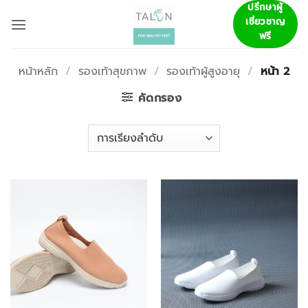
ข้าม
ปรึกษาผู้
เชี่ยวชาญ
ไป
ฟรี
ยัง
เนื้อหา
หน้าหลัก
/
รองเท้าสุขภาพ
/
รองเท้าผู้สูงอายุ
/
หน้า 2
คัดกรอง