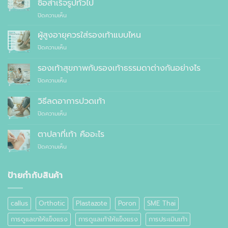
ซื้อสำเร็จรูปทั่วไป
ที่
บน
ปิดความเห็น
แพทย์
10
แนะนำ
เหตุผล
ผู้สูงอายุควรใส่รองเท้าแบบไหน
ที่
บน
ปิดความเห็น
คุณ
ผู้
ควร
สูง
รองเท้าสุขภาพกับรองเท้าธรรมดาต่างกันอย่างไร
สั่ง
อายุ
ตัด
บน
ปิดความเห็น
ควร
รองเท้า
รองเท้า
ใส่
เพื่อ
สุขภาพ
รองเท้า
วิธีลดอาการปวดเท้า
สุขภาพ
กับ
แบบ
แทนที่
บน
ปิดความเห็น
รองเท้า
ไหน
จะ
วิธี
ธรรมดา
ซื้อ
ลด
ต่าง
ตาปลาที่เท้า คืออะไร
สำเร็จรูป
อาการ
กัน
ทั่วไป
บน
ปิดความเห็น
ปวด
อย่างไร
ตาปลา
เท้า
ที่
เท้า
ป้ายกำกับสินค้า
คือ
อะไร
callus
Orthotic
Plastazote
Poron
SME Thai
การดูแลขาให้แข็งแรง
การดูแลเท้าให้แข็งแรง
การประเมินเท้า